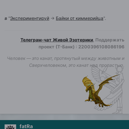
в
"
Экспериментируй
->
Байки от киммерийца
".
Телеграм-чат Живой Эзотерики
, Поддержать
проект (Т-Банк)
:
2200396108086196
Человек — это канат, протянутый между животным и
Сверхчеловеком, это канат над пропастью.
fatRa