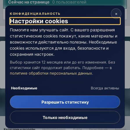
Сейчас на странице
0 пользователей
×
Нет пользователей, просматривающих эту страницу.
КОНФИДЕНЦИАЛЬНОСТЬ
Настройки cookies
Помогите нам улучшать сайт. С вашего разрешения
Главная
Лаборатория
История
Вселенная Живой Эзоте
статистические cookies покажут, какие материалы и
возможности действительно полезны. Необходимые
cookies используются для входа, безопасности и
сохранения настроек.
Выбор хранится 12 месяцев или до его изменения. Без
IPS Theme
by
IPSFocus
Политика конфиденциальности
статистики сайт продолжит работать. Подробнее — в
Обратная связь
Настройки cookies
политике обработки персональных данных
.
copyright © 2026 Живая Эзотерика
Powered by Invision Community
Необходимые
Всегда активны
Разрешить статистику
Только необходимые
Категории и разделы
Непрочитанные
Войти
Регистрация
Больше