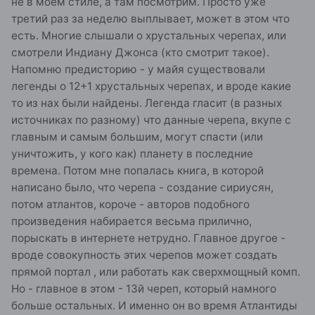
не в моем стиле, а там посмотрим. Просто уже
третий раз за неделю выплывает, может в этом что
есть. Многие слышали о хрустальных черепах, или
смотрели Индиану Джонса (кто смотрит такое).
Напомню предисторию - у майя существовали
легенды о 12+1 хрустальных черепах, и вроде какие
то из нах были найдены. Легенда гласит (в разных
источниках по разному) что данные черепа, вкупе с
главным и самым большим, могут спасти (или
уничтожить, у кого как) планету в последние
времена. Потом мне попалась книга, в которой
написано было, что черепа - создание сириусян,
потом атлантов, короче - авторов подобного
произведения набирается весьма прилично,
порыскать в интернете нетрудно. Главное другое -
вроде совокупность этих черепов может создать
прямой портал , или работать как сверхмощный комп.
Но - главное в этом - 13й череп, который намного
больше остальных. И именно он во время Атлантиды