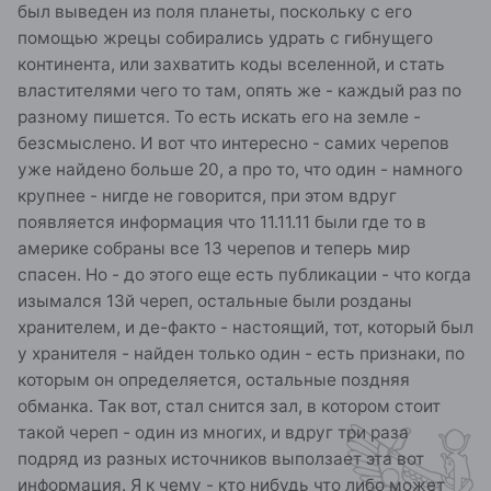
был выведен из поля планеты, поскольку с его
помощью жрецы собирались удрать с гибнущего
континента, или захватить коды вселенной, и стать
властителями чего то там, опять же - каждый раз по
разному пишется. То есть искать его на земле -
безсмыслено. И вот что интересно - самих черепов
уже найдено больше 20, а про то, что один - намного
крупнее - нигде не говорится, при этом вдруг
появляется информация что 11.11.11 были где то в
америке собраны все 13 черепов и теперь мир
спасен. Но - до этого еще есть публикации - что когда
изымался 13й череп, остальные были розданы
хранителем, и де-факто - настоящий, тот, который был
у хранителя - найден только один - есть признаки, по
которым он определяется, остальные поздняя
обманка. Так вот, стал снится зал, в котором стоит
такой череп - один из многих, и вдруг три раза
подряд из разных источников выползает эта вот
информация. Я к чему - кто нибудь что либо может