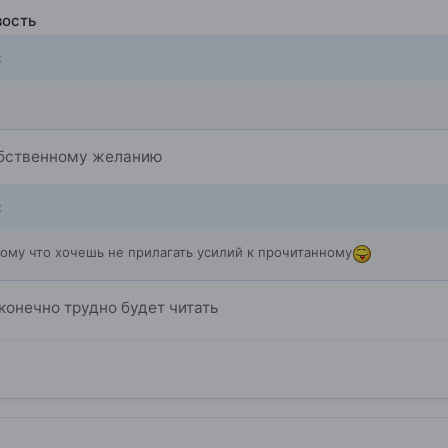
вость
:
обственному желанию
:
отому что хочешь не прилагать усилий к прочитанному
конечно трудно будет читать