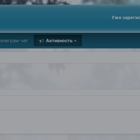
Уже зареги
елеграм-чат
Активность