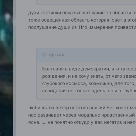
духи картинки показывают какие то области о
тоже освещенная область которая ,свет в это
послушание души из 11го измерения привести 
Цитата
Болтовня в виде демократии, что такое 
рождения, и не хочу знать, от чего зави
глубокого космоса, возможно, для того
созидания не только здесь, но и в глуб
любишь ты ветер негатив всякий Бог хочет м
нас развивает через морально нравственный з
ясна.......не понятно откудо у вас негатив и н