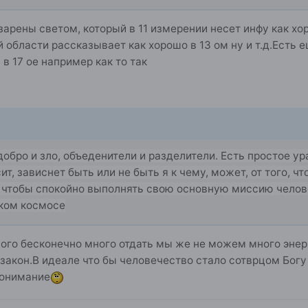
зарены светом, который в 11 измерении несет инфу как х
й области рассказывает как хорошо в 13 ом ну и т.д.Есть 
в 17 ое например как то так
добро и зло, объеденители и разделители. Есть простое у
сит, зависнет быть или не быть я к чему, может, от того, ч
, чтобы спокойно выполнять свою основную миссию челове
оком космосе
ного бесконечно много отдать мы же не можем много эне
акон.В идеале что бы человечество стало сотврцом Богу 
епонимание