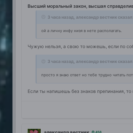
Высший моральный закон, высшая справдели
3 часа назад,
александр вестник
сказал
ой а личну инфу низя в нете располагать.
Чужую нельзя, а свою то можешь, если по с
3 часа назад,
александр вестник
сказал
просто я знаю ответ но тебе трудно читать п
Если ты напишешь без знаков препинания, то 
александр вестник
458