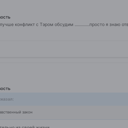
вость
лучше конфликт с Тэром обсудим .............просто я знаю 
вость
казал:
авственный закон
тельно из своей жизни