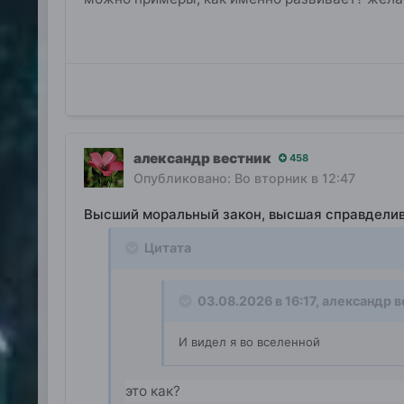
александр вестник
458
Опубликовано:
Во вторник в 12:47
Высший моральный закон, высшая справдели
Цитата
03.08.2026 в 16:17,
александр в
И видел я во вселенной
это как?