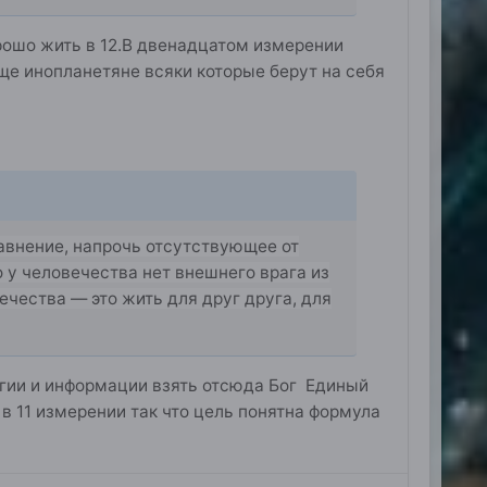
орошо жить в 12.В двенадцатом измерении
еще инопланетяне всяки которые берут на себя
равнение, напрочь отсутствующее от
то у человечества нет внешнего врага из
чества — это жить для друг друга, для
ргии и информации взять отсюда Бог Единый
в 11 измерении так что цель понятна формула