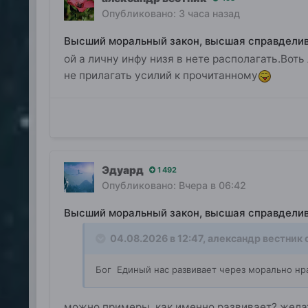
Опубликовано:
3 часа назад
Высший моральный закон, высшая справдели
ой а личну инфу низя в нете располагать.Воть 
не прилагать усилий к прочитанному
Эдуард
1 492
Опубликовано:
Вчера в 06:42
Высший моральный закон, высшая справдели
04.08.2026 в 12:47,
александр вестник
с
Бог Единый нас развивает через морально нр
можно примеры, как именно развивает? жела