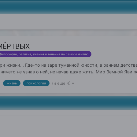
МЁРТВЫХ
Философия, религия, учения и течения по саморазвитию
 жизни... Где-то на заре туманной юности, в раннем детстве
 ничего не узнав о ней, не начав даже жить. Мир Земной Яви
(и ещё 4)
жизнь
психология