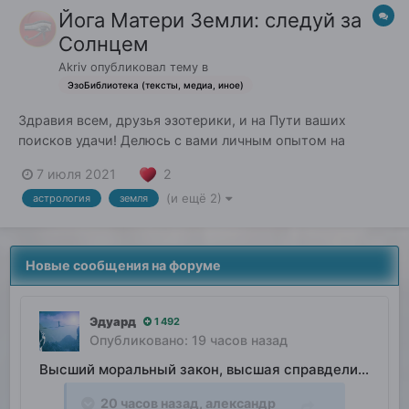
Йога Матери Земли: следуй за
Солнцем
Akriv
опубликовал тему в
ЭзоБиблиотека (тексты, медиа, иное)
Здравия всем, друзья эзотерики, и на Пути ваших
поисков удачи! Делюсь с вами личным опытом на
нашем общем поприще. Книга под названием "Йога
2
7 июля 2021
Матери Земли: следуй за Солнцем" (2020-2021). В ней
(и ещё 2)
астрология
земля
представлена практика, основанная на идее из
каббалистической астрологии Авессалома...
Новые сообщения на форуме
Эдуард
1 492
Опубликовано:
19 часов назад
Высший моральный закон, высшая справделивость
20 часов назад,
александр