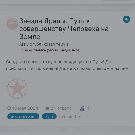
Звезда Ярилы. Путь к
совершенству Человека на
Земле
Akriv
опубликовал тему в
ЭзоБиблиотека (тексты, медиа, иное)
Сердечно приветствую всех идущих по Пути! Да
приблизится Цель ваша! Делюсь с вами опытом в нашем
общем Деле. Книга под названием "Звезда Ярилы. Путь
к совершенству Человека на Земле" (2024). Книга
бесплатная, скачать-почитать можно ЗДЕСЬ. Во славу
эволюции человеческого сознания!...
1
15 мая 2024
24 ответа
(и ещё 6)
духовный опыт
йога