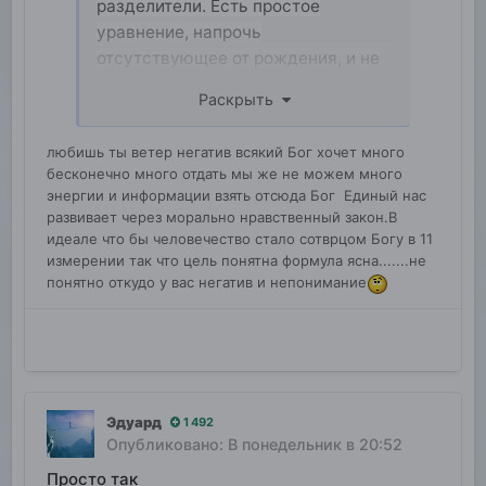
разделители. Есть простое
уравнение, напрочь
отсутствующее от рождения, и не
хочу знать, от чего зависит,
Раскрыть
зависнет быть или не быть я к
чему, может, от того, что у
любишь ты ветер негатив всякий Бог хочет много
человечества нет внешнего врага
бесконечно много отдать мы же не можем много
из глубокого космоса, возможно,
энергии и информации взять отсюда Бог Единый нас
для того, чтобы спокойно
развивает через морально нравственный закон.В
выполнять свою основную миссию
идеале что бы человечество стало сотврцом Богу в 11
измерении так что цель понятна формула ясна.......не
человечества — это жить для друг
понятно откудо у вас негатив и непонимание
друга, для созидания не только
здесь, но и в глубоком космосе
Эдуард
1 492
Опубликовано:
В понедельник в 20:52
Просто так