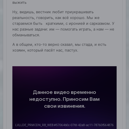
выжить
Ну, видишь, вестник любит приукрашивать
реальность, говорить, как всё хорошо. Мы же
стараемся быть краткими, с иронией и сарказмом. У
нас разные задачи: им — помогать играть, а нам — не
обманываться.
А в общем, кто-то верно сказал, мы стада, и есть
хозяин, который пасёт нас, пастух.