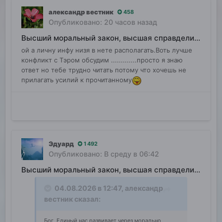
александр вестник
458
Опубликовано:
20 часов назад
Высший моральный закон, высшая справделивость
ой а личну инфу низя в нете располагать.Воть лучше
конфликт с Тэром обсудим .............просто я знаю
ответ но тебе трудно читать потому что хочешь не
прилагать усилий к прочитанному
Эдуард
1 492
Опубликовано:
В среду в 06:42
Высший моральный закон, высшая справделивость
04.08.2026 в 12:47,
александр
вестник
сказал:
Бог Единый нас развивает через морально