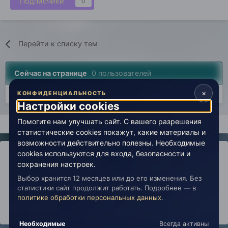
Подписчики
0
Перейти к списку тем
Сейчас на странице
0 пользователей
×
Нет пользователей, просматривающих эту страницу.
КОНФИДЕНЦИАЛЬНОСТЬ
Настройки cookies
Помогите нам улучшать сайт. С вашего разрешения
Главная
Миры души
Энергия творчества
Видео - улыбк
статистические cookies покажут, какие материалы и
возможности действительно полезны. Необходимые
cookies используются для входа, безопасности и
сохранения настроек.
Выбор хранится 12 месяцев или до его изменения. Без
IPS Theme
by
IPSFocus
Политика конфиденциальности
статистики сайт продолжит работать. Подробнее — в
Обратная связь
Настройки cookies
политике обработки персональных данных
.
copyright © 2026 Живая Эзотерика
Powered by Invision Community
Необходимые
Всегда активны