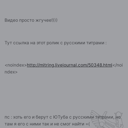
Видео просто жгучее!)))
Тут ссылка на этот ролик с русскими титрами :
<noindex>
http://mitring.livejournal.com/50348.html
</noi
ndex>
пс : хоть его и берут с ЮТуба с русскими титрами, но
там я его с ними так и не смог найти =(