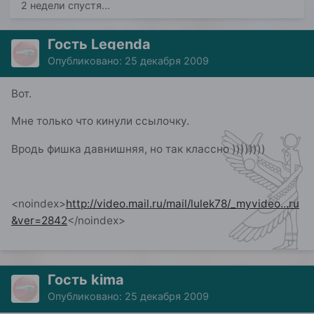
2 недели спустя...
Гость Legenda
Опубликовано:
25 декабря 2009
Вот.
Мне только что кинули ссылочку.
Вродь фишка давнишняя, но так классно ))))))))
<noindex>
http://video.mail.ru/mail/lulek78/_myvideo...ru
&ver=2842
</noindex>
Гость kima
Опубликовано:
25 декабря 2009