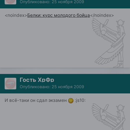
Опубликовано:
25 ноября 2009
<noindex>
Белки: курс молодого бойца
</noindex>
Гость ХрФр
Опубликовано:
25 ноября 2009
И всё-таки он сдал экзамен
:js10: