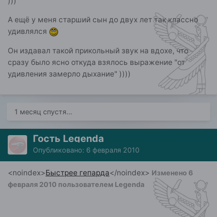
)))
А ещё у меня старший сын до двух лет так классно
удивлялся
Он издавал такой прикольный звук на вдохе, что
сразу было ясно откуда взялось выражение "от
удивления замерло дыхание" ))))
1 месяц спустя...
Гость Legenda
Опубликовано:
6 февраля 2010
<noindex>
Быстрее гепарда
</noindex>
Изменено
6
февраля 2010
пользователем Legenda