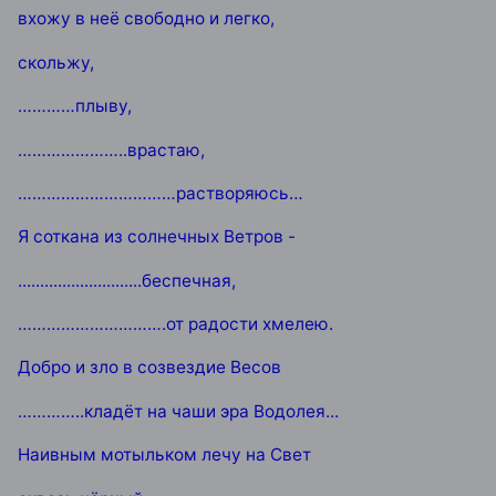
вхожу в неё свободно и легко,
скольжу,
…………плыву,
…………………..врастаю,
……………………………растворяюсь…
Я соткана из солнечных Ветров -
............................беспечная,
………………………….от радости хмелею.
Добро и зло в созвездие Весов
…………..кладёт на чаши эра Водолея...
Наивным мотыльком лечу на Свет