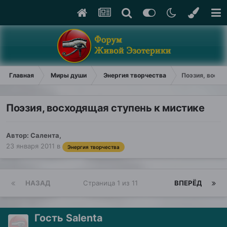
Главная
Миры души
Энергия творчества
Поэзия, восхо
Поэзия, восходящая ступень к мистике
Автор:
Салента
,
23 января 2011
в
Энергия творчества
НАЗАД
Страница 1 из 11
ВПЕРЁД
Гость Salenta