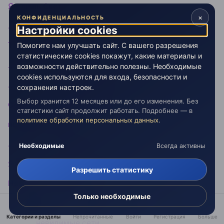
Я – лишь Свет
×
КОНФИДЕНЦИАЛЬНОСТЬ
………………..без имени в ночи.
Настройки cookies
Ты за мной?
Помогите нам улучшать сайт. С вашего разрешения
статистические cookies покажут, какие материалы и
…………..Не надо.
возможности действительно полезны. Необходимые
cookies используются для входа, безопасности и
…………………Слишком поздно.
сохранения настроек.
Выбор хранится 12 месяцев или до его изменения. Без
Осуши непрошенные слёзы,
статистики сайт продолжит работать. Подробнее — в
политике обработки персональных данных
.
не зови напрасно,
……………………не кричи.
Необходимые
Всегда активны
Я уже почувствовала Ветер…
Разрешить статистику
Нежною рукой разорвала
Только необходимые
прочные,
Категории и разделы
Непрочитанные
Войти
Регистрация
Больше
………… невидимые сети.