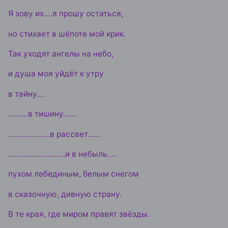
Я зову их….я прошу остаться,
но стихает в шёпоте мой крик.
Так уходят ангелы на небо,
и душа моя уйдёт к утру
в тайну….
………в тишину……
……………….в рассвет……
……………………..и в небыль….
пухом лебединым, белым снегом
в сказочную, дивную страну.
В те края, где миром правят звёзды.