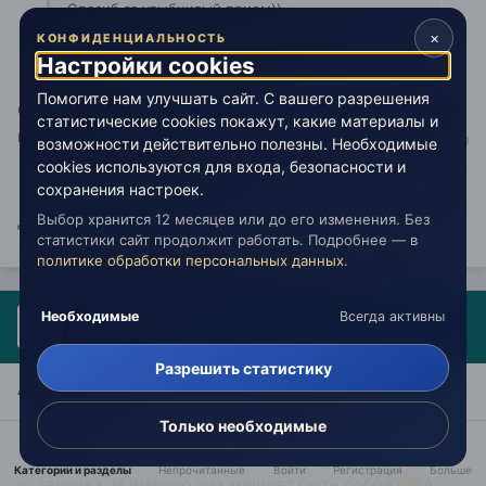
Спасиб за улыбчивый прием)).
×
КОНФИДЕНЦИАЛЬНОСТЬ
Настройки cookies
Помогите нам улучшать сайт. С вашего разрешения
Скорее не дитя, но неотъемлемая часть. Но это моё
статистические cookies покажут, какие материалы и
мнение, а их может быть ой как много
возможности действительно полезны. Необходимые
cookies используются для входа, безопасности и
сохранения настроек.
Выбор хранится 12 месяцев или до его изменения. Без
Да, не за что
статистики сайт продолжит работать. Подробнее — в
политике обработки персональных данных
.
Гость Арахнид
Необходимые
Всегда активны
Опубликовано:
16 декабря 2008
Разрешить статистику
АрникА
Только необходимые
Добро пожаловать
На счет продвинутости/не
продвинутости - это негативная мысленная
Категории и разделы
Непрочитанные
Войти
Регистрация
Больше
установка. И именно она мешает быть собой
А