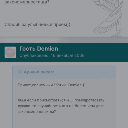
закономерности,да?
Спасиб за улыбчивый прием)).
Гость Demien
Опубликовано:
16 декабря 2008
АрникА писал:
Привет,солнечный "Котик" Demien ))
Хм,а если присмотреться и ... помудрствовать
лукаво-то случайность это не более чем дитя
закономерности,да?