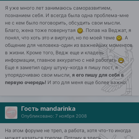
Я уже много лет занимаюсь саморазвитием,
познанием себя. И всегда была одна проблема-мне
не с кем было поговорить, обсудить свои мысли.
Благо, жена тоже повернутая
. Попав на Веджат, я
понял, что хоть это и виртуал, но по моей теме
. А
общение для человека-один из важнейших моментов
в жизни. Кроме того, Ведж еще и кладезь
информации, главное аккуратно с ней работать
.
Еще я заметил одну штуку-когда я пишу пост, я
упорядочиваю свои мысли,
я его пишу для себя в
первую очередь!
И это для меня еще более важно.
Гость mandarinka
Опубликовано:
7 ноября 2008
На этом форуме не треп, а работа, хотя что-то иногда
может казаться трепом. Потому я здесь.