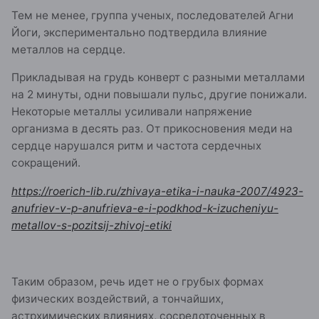
Тем не менее, группа ученых, последователей Агни
Йоги, экспериментально подтвердила влияние
металлов на сердце.
Прикладывая на грудь конверт с разными металлами
на 2 минуты, одни повышали пульс, другие понижали.
Некоторые металлы усиливали напряжение
организма в десять раз. От прикосновения меди на
сердце нарушался ритм и частота сердечных
сокращений.
https://roerich-lib.ru/zhivaya-etika-i-nauka-2007/4923-
anufriev-v-p-anufrieva-e-i-podkhod-k-izucheniyu-
metallov-s-pozitsij-zhivoj-etiki
Таким образом, речь идет не о грубых формах
физических воздействий, а тончайших,
астрхимических влияниях, сосредоточенных в