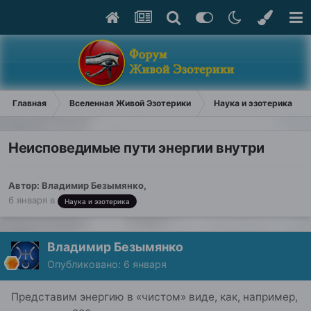
Главная
Вселенная Живой Эзотерики
Наука и эзотерика
Неисповедимые пути энергии внутри
Автор:
Владимир Безымянко
,
6 января
в
Наука и эзотерика
Владимир Безымянко
Опубликовано:
6 января
Представим энергию в «чистом» виде, как, например,