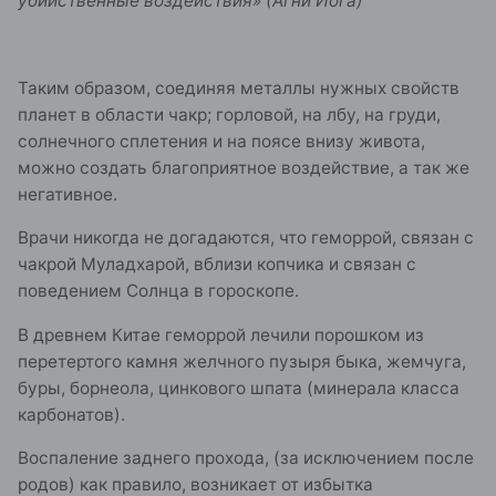
убийственные воздействия» (Агни Йога)
Таким образом, соединяя металлы нужных свойств
планет в области чакр; горловой, на лбу, на груди,
солнечного сплетения и на поясе внизу живота,
можно создать благоприятное воздействие, а так же
негативное.
Врачи никогда не догадаются, что геморрой, связан с
чакрой Муладхарой, вблизи копчика и связан с
поведением Солнца в гороскопе.
В древнем Китае геморрой лечили порошком из
перетертого камня желчного пузыря быка, жемчуга,
буры, борнеола, цинкового шпата (минерала класса
карбонатов).
Воспаление заднего прохода, (за исключением после
родов) как правило, возникает от избытка