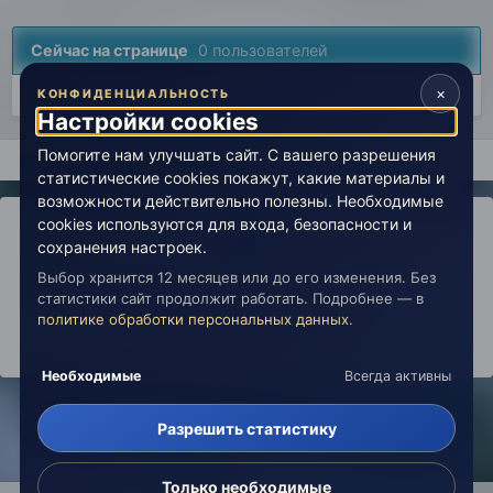
Сейчас на странице
0 пользователей
×
Нет пользователей, просматривающих эту страницу.
КОНФИДЕНЦИАЛЬНОСТЬ
Настройки cookies
Помогите нам улучшать сайт. С вашего разрешения
Главная
Вселенная Живой Эзотерики
Наука и эзотерика
статистические cookies покажут, какие материалы и
возможности действительно полезны. Необходимые
cookies используются для входа, безопасности и
сохранения настроек.
Выбор хранится 12 месяцев или до его изменения. Без
IPS Theme
by
IPSFocus
Политика конфиденциальности
статистики сайт продолжит работать. Подробнее — в
Обратная связь
Настройки cookies
политике обработки персональных данных
.
copyright © 2026 Живая Эзотерика
Powered by Invision Community
Необходимые
Всегда активны
Разрешить статистику
Только необходимые