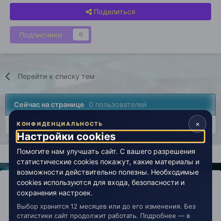
Поделиться
Подписчики
0
Перейти к списку тем
Сейчас на странице
0 пользователей
×
Нет пользователей, просматривающих эту страницу.
КОНФИДЕНЦИАЛЬНОСТЬ
Настройки cookies
Помогите нам улучшать сайт. С вашего разрешения
Главная
Вселенная Живой Эзотерики
Эзотерика
Экзоте
статистические cookies покажут, какие материалы и
возможности действительно полезны. Необходимые
cookies используются для входа, безопасности и
сохранения настроек.
Выбор хранится 12 месяцев или до его изменения. Без
IPS Theme
by
IPSFocus
Политика конфиденциальности
статистики сайт продолжит работать. Подробнее — в
Обратная связь
Настройки cookies