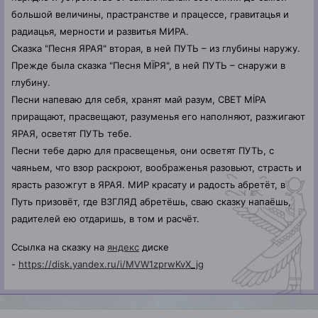
большой величины, прастранстве и працессе, гравитацья и
радиацья, мерности и развитья МИРА.
Сказка "Песня ЯРАЯ" вторая, в ней ПУТЬ – из глубины наружу.
Прежде была сказка "Песня МЇРЯ", в ней ПУТЬ – снаружи в
глубину.
Песни напеваю для себя, хранят май разум, СВЕТ МİРА
приращают, прасвещают, разуменья его наполняют, разжигают
ЯРАЯ, осветят ПУТЬ тебе.
Песни тебе дарю для прасвещенья, они осветят ПУТЬ, с
чаяньем, что взор раскроют, воображенья разовьют, страсть и
ярасть разожгут в ЯРАЯ. МИР красату и радость абретёт, в
Путь призовёт, где ВЗГЛЯД абретёшь, сваю сказку напаёшь,
радителей ею отдаришь, в том и расчёт.
Ссылка на сказку на
яндекс
диске
-
https://disk.yandex.ru/i/MVW1zprwKvX_jg