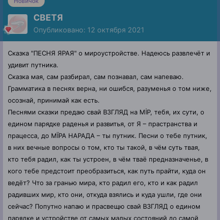
Новичок
СВЕТЯ
Опубликовано:
12 октября 2021
Сказка "ПЕСНЯ ЯРАЯ" о мироустройстве. Надеюсь развлечёт и
удивит путника.
Сказка мая, сам разбирал, сам познавал, сам напеваю.
Грамматика в песнях верна, ни ошибся, разуменья о том ниже,
осознай, принимай как есть.
Песнями сказки предаю свай ВЗГЛЯД на МİР, тебя, их сути, о
едином парядке раденья и развитья, от Я – прастранства и
працесса, до МЇРА НАРАДА – ты путник. Песни о тебе путник,
в них вечные вопросы о том, кто ты такой, в чём суть твая,
кто тебя радил, как ты устроен, в чём тваё предназначенье, в
кого тебе предстоит преобразиться, как путь прайти, куда он
ведёт? Что за гранью мира, кто радил его, кто и как радил
радивших мир, кто они, откуда взялись и куда ушли, где они
сейчас? Попутно напаю и прасвещю свай ВЗГЛЯД о едином
парядке и устройстве от самых малых состояний до самой