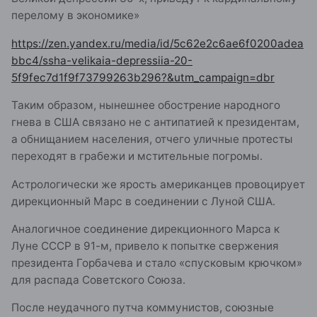
перелому в экономике»
https://zen.yandex.ru/media/id/5c62e2c6ae6f0200adea
bbc4/ssha-velikaia-depressiia-20-
5f9fec7d1f9f73799263b296?&utm_campaign=dbr
Таким образом, нынешнее обострение народного
гнева в США связано не с антипатией к президентам,
а обнищанием населения, отчего уличные протесты
переходят в грабежи и мстительные погромы.
Астрологически же ярость американцев провоцирует
дирекционный Марс в соединении с Луной США.
Аналогичное соединение дирекционного Марса к
Луне СССР в 91-м, привело к попытке свержения
президента Горбачева и стало «спусковым крючком»
для распада Советского Союза.
После неудачного путча коммунистов, союзные