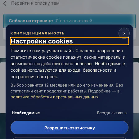
Перейти к списку тем
Сейчас на странице
0 пользователей
×
Нет пользователей, просматривающих эту страницу.
КОНФИДЕНЦИАЛЬНОСТЬ
Настройки cookies
Помогите нам улучшать сайт. С вашего разрешения
Главная
Вселенная Живой Эзотерики
Магия
Астрологи
статистические cookies покажут, какие материалы и
возможности действительно полезны. Необходимые
cookies используются для входа, безопасности и
сохранения настроек.
Выбор хранится 12 месяцев или до его изменения. Без
IPS Theme
by
IPSFocus
Политика конфиденциальности
статистики сайт продолжит работать. Подробнее — в
Обратная связь
Настройки cookies
политике обработки персональных данных
.
copyright © 2026 Живая Эзотерика
Powered by Invision Community
Необходимые
Всегда активны
Разрешить статистику