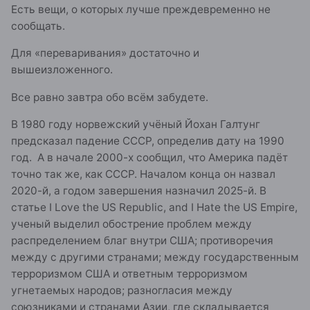
Есть вещи, о которых лучше преждевременно не
сообщать.
Для «переваривания» достаточно и
вышеизложенного.
Все равно завтра обо всём забудете.
В 1980 году норвежский учёный Йохан Галтунг
предсказал падение СССР, определив дату на 1990
год. А в начале 2000-х сообщил, что Америка падёт
точно так же, как СССР. Началом конца он назвал
2020-й, а годом завершения назначил 2025-й. В
статье
I
Love
the
US
Republic
,
and
I
Hate
the
US
Empire
,
ученый выделил обострение проблем между
распределением благ внутри США; противоречия
между с другими странами; между государственным
терроризмом США и ответным терроризмом
угнетаемых народов; разногласия между
союзниками и странами Азии, где складывается