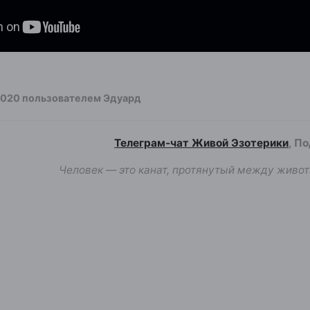
2020
пользователем Эдуард
Телеграм-чат Живой Эзотерики
, П
Человек — это канат, протянутый между живот