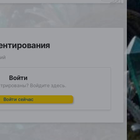
ментирования
рий
Войти
трированы? Войдите здесь.
Войти сейчас