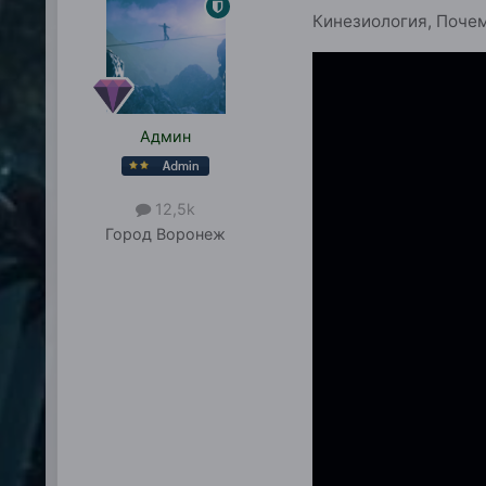
Кинезиология, Почем
Админ
12,5k
Город
Воронеж