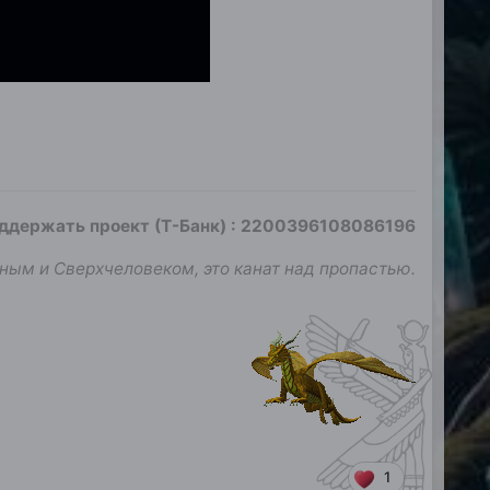
оддержать проект (Т-Банк)
:
2200396108086196
ным и Сверхчеловеком, это канат над пропастью.
1