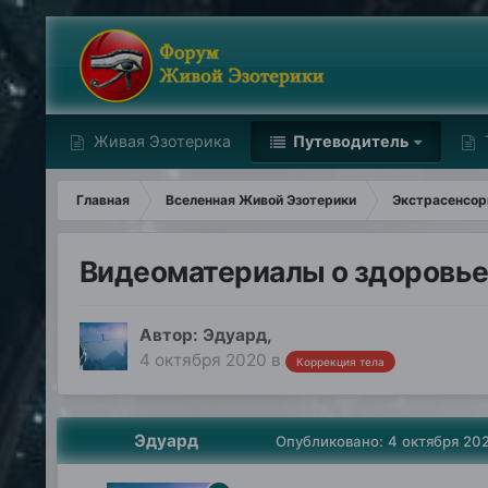
Живая Эзотерика
Путеводитель
Главная
Вселенная Живой Эзотерики
Экстрасенсори
Видеоматериалы о здоровье
Автор:
Эдуард
,
4 октября 2020
в
Коррекция тела
Эдуард
Опубликовано:
4 октября 20