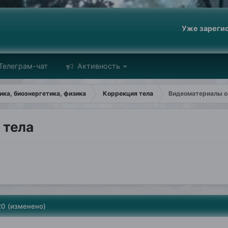
Уже зареги
Телеграм-чат
Активность
ка, биоэнергетика, физика
Коррекция тела
Видеоматериалы о
 тела
20
(изменено)