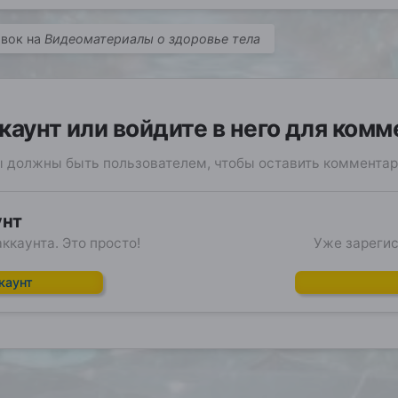
овок на
Видеоматериалы о здоровье тела
каунт или войдите в него для ком
 должны быть пользователем, чтобы оставить коммента
унт
ккаунта. Это просто!
Уже зарегис
каунт