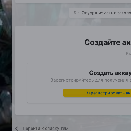
5 г
Эдуард
изменил загол
Создайте ак
Вы
Создать акка
Зарегистрируйтесь для получения а
Зарегистрировать ак
Перейти к списку тем