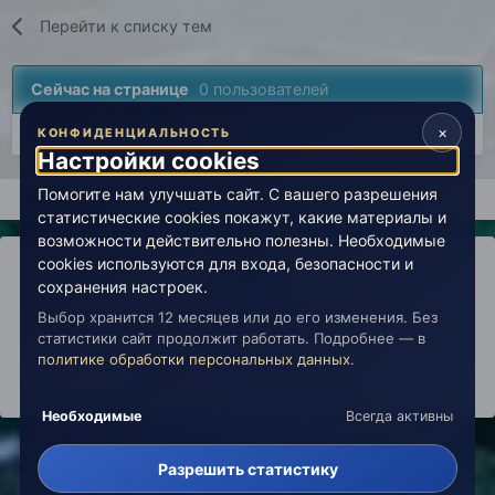
Перейти к списку тем
Сейчас на странице
0 пользователей
×
Нет пользователей, просматривающих эту страницу.
КОНФИДЕНЦИАЛЬНОСТЬ
Настройки cookies
Помогите нам улучшать сайт. С вашего разрешения
Главная
Вселенная Живой Эзотерики
Кабинет эзотерика
статистические cookies покажут, какие материалы и
возможности действительно полезны. Необходимые
cookies используются для входа, безопасности и
сохранения настроек.
Выбор хранится 12 месяцев или до его изменения. Без
IPS Theme
by
IPSFocus
Политика конфиденциальности
статистики сайт продолжит работать. Подробнее — в
Обратная связь
Настройки cookies
политике обработки персональных данных
.
copyright © 2026 Живая Эзотерика
Powered by Invision Community
Необходимые
Всегда активны
Разрешить статистику