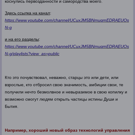
коснулись первозданности и самородства моего.
Здесь ссылка на канал
:
https://www.youtube.com/channel/UCuxJM5BNmuqmEDRAEUOs
N-g
и на его разделы
:
https://www.youtube.com/channel/UCuxJM5BNmuqmEDRAEUOs
N-g/playlists?view_as=public
Кто это почувствовал, неважно, старцы это или дети, или
взрослые, кто отбросил свою значимость, амбиции свои, те
получили нечто безмолвное и невыразимое в свою копилку и
возможно смогут людям открыть частицы истины Души и
Бытия.
Например, хороший новый образ технологий управления