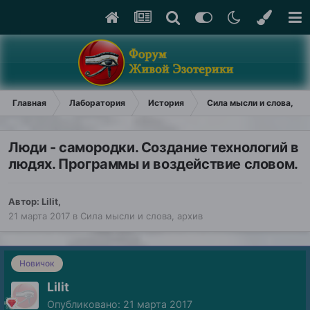
Главная
Лаборатория
История
Сила мысли и слова, ар
Люди - самородки. Создание технологий в
людях. Программы и воздействие словом.
Автор:
Lilit
,
21 марта 2017
в
Сила мысли и слова, архив
Новичок
Lilit
Опубликовано:
21 марта 2017