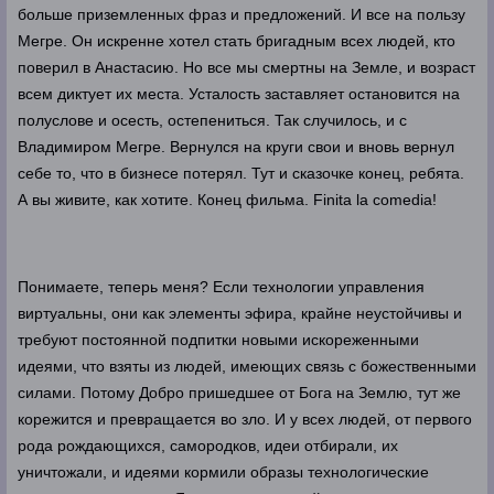
больше приземленных фраз и предложений. И все на пользу
Мегре. Он искренне хотел стать бригадным всех людей, кто
поверил в Анастасию. Но все мы смертны на Земле, и возраст
всем диктует их места. Усталость заставляет остановится на
полуслове и осесть, остепениться. Так случилось, и с
Владимиром Мегре. Вернулся на круги свои и вновь вернул
себе то, что в бизнесе потерял. Тут и сказочке конец, ребята.
А вы живите, как хотите. Конец фильма. Finita la comedia!
Понимаете, теперь меня? Если технологии управления
виртуальны, они как элементы эфира, крайне неустойчивы и
требуют постоянной подпитки новыми искореженными
идеями, что взяты из людей, имеющих связь с божественными
силами. Потому Добро пришедшее от Бога на Землю, тут же
корежится и превращается во зло. И у всех людей, от первого
рода рождающихся, самородков, идеи отбирали, их
уничтожали, и идеями кормили образы технологические