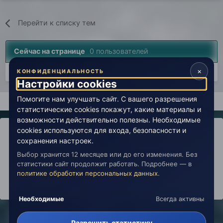
Перейти к списку тем
Сейчас на странице
0 пользователей
×
Нет пользователей, просматривающих эту страницу.
КОНФИДЕНЦИАЛЬНОСТЬ
Настройки cookies
Помогите нам улучшать сайт. С вашего разрешения
Главная
Лаборатория
История
Сила мысли и слова, ар
статистические cookies покажут, какие материалы и
возможности действительно полезны. Необходимые
cookies используются для входа, безопасности и
сохранения настроек.
Выбор хранится 12 месяцев или до его изменения. Без
IPS Theme
by
IPSFocus
Политика конфиденциальности
статистики сайт продолжит работать. Подробнее — в
Обратная связь
Настройки cookies
политике обработки персональных данных
.
copyright © 2026 Живая Эзотерика
Powered by Invision Community
Необходимые
Всегда активны
Разрешить статистику