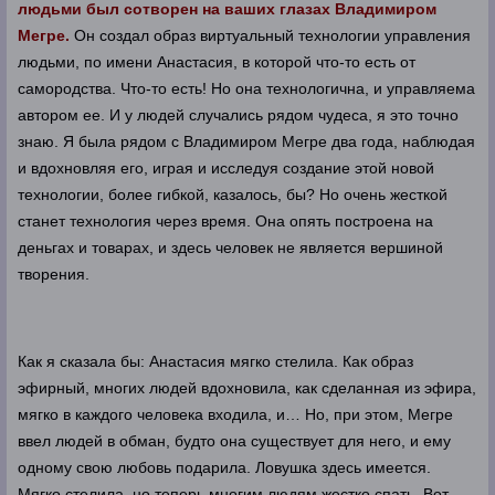
людьми был сотворен на ваших глазах Владимиром
Мегре.
Он создал образ виртуальный технологии управления
людьми, по имени Анастасия, в которой что-то есть от
самородства. Что-то есть! Но она технологична, и управляема
автором ее. И у людей случались рядом чудеса, я это точно
знаю. Я была рядом с Владимиром Мегре два года, наблюдая
и вдохновляя его, играя и исследуя создание этой новой
технологии, более гибкой, казалось, бы? Но очень жесткой
станет технология через время. Она опять построена на
деньгах и товарах, и здесь человек не является вершиной
творения.
Как я сказала бы: Анастасия мягко стелила. Как образ
эфирный, многих людей вдохновила, как сделанная из эфира,
мягко в каждого человека входила, и… Но, при этом, Мегре
ввел людей в обман, будто она существует для него, и ему
одному свою любовь подарила. Ловушка здесь имеется.
Мягко стелила, но теперь многим людям жестко спать. Вот