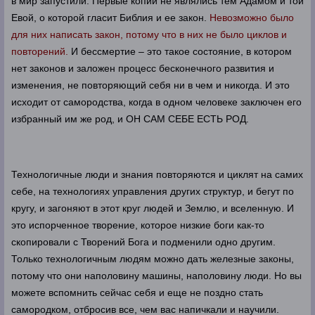
в мир запустили. Первые копии не являлись тем Адамом и той
Евой, о которой гласит Библия и ее закон.
Невозможно было
для них написать закон, потому что в них не было циклов и
повторений.
И бессмертие – это такое состояние, в котором
нет законов и заложен процесс бесконечного развития и
изменения, не повторяющий себя ни в чем и никогда. И это
исходит от самородства, когда в одном человеке заключен его
избранный им же род, и ОН САМ СЕБЕ ЕСТЬ РОД.
Технологичные люди и знания повторяются и циклят на самих
себе, на технологиях управления других структур, и бегут по
кругу, и загоняют в этот круг людей и Землю, и вселенную. И
это испорченное творение, которое низкие боги как-то
скопировали с Творений Бога и подменили одно другим.
Только технологичным людям можно дать железные законы,
потому что они наполовину машины, наполовину люди. Но вы
можете вспомнить сейчас себя и еще не поздно стать
самородком, отбросив все, чем вас напичкали и научили.