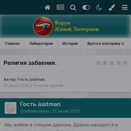
Главная
Лаборатория
История
Врата в эзотерику (арх
Религия забвения.
Автор: Гость justman,
31 июля 2016
в
Религия (архив)
Гость justman
Опубликовано:
31 июля 2016
Мы живем в спящем драконе. Дракон находится в