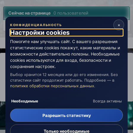
Сейчас на странице
0 пользователей
×
Нет пользователей, просматривающих эту страницу.
КОНФИДЕНЦИАЛЬНОСТЬ
Настройки cookies
Помогите нам улучшать сайт. С вашего разрешения
Главная
Лаборатория
История
Врата в эзотерику (арх
статистические cookies покажут, какие материалы и
возможности действительно полезны. Необходимые
cookies используются для входа, безопасности и
сохранения настроек.
Выбор хранится 12 месяцев или до его изменения. Без
IPS Theme
by
IPSFocus
Политика конфиденциальности
статистики сайт продолжит работать. Подробнее — в
Обратная связь
Настройки cookies
политике обработки персональных данных
.
copyright © 2026 Живая Эзотерика
Powered by Invision Community
Необходимые
Всегда активны
Разрешить статистику
Только необходимые