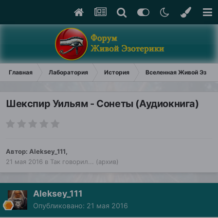
Главная
Лаборатория
История
Вселенная Живой Эзоте
Шекспир Уильям - Сонеты (Аудиокнига)
Автор:
Aleksey_111
,
21 мая 2016
в
Так говорил... (архив)
Aleksey_111
Опубликовано:
21 мая 2016