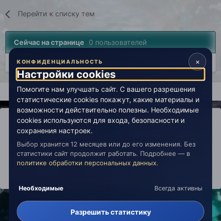
Перейти к списку тем
Сейчас на странице
0 пользователей
×
Нет пользователей, просматривающих эту страницу.
КОНФИДЕНЦИАЛЬНОСТЬ
Настройки cookies
Помогите нам улучшать сайт. С вашего разрешения
Главная
Лаборатория
История
Вселенная Живой Эзоте
статистические cookies покажут, какие материалы и
возможности действительно полезны. Необходимые
cookies используются для входа, безопасности и
сохранения настроек.
Выбор хранится 12 месяцев или до его изменения. Без
IPS Theme
by
IPSFocus
Политика конфиденциальности
статистики сайт продолжит работать. Подробнее — в
Обратная связь
Настройки cookies
политике обработки персональных данных
.
copyright © 2026 Живая Эзотерика
Powered by Invision Community
Необходимые
Всегда активны
Разрешить статистику