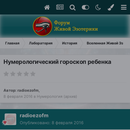
Главная
Лаборатория
История
Вселенная Живой Эзоте
Нумерологический гороскоп ребенка
Автор:
radioezofm
,
8 февраля 2016
в
Нумерология (архив)
radioezofm
Опубликовано:
8 февраля 2016