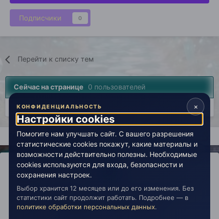
Подписчики
0
Перейти к списку тем
Сейчас на странице
0 пользователей
×
Нет пользователей, просматривающих эту страницу.
КОНФИДЕНЦИАЛЬНОСТЬ
Настройки cookies
Помогите нам улучшать сайт. С вашего разрешения
Главная
Лаборатория
История
Вселенная Живой Эзоте
статистические cookies покажут, какие материалы и
возможности действительно полезны. Необходимые
cookies используются для входа, безопасности и
сохранения настроек.
Выбор хранится 12 месяцев или до его изменения. Без
IPS Theme
by
IPSFocus
Политика конфиденциальности
статистики сайт продолжит работать. Подробнее — в
Обратная связь
Настройки cookies
политике обработки персональных данных
.
copyright © 2026 Живая Эзотерика
Powered by Invision Community