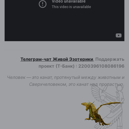
Телеграм-чат Живой Эзотерики
, Поддержать
проект (Т-Банк)
:
2200396108086196
Человек — это канат, протянутый между животным и
Сверхчеловеком, это канат над пропастью.