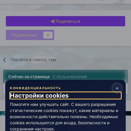
Поделиться
Подписчики
0
Перейти к списку тем
Сейчас на странице
0 пользователей
×
Нет пользователей, просматривающих эту страницу.
КОНФИДЕНЦИАЛЬНОСТЬ
Настройки cookies
Помогите нам улучшать сайт. С вашего разрешения
Главная
Лаборатория
История
Вселенная Живой Эзоте
статистические cookies покажут, какие материалы и
возможности действительно полезны. Необходимые
cookies используются для входа, безопасности и
сохранения настроек.