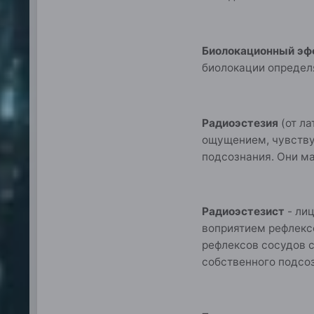
Биолокационный э
биолокации определ
Радиоэстезия
(от ла
ощущением, чувству
подсознания. Они ма
Радиоэстезист
- ли
воприятием рефлекс
рефлексов сосудов 
собственного подсоз