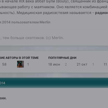
о в начале XIX века аббат Були (Bouly), священник из фр
ывающее работу с маятником. Оно является комбинацией л
ельность). Медицинская радиоэстезия называется -
радион
я 2014
пользователем Merlin
 тем больше скептиков. (с) Merlin.
ИЕ АВТОРЫ В ЭТОЙ ТЕМЕ
ПОПУЛЯРНЫЕ ДНИ
58
1
18 июн
2
21 окт
1
11
2014
зии.