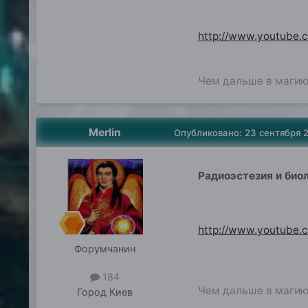
http://www.youtube
Чем дальше в магию,
Merlin
Опубликовано:
23 сентября 
Радиоэстезия и биол
http://www.youtube
Форумчанин
184
Чем дальше в магию,
Город
Киев