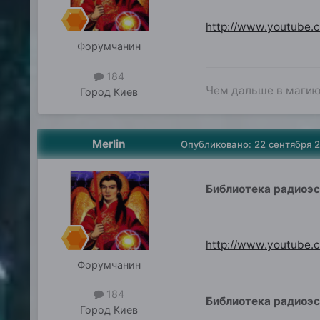
http://www.youtube
Форумчанин
184
Чем дальше в магию,
Город
Киев
Merlin
Опубликовано:
22 сентября 
Библиотека радиоэс
http://www.youtube
Форумчанин
184
Библиотека радиоэст
Город
Киев