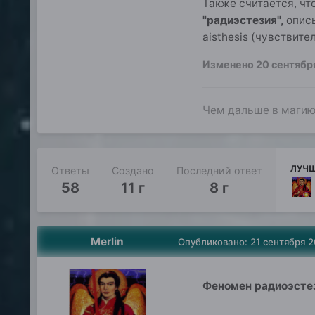
Также считается, чт
"радиэстезия",
опис
aisthesis (чувствит
Изменено
20 сентябр
Чем дальше в магию,
ЛУЧШ
Ответы
Создано
Последний ответ
58
11 г
8 г
Merlin
Опубликовано:
21 сентября 
Феномен радиоэсте