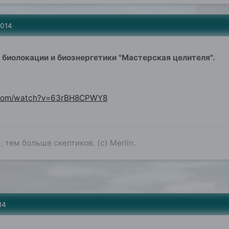
2014
биолокации и биоэнергетики "Мастерская целителя".
.com/watch?v=63rBH8CPWY8
 тем больше скептиков. (с) Merlin.
14