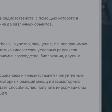
е радиоэстезиста, с помощью которого в
ие до различных объектов.
sthesis - чувство, ощущение, т.е. воспринимаю
матика киноэстезии условных рефлексов
нимы: лозоходство, биолокация, даусинг.
сознанием и кинезиэстезией - интуитивным
еомоторных реакций мышц и вазомоторных
адает способностью получать информацию из
100%.