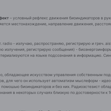
ффект
– условный рефлекс движения биоиндикаторов в рук
яется местонахождение, направление движения, расстоян
т. radio - излучаю, распространяю, регистрирую и греч. ai
ю излучения, регистрирую сообщения) - биоэнергоинфор
териализуются на языке подсознания в информацию. Сино
цо, обладающее искусством управления собственным под
ов, для чего он использует автоматизм мыслеформ - ид
с помошью биоиндикаторов и без них. Радиоэстезист обл
нания в некоторых случаях близкую по достоверности к 