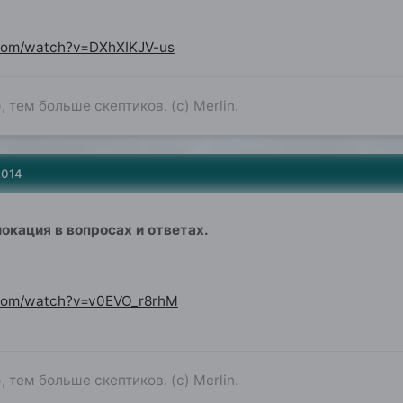
.com/watch?v=DXhXIKJV-us
 тем больше скептиков. (с) Merlin.
2014
окация в вопросах и ответах.
.com/watch?v=v0EVO_r8rhM
 тем больше скептиков. (с) Merlin.