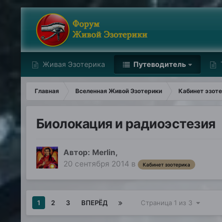
Живая Эзотерика
Путеводитель
Главная
Вселенная Живой Эзотерики
Кабинет эзот
Биолокация и радиоэстезия
Автор:
Merlin
,
20 сентября 2014
в
Кабинет эзотерика
1
2
3
ВПЕРЁД
Страница 1 из 3