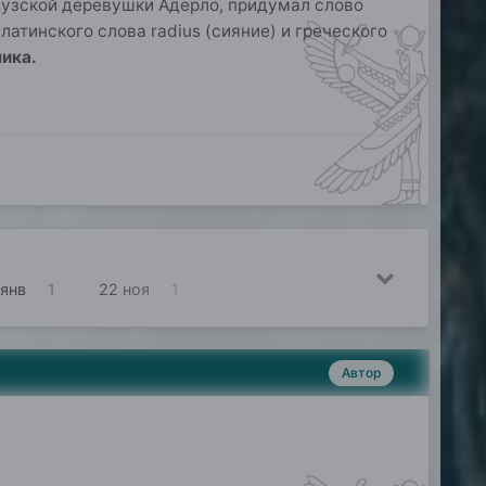
анцузской деревушки Адерло, придумал слово
атинского слова radius (сияние) и греческого
ика.
 янв
1
22 ноя
1
Автор