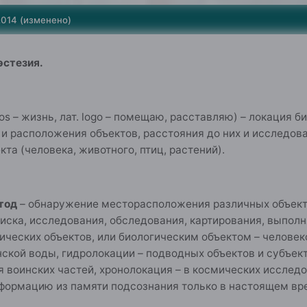
2014
(изменено)
эстезия.
ios – жизнь, лат. logo – помещаю, расставляю) – локация 
и расположения объектов, расстояния до них и исследов
та (человека, животного, птиц, растений).
етод
– обнаружение месторасположения различных объекто
иска, исследования, обследования, картирования, выпол
ических объектов, или биологическим объектом – человек
нской воды, гидролокации – подводных объектов и субъект
 воинских частей, хронолокация – в космических исслед
формацию из памяти подсознания только в настоящем вре