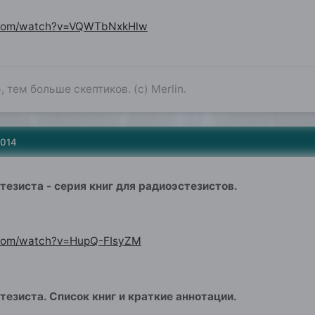
.com/watch?v=VQWTbNxkHlw
 тем больше скептиков. (с) Merlin.
2014
тезиста - серия книг для радиоэстезистов.
.com/watch?v=HupQ-FIsyZM
езиста. Список книг и краткие аннотации.