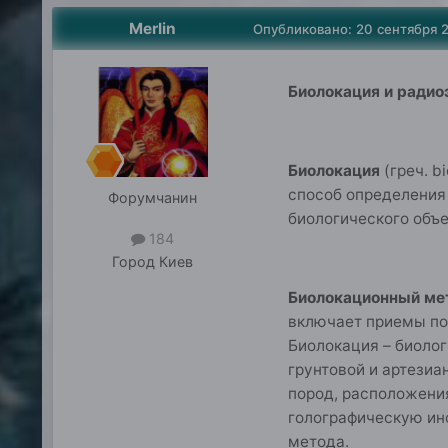
Merlin
Опубликовано:
20 сентября 
Биолокация и радио
Биолокация
(греч. b
способ определения 
Форумчанин
биологического объек
184
Город
Киев
Биолокационный м
включает приемы по
Биолокация – биолог
грунтовой и артезиа
пород, расположения
голографическую ин
метода.