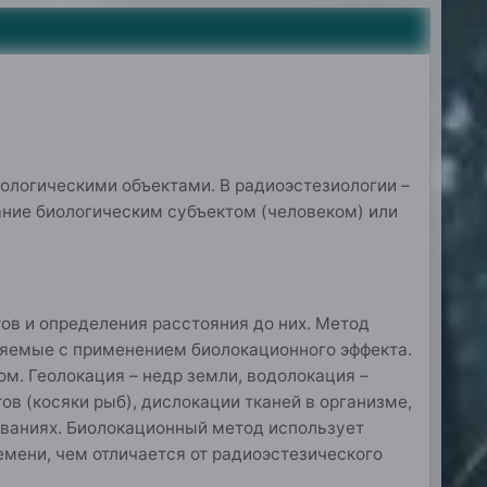
биологическими объектами. В радиоэстезиологии –
ание биологическим субъектом (человеком) или
в и определения расстояния до них. Метод
няемые с применением биолокационного эффекта.
ом. Геолокация – недр земли, водолокация –
ов (косяки рыб), дислокации тканей в организме,
ованиях. Биолокационный метод использует
мени, чем отличается от радиоэстезического