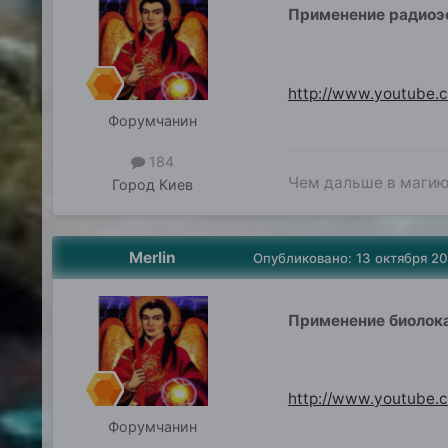
Применение радиоэс
http://www.youtube
Форумчанин
184
Чем дальше в магию,
Город
Киев
Merlin
Опубликовано:
13 октября 2
Применение биолока
http://www.youtube
Форумчанин