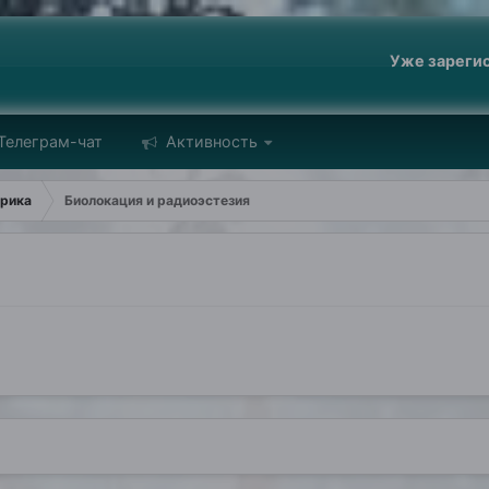
Уже зареги
Телеграм-чат
Активность
ерика
Биолокация и радиоэстезия