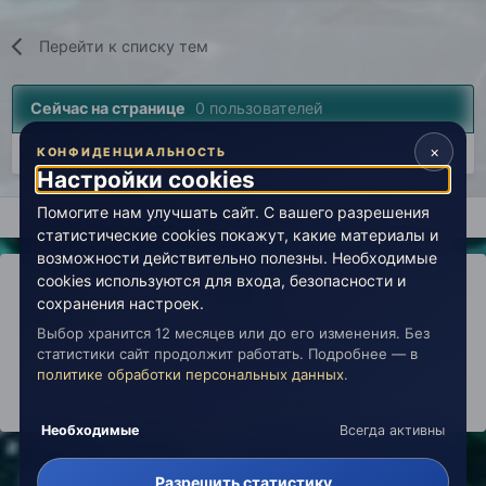
Перейти к списку тем
Сейчас на странице
0 пользователей
×
Нет пользователей, просматривающих эту страницу.
КОНФИДЕНЦИАЛЬНОСТЬ
Настройки cookies
Помогите нам улучшать сайт. С вашего разрешения
Главная
Лаборатория
История
Лаборатория (архив)
статистические cookies покажут, какие материалы и
возможности действительно полезны. Необходимые
cookies используются для входа, безопасности и
сохранения настроек.
Выбор хранится 12 месяцев или до его изменения. Без
IPS Theme
by
IPSFocus
Политика конфиденциальности
статистики сайт продолжит работать. Подробнее — в
Обратная связь
Настройки cookies
политике обработки персональных данных
.
copyright © 2026 Живая Эзотерика
Powered by Invision Community
Необходимые
Всегда активны
Разрешить статистику