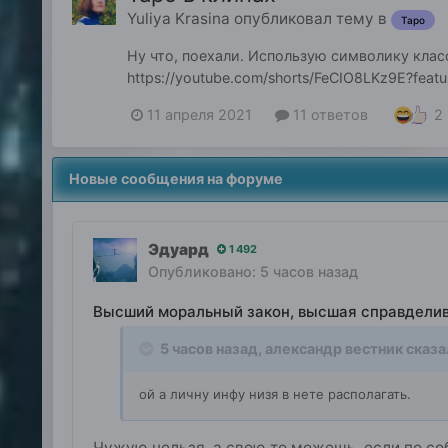
Yuliya Krasina
опубликовал тему в
Таро
Ну что, поехали. Использую символику клас
https://youtube.com/shorts/FeCIO8LKz9E?featu
2
11 апреля 2021
11 ответов
Новые сообщения на форуме
Эдуард
1 492
Опубликовано:
5 часов назад
Высший моральный закон, высшая справдели
5 часов назад,
александр вестник
сказа
ой а личну инфу низя в нете располагать.
Чужую нельзя, а свою то можешь, если по с