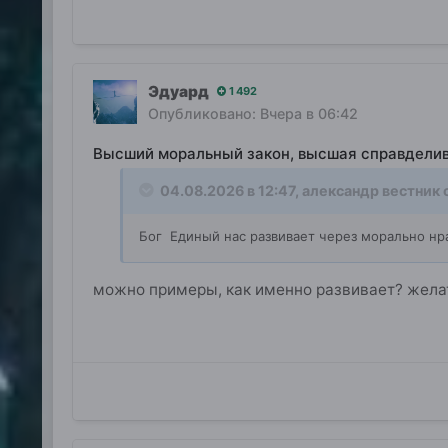
Эдуард
1 492
Опубликовано:
Вчера в 06:42
Высший моральный закон, высшая справдели
04.08.2026 в 12:47,
александр вестник
с
Бог Единый нас развивает через морально нр
можно примеры, как именно развивает? жела