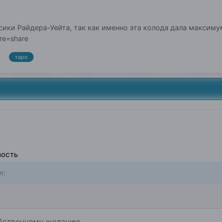
сики Райдера-Уейта, так как именно эта колода дала максиму
re=share
таро
вость
л:
обственному желанию