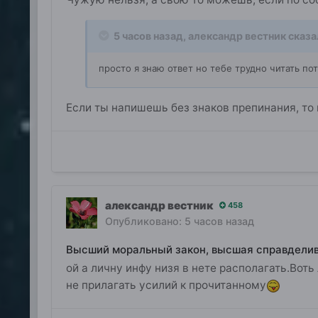
5 часов назад,
александр вестник
сказа
просто я знаю ответ но тебе трудно читать п
Если ты напишешь без знаков препинания, то 
александр вестник
458
Опубликовано:
5 часов назад
Высший моральный закон, высшая справдели
ой а личну инфу низя в нете располагать.Воть 
не прилагать усилий к прочитанному