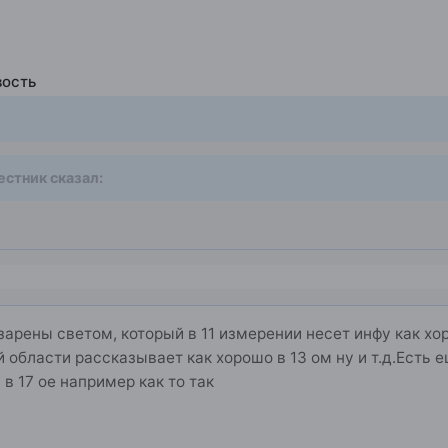
вость
естник
сказал:
зарены светом, который в 11 измерении несет инфу как х
й области рассказывает как хорошо в 13 ом ну и т.д.Есть 
в 17 ое например как то так