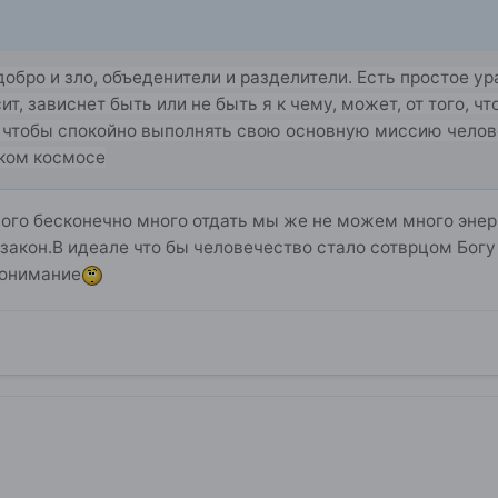
добро и зло, объеденители и разделители. Есть простое у
сит, зависнет быть или не быть я к чему, может, от того, ч
, чтобы спокойно выполнять свою основную миссию челове
оком космосе
ного бесконечно много отдать мы же не можем много эне
акон.В идеале что бы человечество стало сотврцом Богу 
епонимание