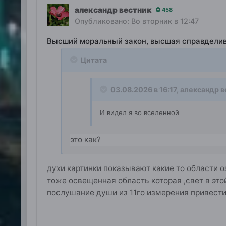
александр вестник
458
Опубликовано:
Во вторник в 12:47
Высший моральный закон, высшая справдели
Цитата
03.08.2026 в 16:17,
александр в
И видел я во вселенной
это как?
духи картинки показывают какие то области о
тоже освещенная область которая ,свет в это
послушание души из 11го измерения привести 