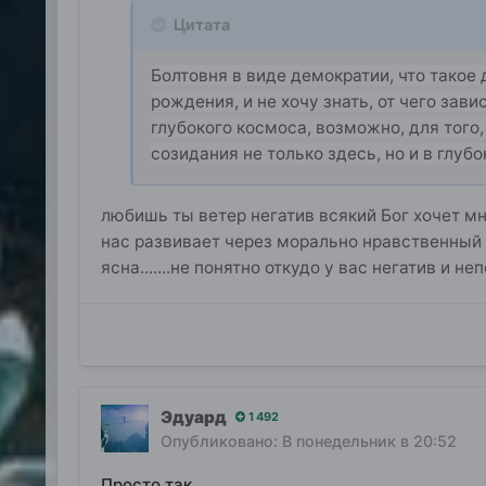
Цитата
Болтовня в виде демократии, что такое 
рождения, и не хочу знать, от чего зави
глубокого космоса, возможно, для того
созидания не только здесь, но и в глуб
любишь ты ветер негатив всякий Бог хочет м
нас развивает через морально нравственный з
ясна.......не понятно откудо у вас негатив и н
Эдуард
1 492
Опубликовано:
В понедельник в 20:52
Просто так