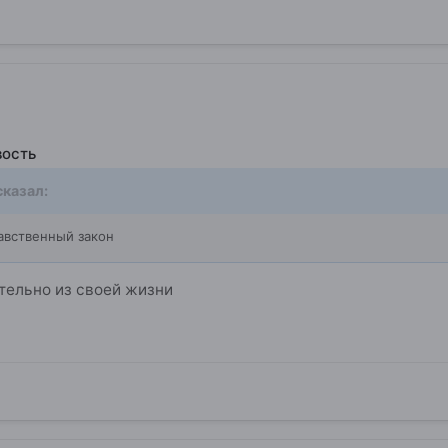
вость
казал:
авственный закон
тельно из своей жизни