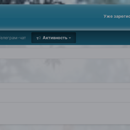
Уже зареги
елеграм-чат
Активность