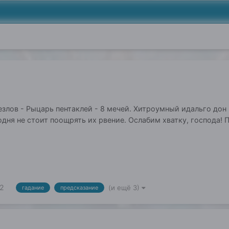
жезлов - Рыцарь пентаклей - 8 мечей. Хитроумный идальго до
ня не стоит поощрять их рвение. Ослабим хватку, господа! П
2
(и ещё 3)
гадание
предсказание