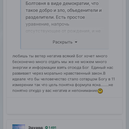
Болтовня в виде демократии, что
такое добро и зло, объеденители и
разделители. Есть простое
уравнение, напрочь
отсутствующее от рождения, и не
хочу знать, от чего зависит,
Раскрыть
зависнет быть или не быть я к
чему, может, от того, что у
любишь ты ветер негатив всякий Бог хочет много
человечества нет внешнего врага
бесконечно много отдать мы же не можем много
из глубокого космоса, возможно,
энергии и информации взять отсюда Бог Единый нас
для того, чтобы спокойно
развивает через морально нравственный закон.В
выполнять свою основную миссию
идеале что бы человечество стало сотврцом Богу в 11
измерении так что цель понятна формула ясна.......не
человечества — это жить для друг
понятно откудо у вас негатив и непонимание
друга, для созидания не только
здесь, но и в глубоком космосе
Эдуард
1 491