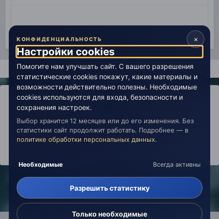
×
КОНФИДЕНЦИАЛЬНОСТЬ
Настройки cookies
Помогите нам улучшать сайт. С вашего разрешения
Главная
Поиск
статистические cookies покажут, какие материалы и
возможности действительно полезны. Необходимые
cookies используются для входа, безопасности и
сохранения настроек.
Выбор хранится 12 месяцев или до его изменения. Без
IPS Theme
by
IPSFocus
Политика конфиденциальности
статистики сайт продолжит работать. Подробнее — в
Обратная связь
Настройки cookies
политике обработки персональных данных
.
copyright © 2026 Живая Эзотерика
Powered by Invision Community
Необходимые
Всегда активны
Разрешить статистику
Только необходимые