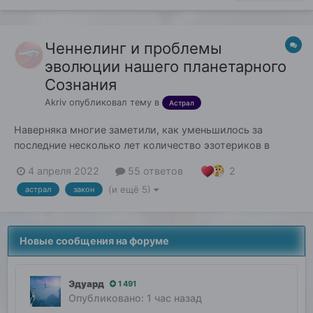
Ченнелинг и проблемы
эволюции нашего планетарного
Сознания
Akriv
опубликовал тему в
Астрал
Наверняка многие заметили, как уменьшилось за
последние несколько лет количество эзотериков в
классическом, или настоящем смысле этого слова.
2
4 апреля 2022
55 ответов
Сегодня складывается впечатление, что "эзотерика" и
(и ещё 5)
астрал
закон
"эзотерики" мельчают, и вообще как-то она сходит на
нет. По крайней мере в том виде, в котором мы знали
эт...
Новые сообщения на форуме
Эдуард
1 491
Опубликовано:
1 час назад