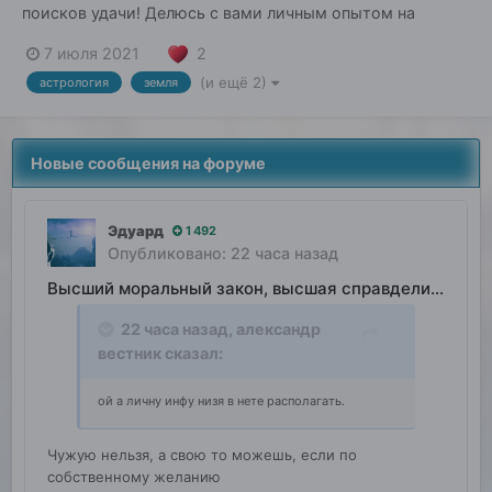
поисков удачи! Делюсь с вами личным опытом на
нашем общем поприще. Книга под названием "Йога
2
7 июля 2021
Матери Земли: следуй за Солнцем" (2020-2021). В ней
(и ещё 2)
астрология
земля
представлена практика, основанная на идее из
каббалистической астрологии Авессалома...
Новые сообщения на форуме
Эдуард
1 492
Опубликовано:
22 часа назад
Высший моральный закон, высшая справделивость
22 часа назад,
александр
вестник
сказал:
ой а личну инфу низя в нете располагать.
Чужую нельзя, а свою то можешь, если по
собственному желанию