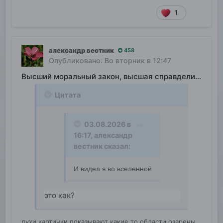
1
александр вестник
458
Опубликовано:
Во вторник в 12:47
Высший моральный закон, высшая справделивость
Цитата
03.08.2026 в
16:17,
александр
вестник
сказал:
И видел я во вселенной
это как?
духи картинки показывают какие то области озарены