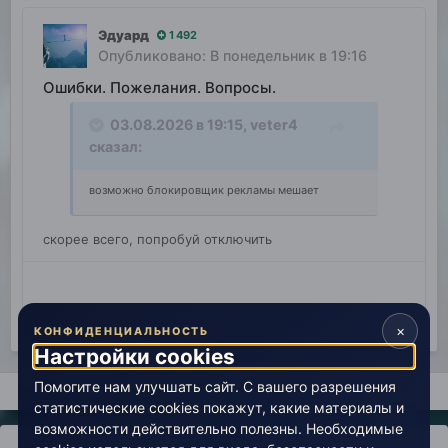
Эдуард
1 492
Опубликовано:
В понедельник в 19:16
Ошибки. Пожелания. Вопросы.
03.08.2026 в 19:15,
veter4
сказал:
возможно блокировщик рекламы мешает
скорее всего, попробуй отключить
×
КОНФИДЕНЦИАЛЬНОСТЬ
Настройки cookies
Помогите нам улучшать сайт. С вашего разрешения
Главная
Поиск
статистические cookies покажут, какие материалы и
возможности действительно полезны. Необходимые