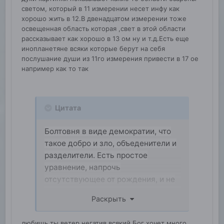
светом, который в 11 измерении несет инфу как
хорошо жить в 12.В двенадцатом измерении тоже
освещенная область которая ,свет в этой области
рассказывает как хорошо в 13 ом ну и т.д.Есть еще
инопланетяне всяки которые берут на себя
послушание души из 11го измерения привести в 17 ое
например как то так
Цитата
Болтовня в виде демократии, что
такое добро и зло, объеденители и
разделители. Есть простое
уравнение, напрочь
отсутствующее от рождения, и не
хочу знать, от чего зависит,
Раскрыть
зависнет быть или не быть я к
чему, может, от того, что у
любишь ты ветер негатив всякий Бог хочет много