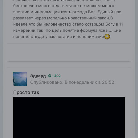
человечества нет внешнего врага
бесконечно много отдать мы же не можем много
из глубокого космоса, возможно,
энергии и информации взять отсюда Бог Единый нас
для того, чтобы спокойно
развивает через морально нравственный закон.В
выполнять свою основную миссию
идеале что бы человечество стало сотврцом Богу в 11
измерении так что цель понятна формула ясна.......не
человечества — это жить для друг
понятно откудо у вас негатив и непонимание
друга, для созидания не только
здесь, но и в глубоком космосе
Эдуард
1 492
Опубликовано:
В понедельник в 20:52
Просто так