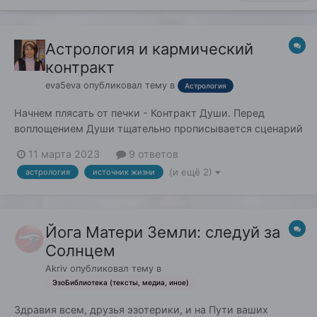
Астрология и кармический
контракт
eva5eva
опубликовал тему в
Астрология
Начнем плясать от печки - Контракт Души. Перед
воплощением Души тщательно прописывается сценарий
всей жизни - все наши радости, печали, драмы,
11 марта 2023
9 ответов
трагедии, "случайные" события и пр. Все Души,
(и ещё 2)
астрология
источник жизни
участвующие в этом сценарии, дают согласие на
участие в нём, наша Душа делает тоже самое в случае с
др...
Йога Матери Земли: следуй за
Солнцем
Akriv
опубликовал тему в
ЭзоБиблиотека (тексты, медиа, иное)
Здравия всем, друзья эзотерики, и на Пути ваших