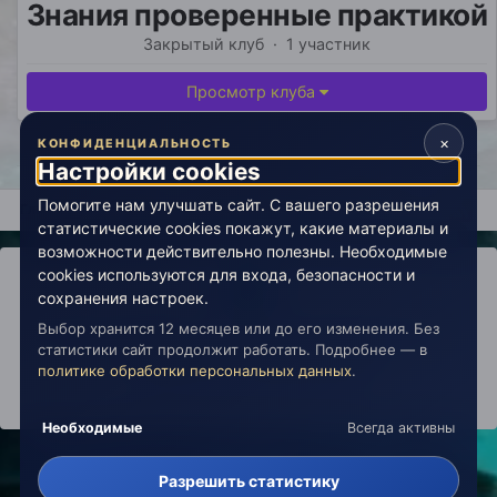
Знания проверенные практикой
Закрытый клуб · 1 участник
Просмотр клуба
×
КОНФИДЕНЦИАЛЬНОСТЬ
Настройки cookies
Помогите нам улучшать сайт. С вашего разрешения
Главная
Клубы
Знания проверенные практикой
Пояснен
статистические cookies покажут, какие материалы и
возможности действительно полезны. Необходимые
cookies используются для входа, безопасности и
сохранения настроек.
Выбор хранится 12 месяцев или до его изменения. Без
IPS Theme
by
IPSFocus
Политика конфиденциальности
статистики сайт продолжит работать. Подробнее — в
Обратная связь
Настройки cookies
политике обработки персональных данных
.
copyright © 2026 Живая Эзотерика
Powered by Invision Community
Необходимые
Всегда активны
Разрешить статистику