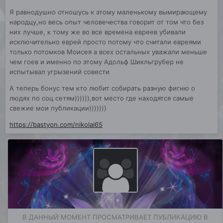
Я равнодушно отношусь к этому маленькому вымирающему
народцу,но весь опыт человечества говорит от том что без
них лучше, к тому же во все времена евреев убивали
исключительно еврей просто потому что считали евреями
только потомков Моисея а всех остальных уважали меньше
чем гоев и именно по этому Адольф Шикльгрубер не
испытывал угрызений совести
А теперь бонус тем кто любит собирать разную фигню о
людях по соц сетям)))))),вот место где находятся самые
свежие мои публикации)))))))
https://bastyon.com/nikolai65
В ДАННЫЙ МОМЕНТ ПРОСМАТРИВАЕТ ПУБЛИКАЦИЮ В