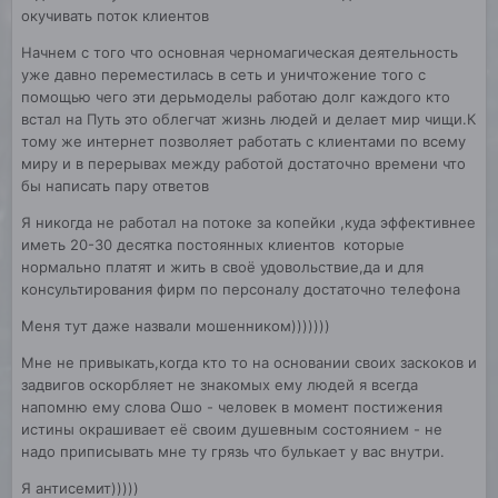
окучивать поток клиентов
Начнем с того что основная черномагическая деятельность
уже давно переместилась в сеть и уничтожение того с
помощью чего эти дерьмоделы работаю долг каждого кто
встал на Путь это облегчат жизнь людей и делает мир чищи.К
тому же интернет позволяет работать с клиентами по всему
миру и в перерывах между работой достаточно времени что
бы написать пару ответов
Я никогда не работал на потоке за копейки ,куда эффективнее
иметь 20-30 десятка постоянных клиентов которые
нормально платят и жить в своё удовольствие,да и для
консультирования фирм по персоналу достаточно телефона
Меня тут даже назвали мошенником)))))))
Мне не привыкать,когда кто то на основании своих заскоков и
задвигов оскорбляет не знакомых ему людей я всегда
напомню ему слова Ошо - человек в момент постижения
истины окрашивает её своим душевным состоянием - не
надо приписывать мне ту грязь что булькает у вас внутри.
Я антисемит)))))