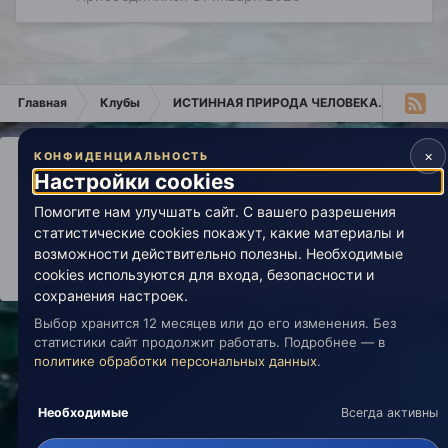
Главная
Клубы
ИСТИННАЯ ПРИРОДА ЧЕЛОВЕКА.
Участ
×
КОНФИДЕНЦИАЛЬНОСТЬ
Настройки cookies
Помогите нам улучшать сайт. С вашего разрешения
IPS Theme
by
IPSFocus
Политика конфиденциальности
статистические cookies покажут, какие материалы и
Обратная связь
Настройки cookies
copyright © 2026 Живая Эзотерика
возможности действительно полезны. Необходимые
Powered by Invision Community
cookies используются для входа, безопасности и
сохранения настроек.
Выбор хранится 12 месяцев или до его изменения. Без
статистики сайт продолжит работать. Подробнее — в
политике обработки персональных данных
.
Необходимые
Всегда активны