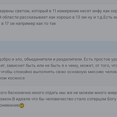
зарены светом, который в 11 измерении несет инфу как х
й области рассказывает как хорошо в 13 ом ну и т.д.Есть 
в 17 ое например как то так
добро и зло, объеденители и разделители. Есть простое у
сит, зависнет быть или не быть я к чему, может, от того, ч
, чтобы спокойно выполнять свою основную миссию челове
оком космосе
ного бесконечно много отдать мы же не можем много эне
акон.В идеале что бы человечество стало сотврцом Богу 
епонимание