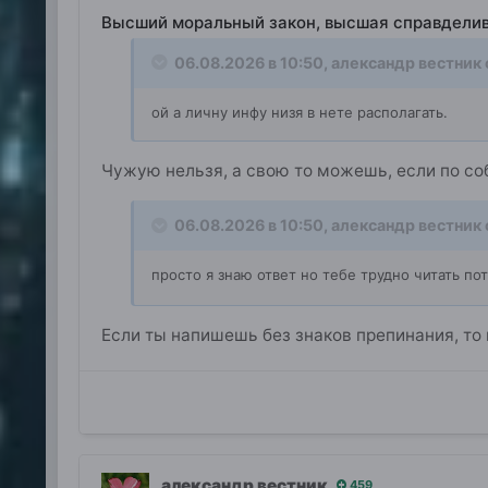
Высший моральный закон, высшая справдели
06.08.2026 в 10:50,
александр вестник
ой а личну инфу низя в нете располагать.
Чужую нельзя, а свою то можешь, если по с
06.08.2026 в 10:50,
александр вестник
просто я знаю ответ но тебе трудно читать п
Если ты напишешь без знаков препинания, то 
александр вестник
459