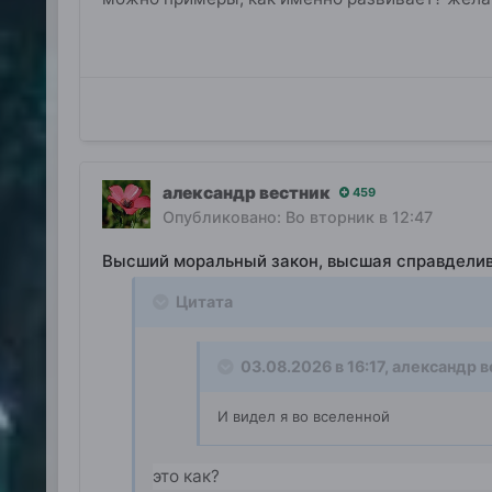
александр вестник
459
Опубликовано:
Во вторник в 12:47
Высший моральный закон, высшая справдели
Цитата
03.08.2026 в 16:17,
александр в
И видел я во вселенной
это как?