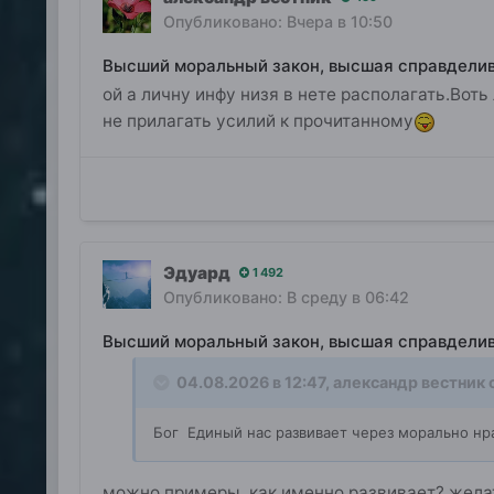
Опубликовано:
Вчера в 10:50
Высший моральный закон, высшая справдели
ой а личну инфу низя в нете располагать.Воть 
не прилагать усилий к прочитанному
Эдуард
1 492
Опубликовано:
В среду в 06:42
Высший моральный закон, высшая справдели
04.08.2026 в 12:47,
александр вестник
с
Бог Единый нас развивает через морально нр
можно примеры, как именно развивает? жела