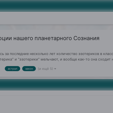
ции нашего планетарного Сознания
ь за последние несколько лет количество эзотериков в клас
терика" и "эзотерики" мельчают, и вообще как-то она сходит 
(и ещё 5)
астрал
закон