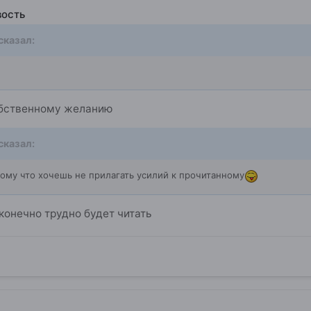
вость
сказал:
обственному желанию
сказал:
отому что хочешь не прилагать усилий к прочитанному
конечно трудно будет читать