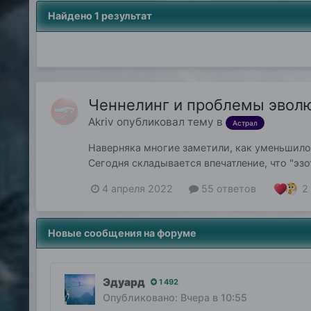
Найдено 1 результат
Ченнелинг и проблемы эволю
Akriv
опубликовал тему в
Астрал
Наверняка многие заметили, как уменьшилос
Сегодня складывается впечатление, что "эзо
знали эт...
2
4 апреля 2022
55 ответов
Новые сообщения на форуме
Эдуард
1 492
Опубликовано:
Вчера в 10:55