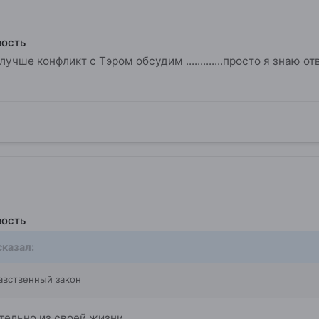
вость
лучше конфликт с Тэром обсудим .............просто я знаю 
вость
казал:
авственный закон
тельно из своей жизни