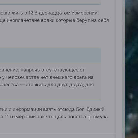
орошо жить в 12.В двенадцатом измерении
еще инопланетяне всяки которые берут на себя
равнение, напрочь отсутствующее от
то у человечества нет внешнего врага из
чества — это жить для друг друга, для
ргии и информации взять отсюда Бог Единый
в 11 измерении так что цель понятна формула