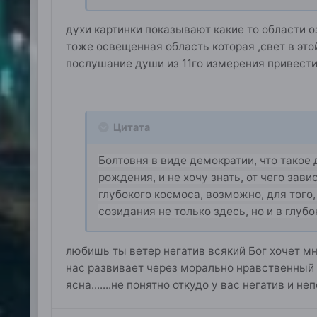
духи картинки показывают какие то области о
тоже освещенная область которая ,свет в это
послушание души из 11го измерения привести 
Цитата
Болтовня в виде демократии, что такое 
рождения, и не хочу знать, от чего зави
глубокого космоса, возможно, для того
созидания не только здесь, но и в глуб
любишь ты ветер негатив всякий Бог хочет м
нас развивает через морально нравственный з
ясна.......не понятно откудо у вас негатив и н