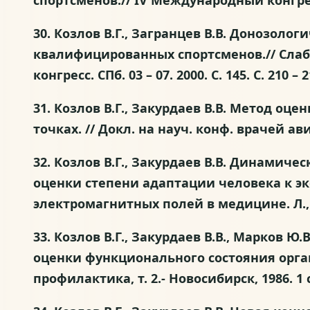
спортсменов.// IV Международный конгрес
30. Козлов В.Г., Загранцев В.В. Донозол
квалифицированных спортсменов.// Слаб
конгресс. СПб. 03 – 07. 2000. С. 145. С. 210 – 2
31. Козлов В.Г., Закурдаев В.В. Метод о
точках. // Докл. на науч. конф. врачей авиа
32. Козлов В.Г., Закурдаев В.В. Динами
оценки степени адаптации человека к э
электромагнитных полей в медицине. Л., 1
33. Козлов В.Г., Закурдаев В.В., Марко
оценки функционального состояния органи
профилактика, т. 2.- Новосибирск, 1986. 1 