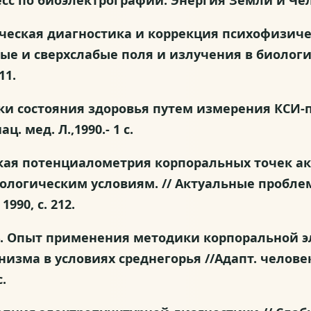
с по биоэлектрографии. Энергия Земли и Челове
огическая диагностика и коррекция психофизич
ые и сверхслабые поля и излучения в биолог
11.
ценки состояния здоровья путем измерения КС
ц. мед. Л.,1990.- 1 с.
ческая потенциалометрия корпоральных точек 
кологическим условиям. // Актуальные пробл
990, с. 212.
в Ю.В. Опыт применения методики корпоральной
зма в условиях среднегорья //Адапт. человека
с.