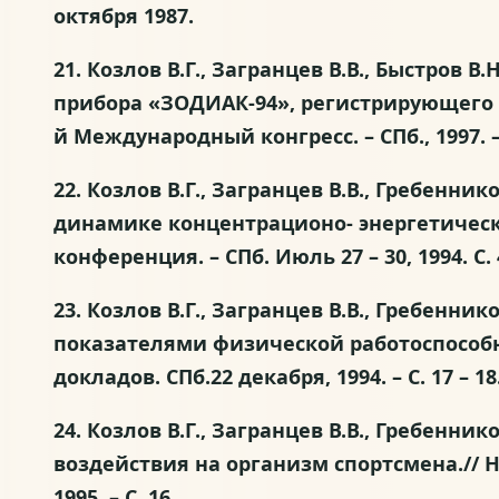
октября 1987.
21. Козлов В.Г., Загранцев В.В., Быстров
прибора «ЗОДИАК-94», регистрирующего с
й Международный конгресс. – СПб., 1997. – 
22. Козлов В.Г., Загранцев В.В., Гребен
динамике концентрационо- энергетичес
конференция. – СПб. Июль 27 – 30, 1994. С. 4
23. Козлов В.Г., Загранцев В.В., Гребен
показателями физической работоспособн
докладов. СПб.22 декабря, 1994. – С. 17 – 18
24. Козлов В.Г., Загранцев В.В., Гребен
воздействия на организм спортсмена.// 
1995. – С. 16.