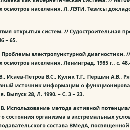
 человека как кибернетическая система. // Ав
 осмотров населения. Л. ЛЭТИ. Тезисы докла
йствия открытых систем. // Судостроительная 
6 – 65.
С.И. Проблемы электропунктурной диагностики.
смотров населения. Ленинград, 1985 г., с. 48,
В., Исаев-Петров В.С., Кулик Т.Г., Першин А.В., Р
ивный источник информации о функционирован
пуск 28, Л. 1990. – С. 3 – 23.
ев В.В. Использование метода активной потенц
о состояния организма в экстремальных усло
одавательского состава ВМедА, посвященной 7