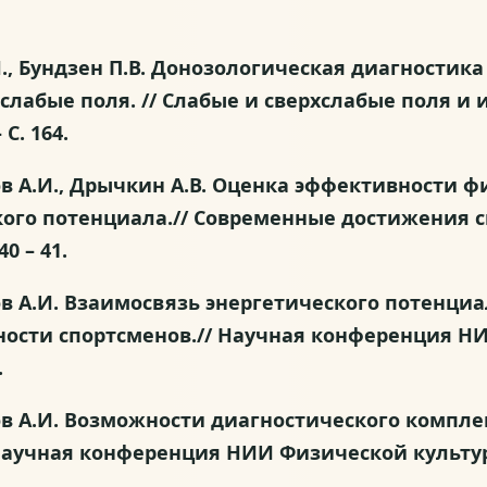
 В.Н., Бундзен П.В. Донозологическая диагности
лабые поля. // Слабые и сверхслабые поля и 
С. 164.
ников А.И., Дрычкин А.В. Оценка эффективности
кого потенциала.// Современные достижения 
0 – 41.
ников А.И. Взаимосвязь энергетического потенц
ости спортсменов.// Научная конференция Н
.
ников А.И. Возможности диагностического комп
Научная конференция НИИ Физической культуры