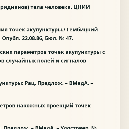
меридианов) тела человека. ЦНИИ
ления точек акупунктуры./ Гембицкий
; Опубл. 22.08.86, Бюл. № 47.
ческих параметров точек акупунктуры с
в случайных полей и сигналов
унктуры: Рац. Предлож. – ВМедА. –
аметров накожных проекций точек
. Предлож. – ВМедА. – Удостовер. №