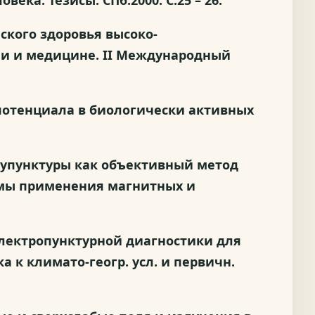
ка. Тезисы. СПб.2000. С.25 – 26.
еского здоровья высоко-
ии и медицине. II Международный
И-потенциала в биологически активных
акупунктуры как объективный метод
емы применения магнитных и
 электропунктурной диагностики для
 к климато-геогр. усл. и первичн.