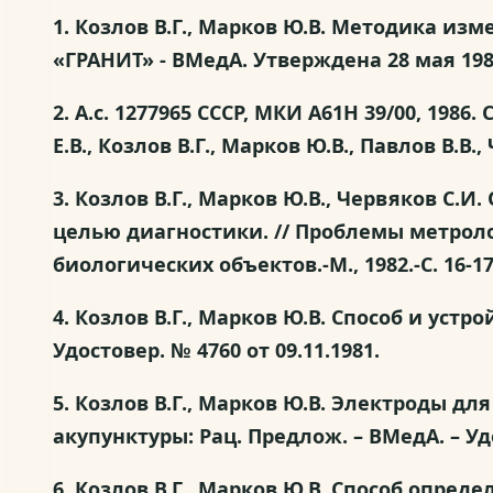
1. Козлов В.Г., Марков Ю.В. Методика и
«ГРАНИТ» - ВМедА. Утверждена 28 мая 198
2. А.с. 1277965 СССР, МКИ A61H 39/00, 19
Е.В., Козлов В.Г., Марков Ю.В., Павлов В.В.,
3. Козлов В.Г., Марков Ю.В., Червяков С
целью диагностики. // Проблемы метрол
биологических объектов.-М., 1982.-С. 16-17
4. Козлов В.Г., Марков Ю.В. Способ и ус
Удостовер. № 4760 от 09.11.1981.
5. Козлов В.Г., Марков Ю.В. Электроды 
акупунктуры: Рац. Предлож. – ВМедА. – Удо
6. Козлов В.Г., Марков Ю.В. Способ опре