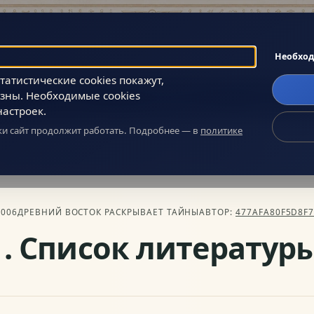
Поиск
Необхо
атистические cookies покажут,
зны. Необходимые cookies
Главное
Сообщество
О нас
настроек.
ики сайт продолжит работать. Подробнее — в
политике
Древний Восток раскрывает тайны
» 11. Список литературы
2006
ДРЕВНИЙ ВОСТОК РАСКРЫВАЕТ ТАЙНЫ
АВТОР:
477AFA80F5D8F
1. Список литератур