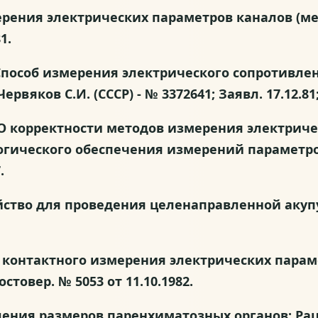
змерения электрических параметров каналов (
1.
86. Способ измерения электрического сопротив
 Червяков С.И. (СССР) - № 3372641; Заявл. 17.12.81
.И. О корректности методов измерения электри
огического обеспечения измерений параметро
.
тройство для проведения целенаправленной акуп
для контактного измерения электрических пар
стовер. № 5053 от 11.10.1982.
деления размеров паренхиматозных органов: Рац