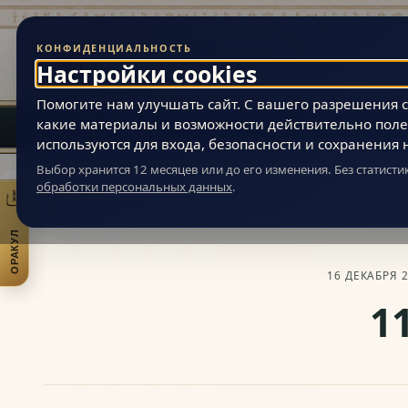
КОНФИДЕНЦИАЛЬНОСТЬ
Живая Эзотерика
Настройки cookies
МАГИЯ ВНУТРЕННЕЙ ВСЕЛЕННОЙ ЧЕЛОВЕКА
Помогите нам улучшать сайт. С вашего разрешения ст
какие материалы и возможности действительно поле
используются для входа, безопасности и сохранения 
Выбор хранится 12 месяцев или до его изменения. Без статист
обработки персональных данных
.
Живая Эзотерика
»
Статьи
»
Восток (йога, философия, религия, ..)
»
ОРАКУЛ
Открыть практики
16 ДЕКАБРЯ 
1