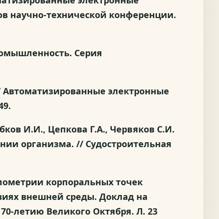
томатизированные электронные
дов научно-технической конференции.
промышленность. Серия
 // Автоматизированные электронные
49.
ябков И.И., Цепкова Г.А., Червяков С.И.
ии организма. // Судостроительная
иалометрии корпоральных точек
виях внешней среды. Доклад на
0-летию Великого Октября. Л. 23