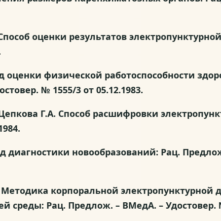
И. Способ оценки результатов электропунктурно
.
етод оценки физической работоспособности зд
стовер. № 1555/3 от 05.12.1983.
В., Цепкова Г.А. Способ расшифровки электропун
1984.
тод диагностики новообразований: Рац. Предлож.
А.С. Методика корпоральной электропунктурной
среды: Рац. Предлож. – ВМедА. – Удостовер. № 