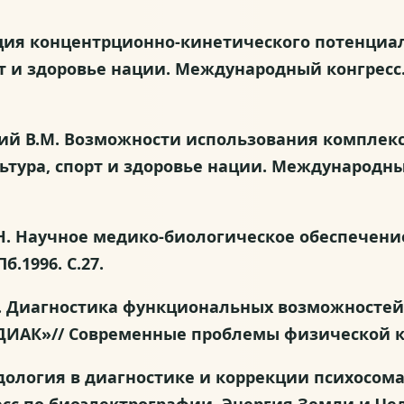
низация концентрционно-кинетического потенц
т и здоровье нации. Международный конгресс. 
инский В.М. Возможности использования компле
ьтура, спорт и здоровье нации. Международный
ов В.Н. Научное медико-биологическое обеспече
б.1996. С.27.
в В.Г. Диагностика функциональных возможнос
К»// Современные проблемы физической культу
етодология в диагностике и коррекции психосом