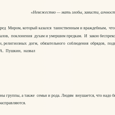
«Невежество — мать злобы, зависти, алчности
 перед Миром, который казался таинственным и враждебным, ч
туалов, поклонения духам и умершим предкам. И закон беспр
елигиозных догм, обязательного соблюдения обрядов, подве
А. Пушкин, назвал
оны группы, а также семьи и рода. Людям внушается, что надо бы
расправляются.