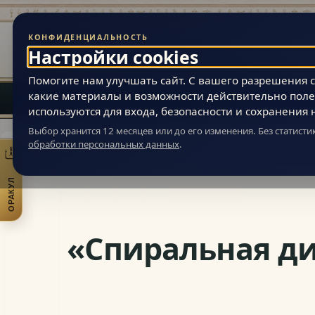
КОНФИДЕНЦИАЛЬНОСТЬ
Живая Эзотерика
Настройки cookies
МАГИЯ ВНУТРЕННЕЙ ВСЕЛЕННОЙ ЧЕЛОВЕКА
Помогите нам улучшать сайт. С вашего разрешения ст
какие материалы и возможности действительно поле
используются для входа, безопасности и сохранения 
Выбор хранится 12 месяцев или до его изменения. Без статист
обработки персональных данных
.
Живая Эзотерика
»
Статьи
»
Эзотерика и самопознание
»
Алхимия Ч
ОРАКУЛ
Открыть практики
«Спиральная ди