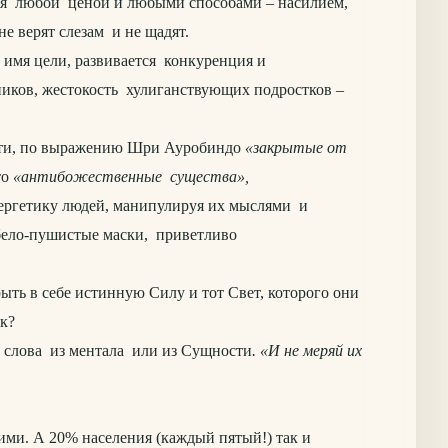
тся любой ценой и любыми способами – насилием,
е верят слезам и не щадят.
имя цели, развивается конкуренция и
ьников, жестокость хулиганствующих подростков –
ости, по выражению Шри Ауробиндо
«закрытые от
то
«антибожественные существа»,
энергетику людей, манипулируя их мыслями и
т бело-пушистые маски, приветливо
ть в себе истинную Силу и тот Свет, которого они
ак?
х слова из ментала или из Сущности
. «И не меряй их
ми. А 20% населения (каждый пятый!) так и