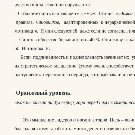
чувство вины, если они нарушаются.
Сознание опять направляется к «мы». Синие -
ведомые,
правила,
чиновников
, адаптированных к иерархической 
мотивация. И они следуют ей, даже если не согласны, или
Синих в обществе большинство - 40 %. Они живут в кал
об Истинном Я.
Если подчинённость и подневольность начинает их угн
их стратегическое мышление (этому очень способствует
наступления переломного периода, который заканчиваетс
Оранжевый уровень
.
«Как бы сильно ни дул ветер, гора перед ним не склонитс
Это мышление лидеров и организаторов. Цель – выигры
благодаря этому заработать много денег и позволить себ