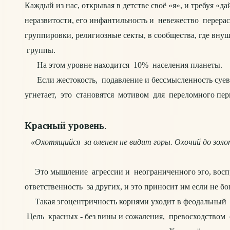
Каждый из нас, открывая в детстве своё «я», и требуя «д
неразвитости, его инфантильность и невежество перерас
группировки, религиозные секты, в сообщества, где вн
группы.
На этом уровне находится 10% населения планеты.
Если жестокость, подавление и бессмысленность суевер
угнетает, это становятся мотивом для переломного пер
Красный уровень
.
«Охотящийся за оленем не видит горы. Охочий до золо
Это мышление агрессии и неограниченного эго, воспри
ответственность за других, и это приносит им если не б
Такая эгоцентричность корнями уходит в феодальный с
Цель красных - без вины и сожаления, превосходством с