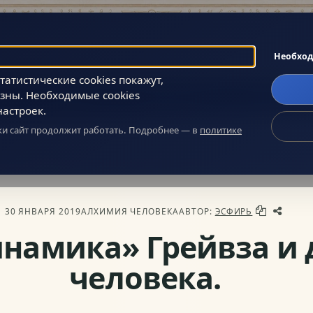
Поиск
Необхо
атистические cookies покажут,
зны. Необходимые cookies
Главное
Сообщество
О нас
настроек.
ики сайт продолжит работать. Подробнее — в
политике
еловека
» «Спиральная динамика» Грейвза и духовный Путь человека
30 ЯНВАРЯ 2019
АЛХИМИЯ ЧЕЛОВЕКА
АВТОР:
ЭСФИРЬ
намика» Грейвза и 
человека.