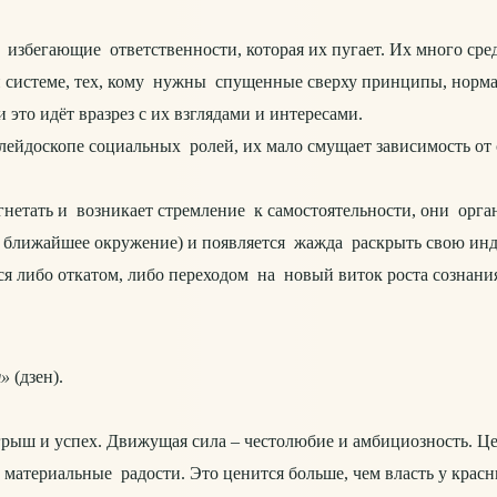
избегающие ответственности, которая их пугает. Их много ср
системе, тех, кому нужны спущенные сверху принципы, нормат
 это идёт вразрез с их взглядами и интересами.
ейдоскопе социальных ролей, их мало смущает зависимость от
етать и возникает стремление к самостоятельности, они орга
 ближайшее окружение) и появляется жажда раскрыть свою инд
я либо откатом, либо переходом на новый виток роста сознани
я»
(дзен).
ш и успех. Движущая сила – честолюбие и амбициозность. Це
е материальные радости. Это ценится больше, чем власть у крас