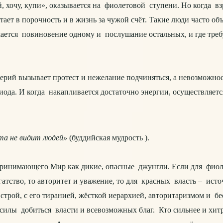
ай, хочу, купи», оказывается на фиолетовой ступени. Но когда в
тает в порочность и в жизнь за чужой счёт. Такие люди часто 
ушается повиновение одному и послушание остальных, и где тр
ий вызывает протест и нежелание подчиняться, а невозможнос
иода. И когда накапливается достаточно энергии, осуществляе
та не видит людей»
(буддийская мудрость ).
нимающего Мир как дикие, опасные джунгли. Если для фиолето
огатство, то авторитет и уважение, то для красных власть – ис
трой, с его тиранией, жёсткой иерархией, авторитаризмом и 
илы добиться власти и всевозможных благ. Кто сильнее и хитре