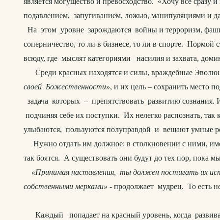
является могущество и превосходство. «Хочу всё сразу
подавлением, запугиванием, ложью, манипуляциями и дав
На этом уровне зарождаются войны и терроризм, фашиз
соперничество, то ли в бизнесе, то ли в спорте. Нормо
всюду, где мыслят категориями насилия и захвата, доми
Среди красных находятся и силы, враждебные Эволюци
своей Божественности»
, и их цель – сохранить место 
задача которых – препятствовать развитию сознания. И 
подчиняя себе их поступки. Их нелегко распознать, так 
улыбаются, пользуются полуправдой и вещают умные р
Нужно отдать им должное: в столкновении с ними, именн
так боятся. А существовать они будут до тех пор, пока
«Принимая наставления, ты должен постигать их ист
собственными мерками»
- продолжает мудрец. То есть не
Каждый попадает на красный уровень, когда развиваетс