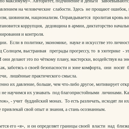
 и по максимуму». Авторитет, подчинение и деньги завоёвываю
лением на человеческие слабости. Здесь не прощают ошибок, н
м, шовинизм, национализм. Оправдывается пролитая кровь во 
й становится коррупция, дедовщина в армии, диктаторство начал
нирования и контроля.
и. Если в политике, экономике, науке и искусстве это личн
под Солнцем, выстраивая преграды прогрессу, то в эзотерике - э
они делают это по чёткому плану, мастерски, воздействуя на 
как, заботясь о своей безопасности и зоне комфорта, они нося
ечи, лишённые практического смысла.
о их давление, больше, чем что-либо другое, мотивирует откры
 мы не научимся их узнавать под благопристойными личинами. К
ок», -
учит буддийский монах. То есть различать, исходят ли и
 привлекай свой опыт и знания, а стань осознанным.
я его «я», и он определяет границы своей власти над близки