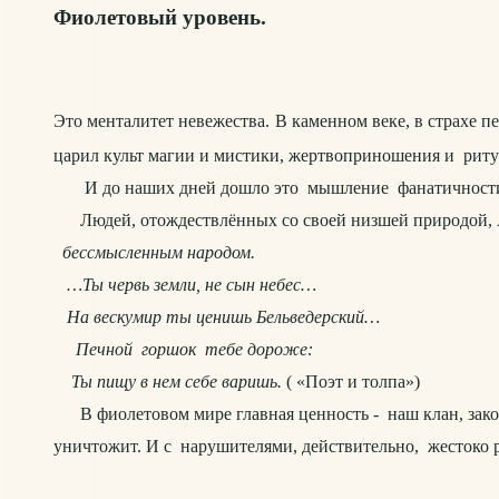
Фиолетовый уровень.
Это менталитет невежества.
В каменном веке, в страхе
царил культ магии и мистики, жертвоприношения и ри
И до наших дней дошло это мышление фанатичности, р
Людей, отождествлённых со своей низшей природой, 
бессмысленным народом.
…Ты червь земли, не сын небес…
На вес
кумир ты ценишь Бельведерский…
Печной горшок тебе дороже:
Ты пищу в нем себе варишь.
( «Поэт и толпа»)
В фиолетовом мире главная ценность - наш клан,
зак
уничтожит. И с нарушителями, действительно, жестоко 