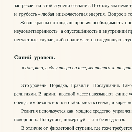
застревает на этой ступени сознания. Поэтому мы немин
и грубость – любая низкочастотная энергия. Вопрос в том
Жизнь красных отнюдь не простая: необходимость посто
неудовлетворённость, а опустошённость и внутренний п
несчастные случаи, либо поднимает на следующую сту
Синий уровень
.
«
Тот, кто, сидя у тигра на шее, хватается за тигри
Это уровень Порядка, Правил и Послушания. Такое мы
религиями. В армии красной массе навязывают синие ус
обещая им безопасность и стабильность сейчас, и карьер
Религия используется как мощное средство управлен
покорность. Поступись, пожертвуй – и тебе воздастся.
В отличие от фиолетовой ступени, где тоже требуется 