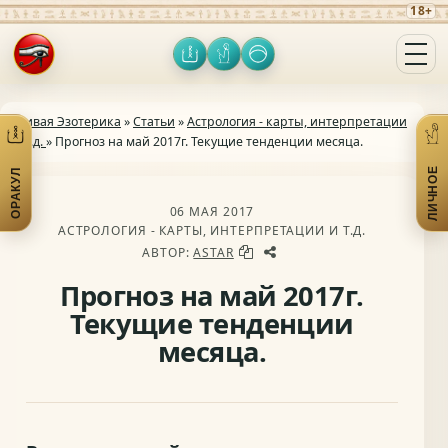
18+
Оракул
Личное
Включить тёмную тему
Открыть меню
Живая Эзотерика
»
Статьи
»
Астрология - карты, интерпретации
и т.д.
» Прогноз на май 2017г. Текущие тенденции месяца.
ЛИЧНОЕ
ОРАКУЛ
Открыть практики
От
06 МАЯ 2017
АСТРОЛОГИЯ - КАРТЫ, ИНТЕРПРЕТАЦИИ И Т.Д.
АВТОР:
ASTAR
Прогноз на май 2017г.
Текущие тенденции
месяца.