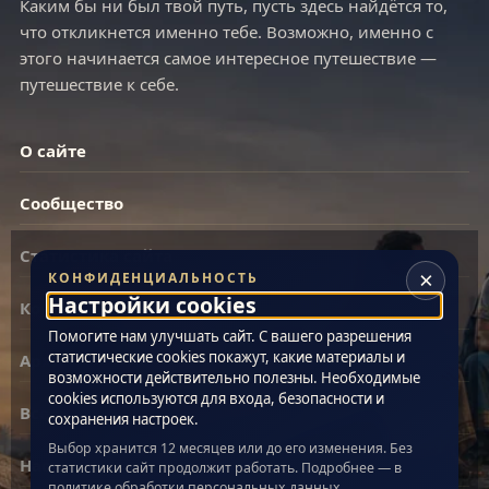
Каким бы ни был твой путь, пусть здесь найдётся то,
что откликнется именно тебе. Возможно, именно с
этого начинается самое интересное путешествие —
путешествие к себе.
О сайте
Сообщество
Статистика сайта
×
КОНФИДЕНЦИАЛЬНОСТЬ
Настройки cookies
Контакты
Помогите нам улучшать сайт. С вашего разрешения
статистические cookies покажут, какие материалы и
Архив материалов
возможности действительно полезны. Необходимые
cookies используются для входа, безопасности и
Все теги
сохранения настроек.
Выбор хранится 12 месяцев или до его изменения. Без
Настройки cookies
статистики сайт продолжит работать. Подробнее — в
политике обработки персональных данных
.