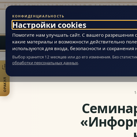
КОНФИДЕНЦИАЛЬНОСТЬ
Живая Эзотерика
Настройки cookies
МАГИЯ ВНУТРЕННЕЙ ВСЕЛЕННОЙ ЧЕЛОВЕКА
Помогите нам улучшать сайт. С вашего разрешения ст
какие материалы и возможности действительно поле
используются для входа, безопасности и сохранения 
Выбор хранится 12 месяцев или до его изменения. Без статист
обработки персональных данных
.
Живая Эзотерика
»
Новости
»
Анонсы пользователей
» Семинар по 
ОРАКУЛ
Открыть практики
1
Семинар
«Информ