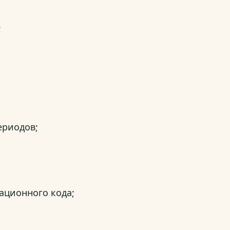
;
ериодов;
ационного кода;