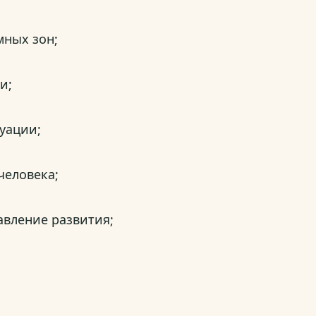
мных зон;
и;
уации;
человека;
авление развития;