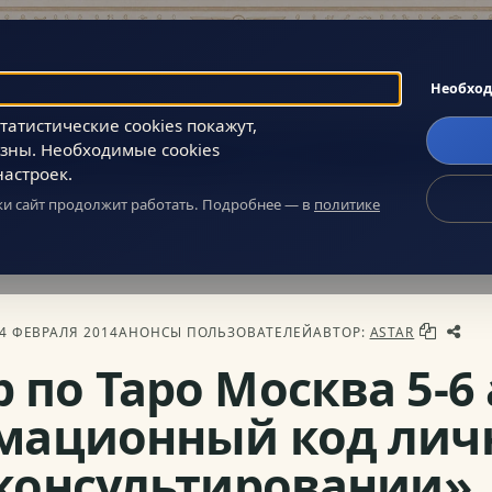
Поиск
Необхо
атистические cookies покажут,
зны. Необходимые cookies
Главное
Сообщество
О нас
настроек.
ики сайт продолжит работать. Подробнее — в
политике
Таро Москва 5-6 апреля «Информационный код личности в консульти
4 ФЕВРАЛЯ 2014
АНОНСЫ ПОЛЬЗОВАТЕЛЕЙ
АВТОР:
ASTAR
 по Таро Москва 5-6
ационный код личн
консультировании»