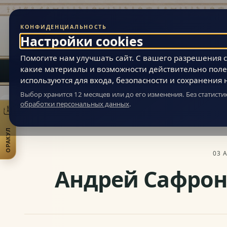
КОНФИДЕНЦИАЛЬНОСТЬ
Живая Эзотерика
Настройки cookies
МАГИЯ ВНУТРЕННЕЙ ВСЕЛЕННОЙ ЧЕЛОВЕКА
Помогите нам улучшать сайт. С вашего разрешения ст
какие материалы и возможности действительно поле
используются для входа, безопасности и сохранения 
Выбор хранится 12 месяцев или до его изменения. Без статист
обработки персональных данных
.
Живая Эзотерика
»
Статьи
»
Эзотерика и самопознание
»
Социальная
ОРАКУЛ
Открыть практики
03 
Андрей Сафроно