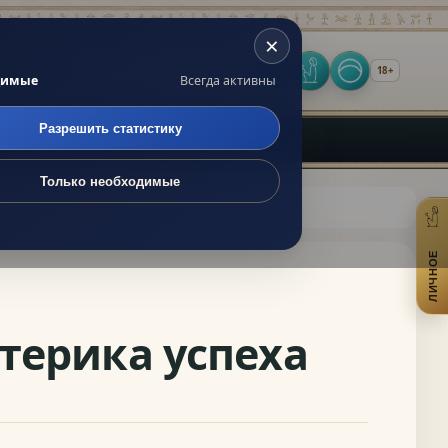
×
 по сайту
18+
Оракул
Личное
Включить т
димые
Всегда активны
Разрешить статистику
Только необходимые
ЛИЧНОЕ
От
терика успеха