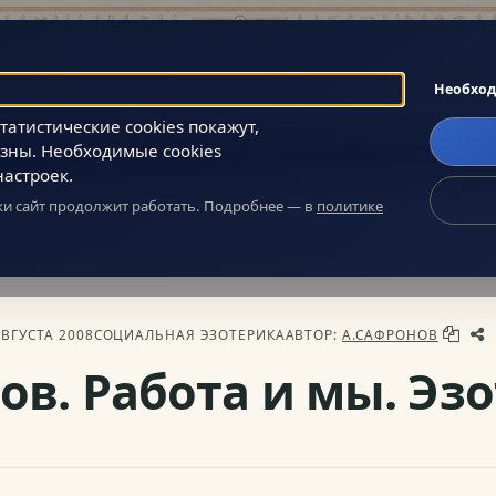
Поиск
Необхо
атистические cookies покажут,
зны. Необходимые cookies
Главное
Сообщество
О нас
настроек.
ики сайт продолжит работать. Подробнее — в
политике
 эзотерика
» Андрей Сафронов. Работа и мы. Эзотерика успеха
АВГУСТА 2008
СОЦИАЛЬНАЯ ЭЗОТЕРИКА
АВТОР:
А.САФРОНОВ
в. Работа и мы. Эзо