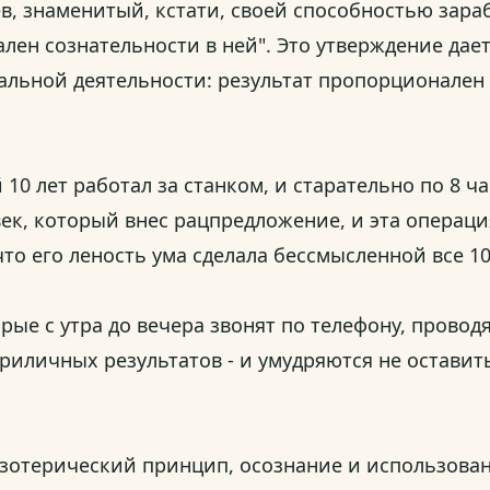
в, знаменитый, кстати, своей способностью зара
ален сознательности в ней". Это утверждение да
льной деятельности: результат пропорционален 
0 лет работал за станком, и старательно по 8 ча
век, который внес рацпредложение, и эта операци
то его леность ума сделала бессмысленной все 10
ые с утра до вечера звонят по телефону, проводя
риличных результатов - и умудряются не оставит
зотерический принцип, осознание и использова