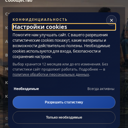
Сообщество
Статистика сайта
×
КОНФИДЕНЦИАЛЬНОСТЬ
Настройки cookies
Контакты
Помогите нам улучшать сайт. С вашего разрешения
статистические cookies покажут, какие материалы и
Архив материалов
возможности действительно полезны. Необходимые
cookies используются для входа, безопасности и
Все теги
сохранения настроек.
Выбор хранится 12 месяцев или до его изменения. Без
Настройки cookies
статистики сайт продолжит работать. Подробнее — в
политике обработки персональных данных
.
Конфиденциальность
Необходимые
Всегда активны
Карта сайта
Разрешить статистику
Только необходимые
© 2005–2026 «Живая Эзотерика». Материалы сайта носят
Поиск по сайту
информационный характер.