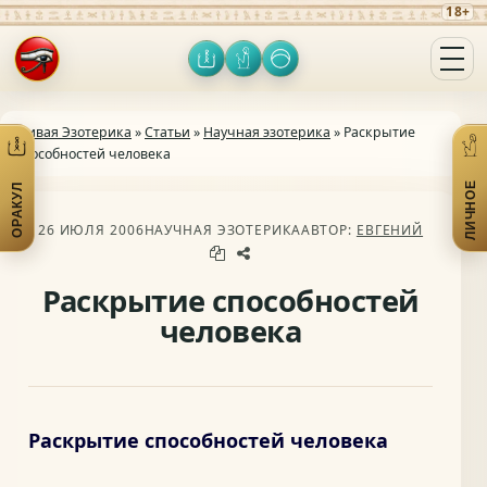
18+
Оракул
Личное
Включить тёмную тему
Открыть меню
Живая Эзотерика
»
Статьи
»
Научная эзотерика
» Раскрытие
способностей человека
ЛИЧНОЕ
ОРАКУЛ
Открыть практики
От
26 ИЮЛЯ 2006
НАУЧНАЯ ЭЗОТЕРИКА
АВТОР:
ЕВГЕНИЙ
Раскрытие способностей
человека
Раскрытие способностей человека