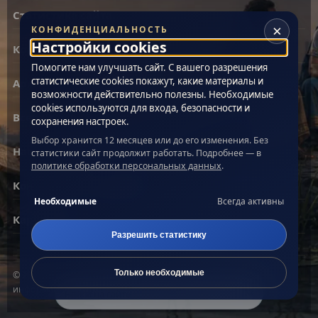
Статистика сайта
×
КОНФИДЕНЦИАЛЬНОСТЬ
Настройки cookies
Контакты
Помогите нам улучшать сайт. С вашего разрешения
статистические cookies покажут, какие материалы и
Архив материалов
возможности действительно полезны. Необходимые
cookies используются для входа, безопасности и
Все теги
сохранения настроек.
Выбор хранится 12 месяцев или до его изменения. Без
Настройки cookies
статистики сайт продолжит работать. Подробнее — в
политике обработки персональных данных
.
Конфиденциальность
Необходимые
Всегда активны
Карта сайта
Разрешить статистику
Только необходимые
© 2005–2026 «Живая Эзотерика». Материалы сайта носят
Поиск по сайту
информационный характер.