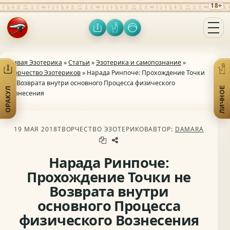
18+
Оракул
Личное
Включить тёмную тему
Открыть меню
Живая Эзотерика
»
Статьи
»
Эзотерика и самопознание
»
Творчество Эзотериков
» Нарада Ринпоче: Прохождение Точки
не Возврата внутри основного Процесса физического
ЛИЧНОЕ
ОРАКУЛ
Открыть практики
От
Вознесения
19 МАЯ 2018
ТВОРЧЕСТВО ЭЗОТЕРИКОВ
АВТОР:
DAMARA
Нарада Ринпоче:
Прохождение Точки не
Возврата внутри
основного Процесса
физического Вознесения