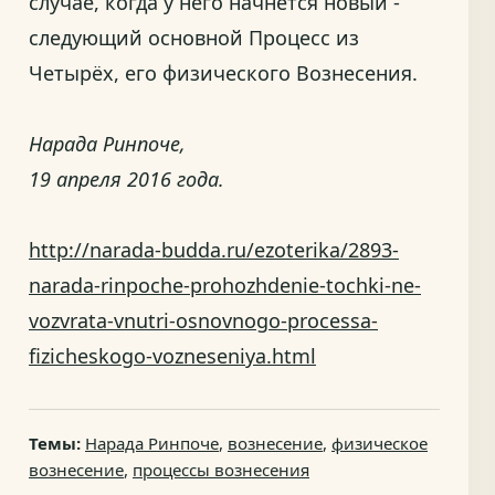
случае, когда у него начнётся новый -
следующий основной Процесс из
Четырёх, его физического Вознесения.
Нарада Ринпоче,
19 апреля 2016 года.
http://narada-budda.ru/ezoterika/2893-
narada-rinpoche-prohozhdenie-tochki-ne-
vozvrata-vnutri-osnovnogo-processa-
fizicheskogo-vozneseniya.html
Темы:
Нарада Ринпоче
,
вознесение
,
физическое
вознесение
,
процессы вознесения