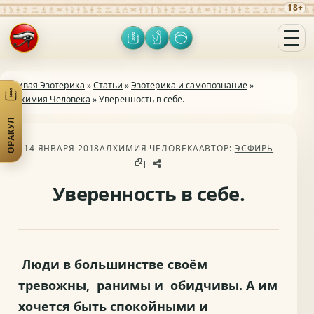
18+
Оракул
Личное
Включить тёмную тему
Открыть меню
Живая Эзотерика
»
Статьи
»
Эзотерика и самопознание
»
Алхимия Человека
» Уверенность в себе.
ОРАКУЛ
Открыть практики
14 ЯНВАРЯ 2018
АЛХИМИЯ ЧЕЛОВЕКА
АВТОР:
ЭСФИРЬ
Уверенность в себе.
Люди в большинстве своём
тревожны, ранимы и обидчивы. А им
хочется быть спокойными и