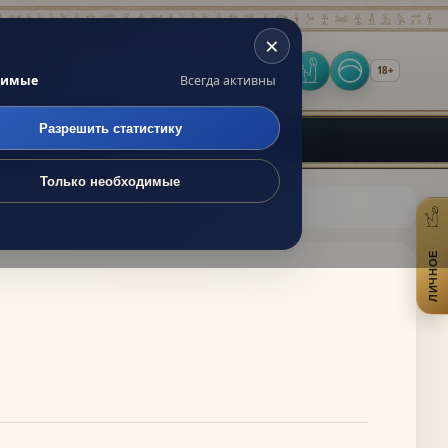
×
 по сайту
18+
Оракул
Личное
Включить т
димые
Всегда активны
Разрешить статистику
Только необходимые
ЛИЧНОЕ
От