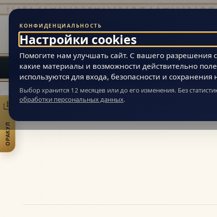
КОНФИДЕНЦИАЛЬНОСТЬ
Живая Эзотерика
Настройки cookies
МАГИЯ ВНУТРЕННЕЙ ВСЕЛЕННОЙ ЧЕЛОВЕКА
Помогите нам улучшать сайт. С вашего разрешения ст
какие материалы и возможности действительно поле
используются для входа, безопасности и сохранения 
Выбор хранится 12 месяцев или до его изменения. Без статист
обработки персональных данных
.
Живая Эзотерика
»
Статьи
»
Эзотерические направления, школы и 
ОРАКУЛ
Открыть практики