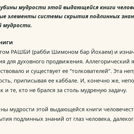
лубины мудрости этой выдающейся книги челов
элементы системы скрытия подлинных знаний 
й мудрости.
книги
стом РАШБИ (рабби Шимоном бар Йохаем) и изна
кция для духовного продвижения. Аллегорический 
ствовало и существует ее "толкователей". Эта н
сть, приписывая ее каббале. И, конечно же, неп
к и те, кто не брался за столь мудреную задачу.
бины мудрости этой выдающейся книги человечес
ия подлинных знаний от глаз человека, далекого 