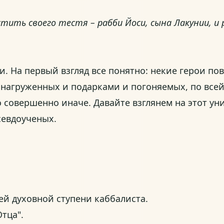
тить своего тестя – рабби Йоси, сына Лакунии, и р
и. На первый взгляд все понятно: некие герои по
а нагруженных и подарками и погоняемых, по все
о совершенно иначе. Давайте взглянем на этот ун
севдоученых.
й духовной ступени каббалиста.
тца".