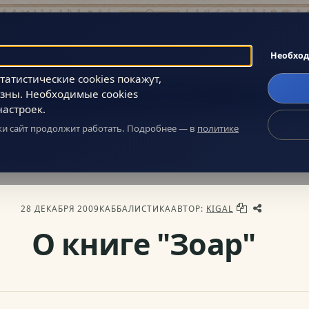
Поиск
Необхо
атистические cookies покажут,
зны. Необходимые cookies
Главное
Сообщество
О нас
настроек.
ики сайт продолжит работать. Подробнее — в
политике
организации
»
Каббалистика
» О книге "Зоар"
28 ДЕКАБРЯ 2009
КАББАЛИСТИКА
АВТОР:
KIGAL
О книге "Зоар"