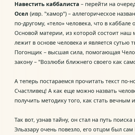
Навестить каббалиста
– перейти на очере
Осел
(ивр. "хамор") – аллегорическое назван
по-другому, «тело» человека, что в каббале
Основой материи, из которой состоит наш м
лежит в основе человека и является сутью 
Погонщик – высшая сила, помогающая Челове
закону – "Возлюби ближнего своего как сам
А теперь постараемся прочитать текст по-но
Счастливец! А как еще можно назвать челове
получить методику того, как стать вечным 
Так вот, узнав тайну, он стал на путь поис
Эльазару очень повезло, его отцом был сам