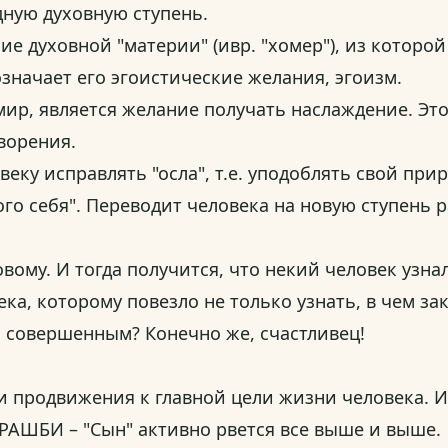
дную духовную ступень.
ие духовной "материи" (ивр. "хомер"), из которой 
 означает его эгоистические желания, эгоизм.
ир, является желание получать наслаждение. Это
творения.
ку исправлять "осла", т.е. уподоблять свой при
ого себя". Переводит человека на новую ступень 
вому. И тогда получится, что некий человек узнал
ка, которому повезло не только узнать, в чем за
и совершенным? Конечно же, счастливец!
ка и продвижения к главной цели жизни человека. 
 РАШБИ – "Сын" активно рвется все выше и выше.