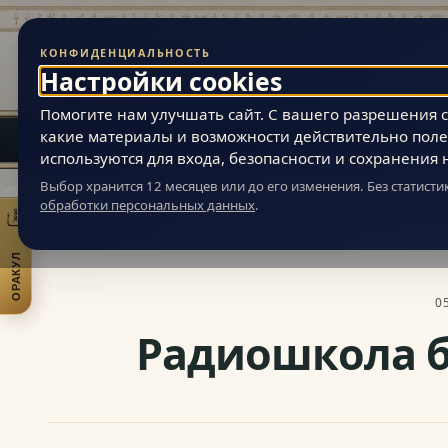
КОНФИДЕНЦИАЛЬНОСТЬ
Живая Эзотерика
Настройки cookies
МАГИЯ ВНУТРЕННЕЙ ВСЕЛЕННОЙ ЧЕЛОВЕКА
Помогите нам улучшать сайт. С вашего разрешения ст
какие материалы и возможности действительно поле
используются для входа, безопасности и сохранения 
Выбор хранится 12 месяцев или до его изменения. Без статист
обработки персональных данных
.
Живая Эзотерика
»
Новости
»
Анонсы пользователей
» Радиошкола 
ОРАКУЛ
Открыть практики
0
Радиошкола б