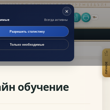
×
 по сайту
18+
Оракул
Личное
Включить т
димые
Всегда активны
Разрешить статистику
Только необходимые
ЛИЧНОЕ
От
айн обучение