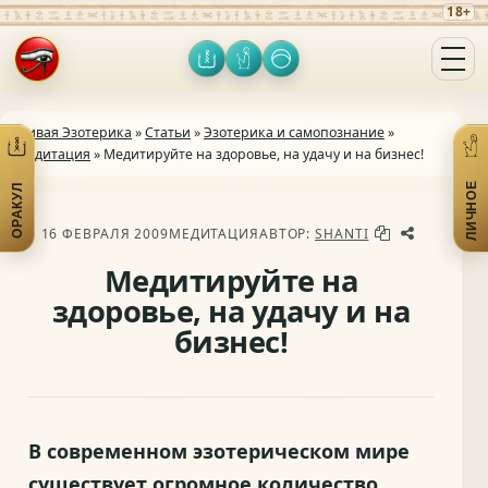
18+
Оракул
Личное
Включить тёмную тему
Открыть меню
Живая Эзотерика
»
Статьи
»
Эзотерика и самопознание
»
Медитация
» Медитируйте на здоровье, на удачу и на бизнес!
ЛИЧНОЕ
ОРАКУЛ
Открыть практики
От
16 ФЕВРАЛЯ 2009
МЕДИТАЦИЯ
АВТОР:
SHANTI
Медитируйте на
здоровье, на удачу и на
бизнес!
В современном эзотерическом мире
существует огромное количество