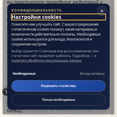
вы практикуете проведение медитаций и
×
курсов он-лайн. Есть ли разница между
КОНФИДЕНЦИАЛЬНОСТЬ
Настройки cookies
курсами «вживую» и через веб-камеру по
Помогите нам улучшать сайт. С вашего разрешения
интернету?
статистические cookies покажут, какие материалы и
возможности действительно полезны. Необходимые
cookies используются для входа, безопасности и
- На самом деле, разница совсем
сохранения настроек.
Выбор хранится 12 месяцев или до его изменения. Без
небольшая - только в том, что я не
статистики сайт продолжит работать. Подробнее — в
присутствую в это время физически в
политике обработки персональных данных
.
том месте, где сидит, например,
Необходимые
Всегда активны
определенная группа. Но воздействие
энергетическое происходит абсолютно
Разрешить статистику
A-
A+
Сброс
то же самое, темы проходятся те же
Только необходимые
самые, и поэтому я не думаю, что есть
Поиск по сайту
большая разница. И по результатам,