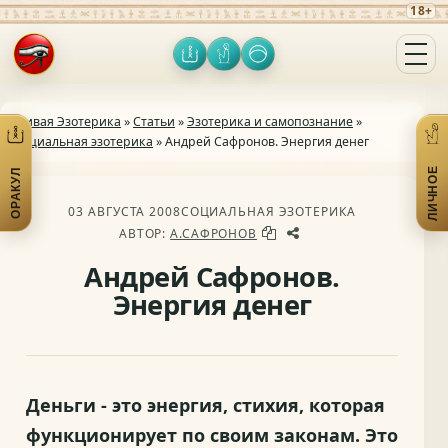
18+
Оракул
Личное
Включить тёмную тему
Открыть меню
Живая Эзотерика
»
Статьи
»
Эзотерика и самопознание
»
Социальная эзотерика
» Андрей Сафронов. Энергия денег
ЛИЧНОЕ
ОРАКУЛ
Открыть практики
От
03 АВГУСТА 2008
СОЦИАЛЬНАЯ ЭЗОТЕРИКА
АВТОР:
А.САФРОНОВ
Андрей Сафронов.
Энергия денег
Деньги - это энергия, стихия, которая
функционирует по своим законам. Это