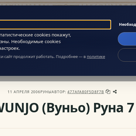
Поиск
Необхо
атистические cookies покажут,
зны. Необходимые cookies
Главное
Сообщество
О нас
настроек.
ики сайт продолжит работать. Подробнее — в
политике
ы познания себя и мира
»
Гадания: Таро, И-Зин, Руны и другое
»
Руны
11 АПРЕЛЯ 2006
РУНЫ
АВТОР:
477AFA80F5D8F7B
UNJO (Вуньо) Руна 7