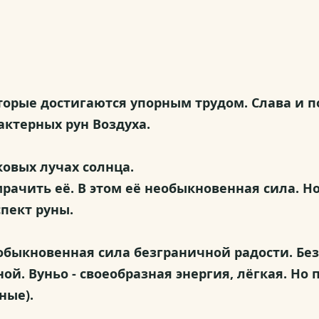
которые достигаются упорным трудом. Слава и 
актерных рун Воздуха.
ковых лучах солнца.
рачить её. В этом её необыкновенная сила. Но
спект руны.
еобыкновенная сила безграничной радости. Бе
ной. Вуньо - своеобразная энергия, лёгкая. Но
ные).