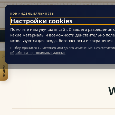
КОНФИДЕНЦИАЛЬНОСТЬ
Живая Эзотерика
Настройки cookies
МАГИЯ ВНУТРЕННЕЙ ВСЕЛЕННОЙ ЧЕЛОВЕКА
Помогите нам улучшать сайт. С вашего разрешения ст
какие материалы и возможности действительно поле
используются для входа, безопасности и сохранения 
Выбор хранится 12 месяцев или до его изменения. Без статист
обработки персональных данных
.
Живая Эзотерика
»
Статьи
»
Эзотерика и самопознание
»
Инструмент
ОРАКУЛ
Открыть практики
W