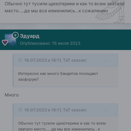
Ты вот пустишь к себе в квартиру бандита?
Обычно тут тусили щизотерики и как то всем хватало
Будешь терпеть токсичного сотрудника, который
место.....да мы все изменились...к сожалению
все дело разрушает?
Эдуард
Опубликовано:
16 июля 2023
16.07.2023 в 18:11,
ТаТ
сказал:
Интересно как много бандитов посещают
эзофорум?
Много
16.07.2023 в 18:11,
ТаТ
сказал:
Обычно тут тусили щизотерики и как то всем
хватало место.....да мы все изменились...к