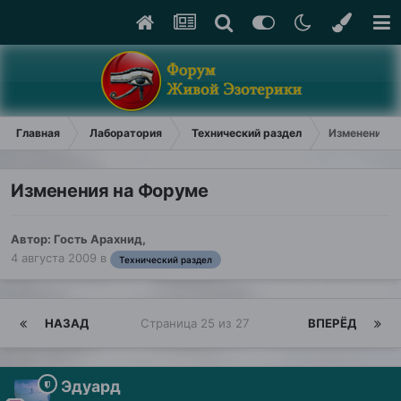
Главная
Лаборатория
Технический раздел
Изменения н
Изменения на Форуме
Автор: Гость Арахнид,
4 августа 2009
в
Технический раздел
НАЗАД
Страница 25 из 27
ВПЕРЁД
Эдуард