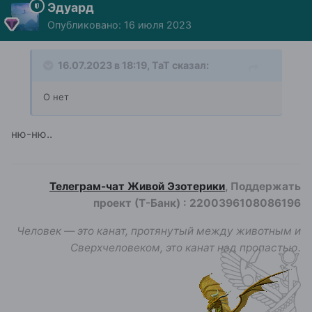
Эдуард
Опубликовано:
16 июля 2023
16.07.2023 в 18:19,
ТаТ
сказал:
О нет
ню-ню..
Телеграм-чат Живой Эзотерики
, Поддержать
проект (Т-Банк)
:
2200396108086196
Человек — это канат, протянутый между животным и
Сверхчеловеком, это канат над пропастью.