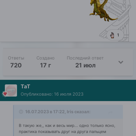
1
Ответы
Создано
Последний ответ
720
17 г
21 июл
ТаТ
Опубликовано:
16 июля 2023
16.07.2023 в 17:22,
Iris
сказал:
В такую же,, как и весь мир... одно только ясно,
практика показывать друг на друга пальцем