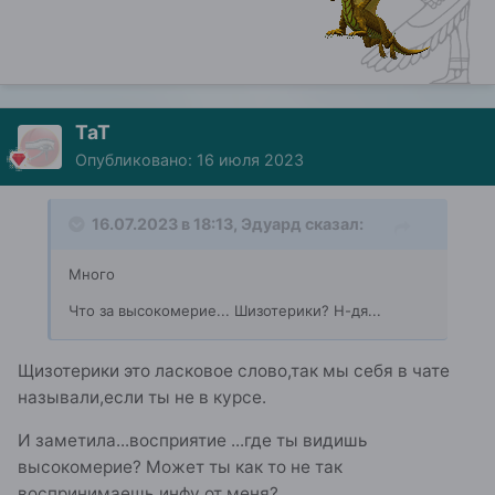
ТаТ
Опубликовано:
16 июля 2023
16.07.2023 в 18:13,
Эдуард
сказал:
Много
Что за высокомерие... Шизотерики? Н-дя...
Щизотерики это ласковое слово,так мы себя в чате
называли,если ты не в курсе.
И заметила...восприятие ...где ты видишь
высокомерие? Может ты как то не так
воспринимаешь инфу от меня?