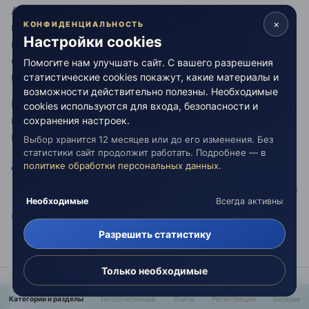
А если серьезно то это работа , трудная
×
КОНФИДЕНЦИАЛЬНОСТЬ
просветительская РАбота .как и везде бывают
Настройки cookies
времена сложнее или полегче - главное не
отчаиваться и не отпускать руки и побольше
Помогите нам улучшать сайт. С вашего разрешения
позитива)
статистические cookies покажут, какие материалы и
возможности действительно полезны. Необходимые
На физ плане помочь трудно - расстояния разделяют
cookies используются для входа, безопасности и
но попробовать можно, а вот на тонких всех бесов
сохранения настроек.
поразгоним
Выбор хранится 12 месяцев или до его изменения. Без
статистики сайт продолжит работать. Подробнее — в
Держись Эдуард , я прикрою
политике обработки персональных данных
.
Необходимые
Всегда активны
Свобода и Свет
Разрешить статистику
3
Только необходимые
птаха
Категории и разделы
Непрочитанные
Войти
Регистрация
Больше