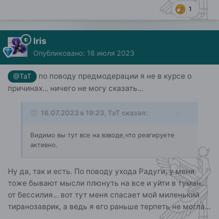
1
Iris
Опубликовано:
16 июля 2023
по поводу предмодерации я не в курсе о
@ТаТ
причинах... ничего не могу сказать...
16.07.2023 в 19:23,
ТаТ
сказал:
Видимо вы тут все на взводе,что реагируете
активно.
Ну да, так и есть. По поводу ухода Радуги, у меня
тоже бывают мысли плюнуть на все и уйти в туман...
от бессилия... вот тут меня спасает мой миленький
тиранозаврик, а ведь я его раньше терпеть не могла...