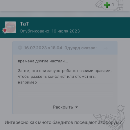
1
ТаТ
Опубликовано:
16 июля 2023
16.07.2023 в 18:04,
Эдуард
сказал:
времена другие настали...
Затем, что они злоупотребляют своими правами,
чтобы разжечь конфликт или отомстить,
например
Раскрыть
Я уже с 2005-го года одно и то же объясняю... И
всегда одни и те же претензии... Что-то
Интересно как много бандитов посещают эзофорум?
поднадоело...