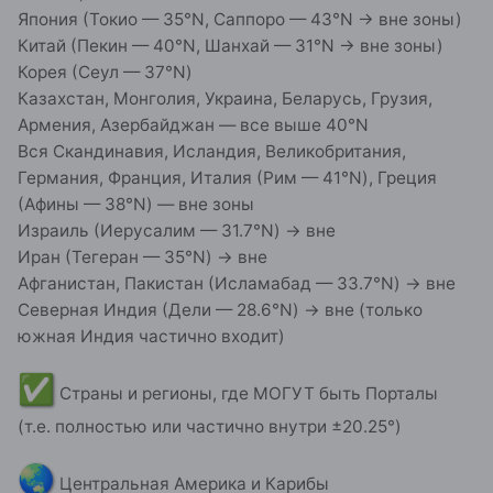
Япония (Токио — 35°N, Саппоро — 43°N → вне зоны)
Китай (Пекин — 40°N, Шанхай — 31°N → вне зоны)
Корея (Сеул — 37°N)
Казахстан, Монголия, Украина, Беларусь, Грузия,
Армения, Азербайджан — все выше 40°N
Вся Скандинавия, Исландия, Великобритания,
Германия, Франция, Италия (Рим — 41°N), Греция
(Афины — 38°N) — вне зоны
Израиль (Иерусалим — 31.7°N) → вне
Иран (Тегеран — 35°N) → вне
Афганистан, Пакистан (Исламабад — 33.7°N) → вне
Северная Индия (Дели — 28.6°N) → вне (только
южная Индия частично входит)
✅
Страны и регионы, где МОГУТ быть Порталы
(т.е. полностью или частично внутри ±20.25°)
🌏
Центральная Америка и Карибы