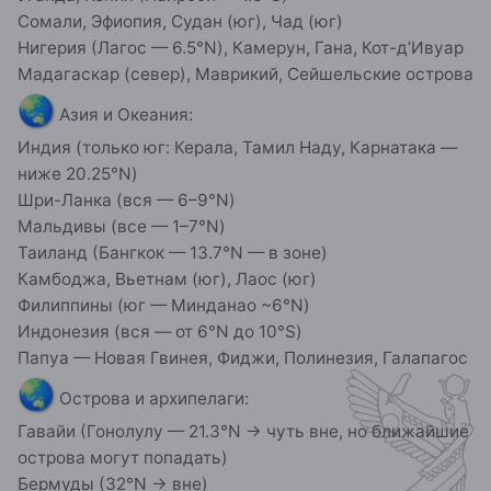
Сомали, Эфиопия, Судан (юг), Чад (юг)
Нигерия (Лагос — 6.5°N), Камерун, Гана, Кот-д’Ивуар
Мадагаскар (север), Маврикий, Сейшельские острова
🌏
Азия и Океания:
Индия (только юг: Керала, Тамил Наду, Карнатака —
ниже 20.25°N)
Шри-Ланка (вся — 6–9°N)
Мальдивы (все — 1–7°N)
Таиланд (Бангкок — 13.7°N — в зоне)
Камбоджа, Вьетнам (юг), Лаос (юг)
Филиппины (юг — Минданао ~6°N)
Индонезия (вся — от 6°N до 10°S)
Папуа — Новая Гвинея, Фиджи, Полинезия, Галапагос
🌏
Острова и архипелаги:
Гавайи (Гонолулу — 21.3°N → чуть вне, но ближайшие
острова могут попадать)
Бермуды (32°N → вне)