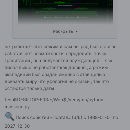
Раскрыть
не работает этот режим я сам бы рад был если он
работал! нет возможности определить точку
гравитации , она получается блуждающей , я ж
писал выше не работает как должно , а режим
экспедиции был создан именно с этой целью,
доказать миру что уфология не сказки , так что
остаются только даты
test@DESKTOP-F03:~/Web$./venv/bin/python
masscan.py
🔍
Поиск событий «Портал» (6/6) с 1989-01-01 по
2027-12-30
🌍
Широта: от -20.25° до 20.25° (шаг 5.0°)