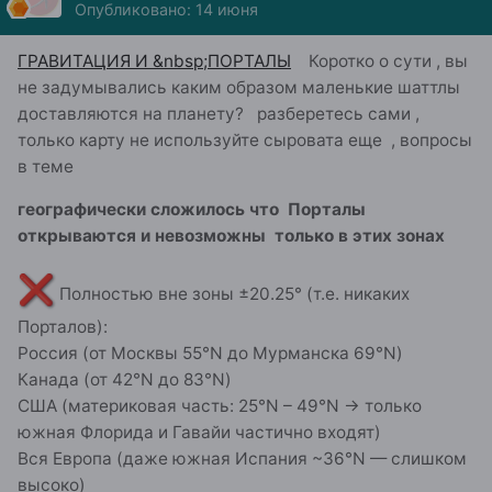
Опубликовано:
14 июня
ГРАВИТАЦИЯ И &nbsp;ПОРТАЛЫ
Коротко о сути , вы
не задумывались каким образом маленькие шаттлы
доставляются на планету? разберетесь сами ,
только карту не используйте сыровата еще , вопросы
в теме
географически сложилось что Порталы
открываются и невозможны только в этих зонах
❌
Полностью вне зоны ±20.25° (т.е. никаких
Порталов):
Россия (от Москвы 55°N до Мурманска 69°N)
Канада (от 42°N до 83°N)
США (материковая часть: 25°N – 49°N → только
южная Флорида и Гавайи частично входят)
Вся Европа (даже южная Испания ~36°N — слишком
высоко)