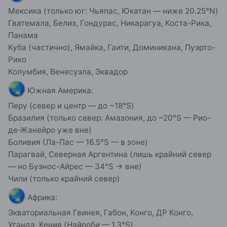
Мексика (только юг: Чьяпас, Юкатан — ниже 20.25°N)
Гватемала, Белиз, Гондурас, Никарагуа, Коста-Рика,
Панама
Куба (частично), Ямайка, Гаити, Доминикана, Пуэрто-
Рико
Колумбия, Венесуэла, Эквадор
🌏
Южная Америка:
Перу (север и центр — до ~18°S)
Бразилия (только север: Амазония, до ~20°S — Рио-
де-Жанейро уже вне)
Боливия (Ла-Пас — 16.5°S — в зоне)
Парагвай, Северная Аргентина (лишь крайний север
— но Буэнос-Айрес — 34°S → вне)
Чили (только крайний север)
🌏
Африка:
Экваториальная Гвинея, Габон, Конго, ДР Конго,
Уганда, Кения (Найроби — 1.3°S)