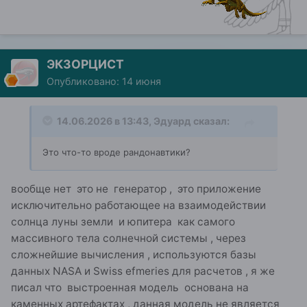
ЭКЗОРЦИСТ
Опубликовано:
14 июня
14.06.2026 в 13:43,
Эдуард
сказал:
Это что-то вроде рандонавтики?
вообще нет это не генератор , это приложение
исключительно работающее на взаимодействии
солнца луны земли и юпитера как самого
массивного тела солнечной системы , через
сложнейшие вычисления , используются базы
данных NASA и Swiss efmeries для расчетов , я же
писал что выстроенная модель основана на
каменных артефактах , данная модель не является
генератором случайных чисел так как результаты