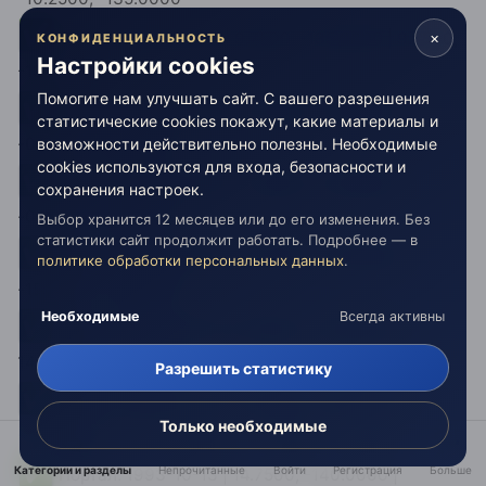
✅
Портал: 1993-08-16 | 9.7500, -135.0000 | 9.7500,
×
КОНФИДЕНЦИАЛЬНОСТЬ
-135.0000
Настройки cookies
✅
Портал: 1993-09-04 | -0.2500, -140.0000 |
Помогите нам улучшать сайт. С вашего разрешения
-0.2500, -140.0000
статистические cookies покажут, какие материалы и
возможности действительно полезны. Необходимые
✅
Портал: 1993-09-04 | -0.2500, -135.0000 |
cookies используются для входа, безопасности и
-0.2500, -135.0000
сохранения настроек.
✅
Выбор хранится 12 месяцев или до его изменения. Без
Портал: 1993-09-15 | -15.2500, -140.0000 |
статистики сайт продолжит работать. Подробнее — в
политике обработки персональных данных
.
-15.2500, -140.0000
✅
Портал: 1993-09-15 | 14.7500, -140.0000 |
Необходимые
Всегда активны
14.7500, -140.0000
✅
Разрешить статистику
Портал: 1993-10-13 | -15.2500, -140.0000 |
-15.2500, -140.0000
Только необходимые
✅
Портал: 1993-10-13 | 14.7500, -140.0000 |
Категории и разделы
Непрочитанные
Войти
Регистрация
Больше
14.7500, -140.0000