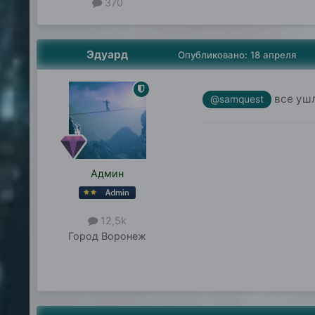
370
Эдуард
Опубликовано:
18 апреля
все ушл
@samquest
Админ
12,5k
Город
Воронеж