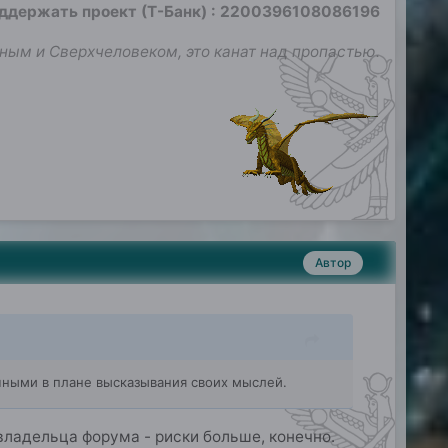
оддержать проект (Т-Банк)
:
2200396108086196
ным и Сверхчеловеком, это канат над пропастью.
Автор
чными в плане высказывания своих мыслей.
 владельца форума - риски больше, конечно.