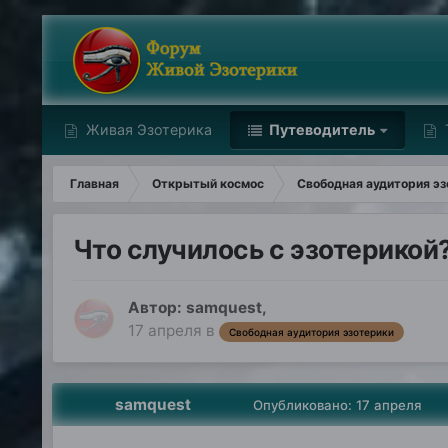
Живая Эзотерика
Путеводитель
Главная
Открытый космос
Свободная аудитория эз
Что случилось с эзотерикой
Автор:
samquest
,
17 апреля
в
Свободная аудитория эзотерики
samquest
Опубликовано:
17 апреля