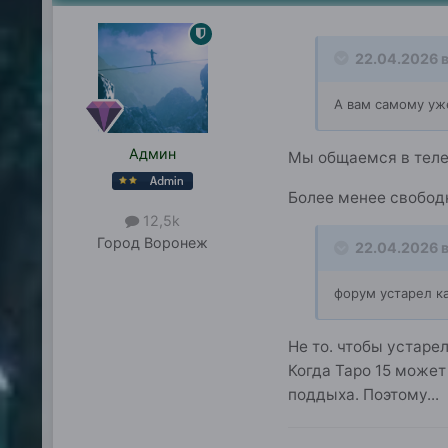
22.04.2026 в
А вам самому уж
Админ
Мы общаемся в теле
Более менее свободн
12,5k
Город
Воронеж
22.04.2026 в
форум устарел ка
Не то. чтобы устаре
Когда Таро 15 может
поддыха. Поэтому...