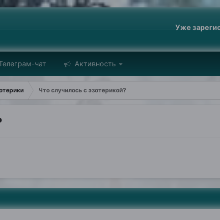
Уже зареги
Телеграм-чат
Активность
отерики
Что случилось с эзотерикой?
?