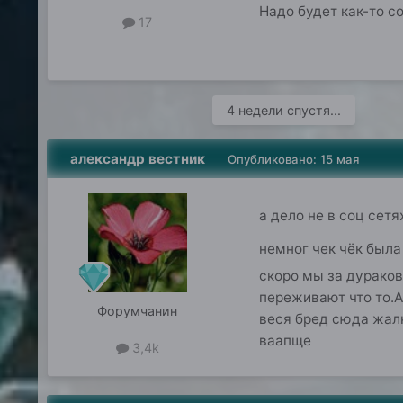
Надо будет как-то с
17
4 недели спустя...
александр вестник
Опубликовано:
15 мая
а дело не в соц сет
немног чек чёк была
скоро мы за дураков
переживают что то.А
Форумчанин
веся бред сюда жал
ваапще
3,4k