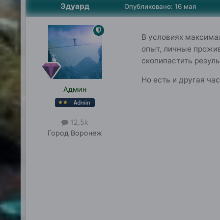
Эдуард
Опубликовано:
16 мая
В условиях максима
опыт, личные прожив
скопипастить резуль
Но есть и другая ча
Админ
12,5k
Город
Воронеж