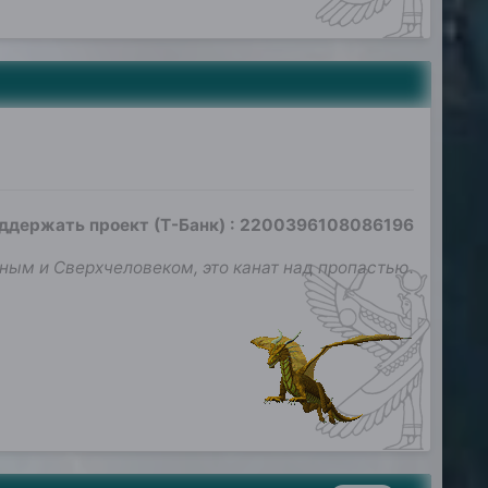
оддержать проект (Т-Банк)
:
2200396108086196
ным и Сверхчеловеком, это канат над пропастью.