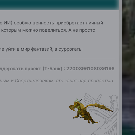
е ИИ) особую ценность приобретает личный
 которым можно поделиться. А не просто
е уйти в мир фантазий, в суррогаты
оддержать проект (Т-Банк)
:
2200396108086196
ным и Сверхчеловеком, это канат над пропастью.