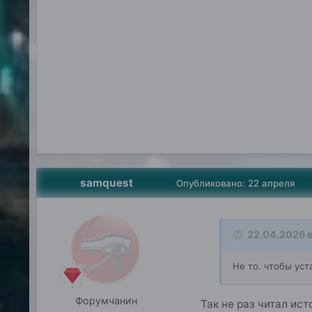
samquest
Опубликовано:
22 апреля
22.04.2026 в
Не то. чтобы ус
Форумчанин
Так не раз читал ис