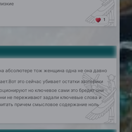
близкие
1
 ,на абсолютере тож женщина одна не она давно
ет.Вот это сейчас убивает остатки эзотерики
люционируют но ключевое сами это бредят они
 они не переживают задали ключевые слова и
 читать причем смысловое содержание ноль