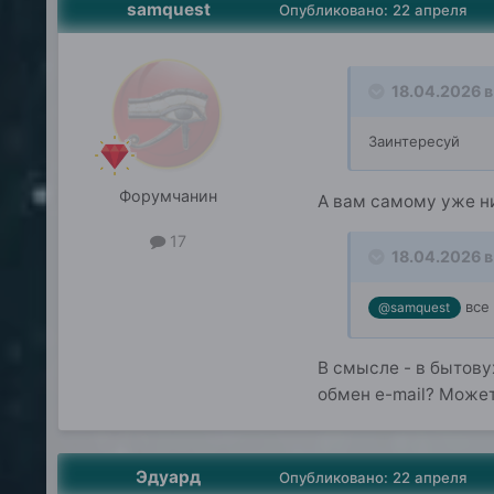
samquest
Опубликовано:
22 апреля
18.04.2026 в
Заинтересуй
Форумчанин
А вам самому уже н
17
18.04.2026 в
все 
@samquest
В смысле - в бытову
обмен e-mail? Может
Эдуард
Опубликовано:
22 апреля