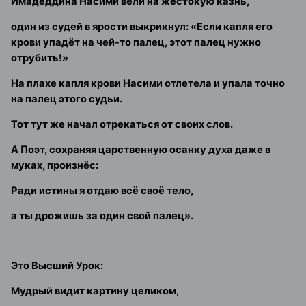
Имадеддина Насими вели на жестокую казнь,
один из судей в ярости выкрикнул: «Если капля его
крови упадёт на чей-то палец, этот палец нужно
отрубить!»
На плахе капля крови Насими отлетела и упала точно
на палец этого судьи.
Тот тут же начал отрекаться от своих слов.
А Поэт, сохраняя царственную осанку духа даже в
муках, произнёс:
Ради истины я отдаю всё своё тело,
а ты дрожишь за один свой палец».
Это Высший Урок:
Мудрый видит картину целиком,