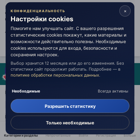
Знак на стекле.
×
КОНФИДЕНЦИАЛЬНОСТЬ
Сквозь формулу свет проходит —
Настройки cookies
мир узнаётся.
Помогите нам улучшать сайт. С вашего разрешения
Alın Ak.
статистические cookies покажут, какие материалы и
возможности действительно полезны. Необходимые
cookies используются для входа, безопасности и
сохранения настроек.
Выбор хранится 12 месяцев или до его изменения. Без
Гусейн Гурбанов
статистики сайт продолжит работать. Подробнее — в
политике обработки персональных данных
.
Опубликовано:
18 мая
Необходимые
Всегда активны
Гимн КаДже МеГ “Дистанции приличия”
Разрешить статистику
Приличный жизненный путь задан событиями, где
Только необходимые
блюли мы дистанции приличия.
Категории и разделы
Непрочитанные
Войти
Регистрация
Больше