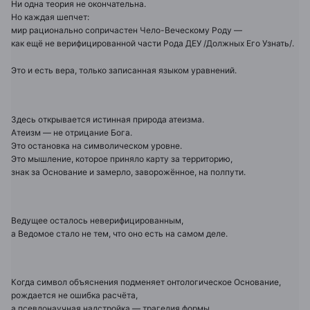
Ни одна теория не окончательна.
Но каждая шепчет:
мир рационально сопричастен Чело-Веческому Роду —
как ещё не верифицированной части Рода ДЕУ /Должных Его Узнать/.
Это и есть вера, только записанная языком уравнений.
Здесь открывается истинная природа атеизма.
Атеизм — не отрицание Бога.
Это остановка на символическом уровне.
Это мышление, которое приняло карту за территорию,
знак за Основание и замерло, заворожённое, на полпути.
Ведущее осталось неверифицированным,
а Ведомое стало не тем, что оно есть на самом деле.
Когда символ объяснения подменяет онтологическое Основание,
рождается не ошибка расчёта,
а псевдонаучная надстройка — трагедия формы.