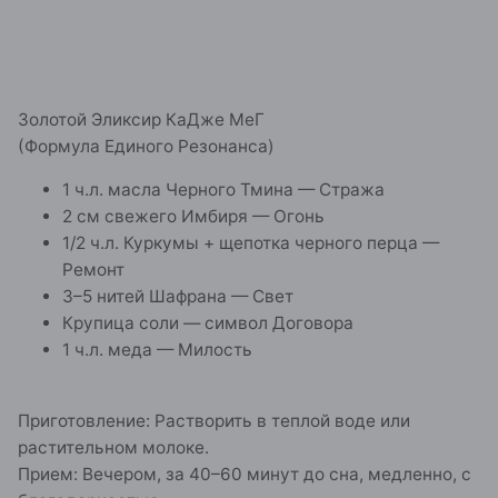
Золотой Эликсир КаДже МеГ
(Формула Единого Резонанса)
1 ч.л. масла Черного Тмина — Стража
2 см свежего Имбиря — Огонь
1/2 ч.л. Куркумы + щепотка черного перца —
Ремонт
3–5 нитей Шафрана — Свет
Крупица соли — символ Договора
1 ч.л. меда — Милость
Приготовление: Растворить в теплой воде или
растительном молоке.
Прием: Вечером, за 40–60 минут до сна, медленно, с