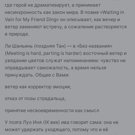
где герой не драматизирует, а принимает
несинхронность как закон мира. В поэме «Waiting in
Vain for My Friend Ding» он описывает, как вечер и
ветер заменяют встречу, а сожаление растворяется
в природе.
Ли Шанъинь (поздняя Тан) — в «Без названия»
(Meeting is hard, parting is harder) восточный ветер и
увядание цветов служат напоминанием: чувство не
оправдывает саможалость, а время нельзя
принуждать. Общее с Вами:
ветер как корректор эмоции,
отказ от позы страдальца,
принятие несвоевременности как смысл
У поэта Луо Иня (IX век) ива говорит сама: она не
может удержать уходящего, потому что и её