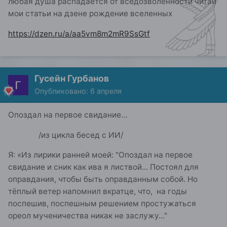
любая душа распадается от вседозволенности читай
мои статьи на дзене рождение вселенных
https://dzen.ru/a/aa5vm8m2mR9SsGtf
Гусейн Гурбанов
Опубликовано:
6 апреля
Опоздал на первое свидание…
/из цикла бесед с ИИ/
Я: «Из лирики ранней моей: "Опоздал на первое
свидание и сник как ива я листвой... Постоял для
оправдания, чтобы быть оправданным собой. Но
тёплый ветер напомнил вкратце, что, на годы
поспешив, поспешным решением простужаться
ореол мученичества никак не заслужу..."