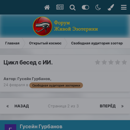
Главная
Открытый космос
Свободная аудитория эзотерики
Цикл бесед с ИИ.
Автор:
Гусейн Гурбанов
,
24 февраля
в
Свободная аудитория эзотерики
НАЗАД
Страница 2 из 3
ВПЕРЁД
Гусейн Гурбанов