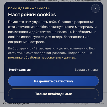
соответствует твоему тезису о беспредельном
— такой приём делает стих
пространстве
×
КОНФИДЕНЦИАЛЬНОСТЬ
оригинальным. Образ уникальный: не
Настройки cookies
обладатель истины, а её спутник,
Помогите нам улучшать сайт. С вашего разрешения
сопровождающий.
Слово «лишь»
статистические cookies покажут, какие материалы и
окончательно фиксирует смирение и принятие
возможности действительно полезны. Необходимые
Это редкая формулировка, которая
роли.
cookies используются для входа, безопасности и
отличает твой стих от привычных
сохранения настроек.
«искателей истины» или «носителей
Выбор хранится 12 месяцев или до его изменения. Без
статистики сайт продолжит работать. Подробнее — в
истины»..
политике обработки персональных данных
.
Структура отражает твои концепции:
Необходимые
Всегда активны
Парадокс
(возможность выхода
vs
невозможность
покинуть орбиту) разрешается через признание
Разрешить статистику
зависимости.
Беспредельное пространство
проявляется в том, что
Только необходимые
герой остаётся элементом завершённой системы, где
истина — центр.
Категории и разделы
Непрочитанные
Войти
Регистрация
Больше