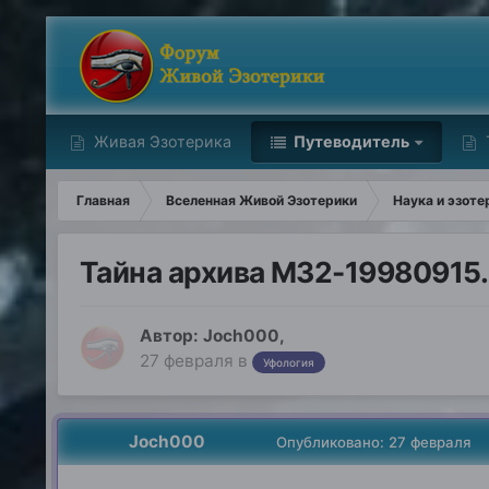
Живая Эзотерика
Путеводитель
Главная
Вселенная Живой Эзотерики
Наука и эзоте
Тайна архива M32-19980915.
Автор:
Joch000
,
27 февраля
в
Уфология
Joch000
Опубликовано:
27 февраля