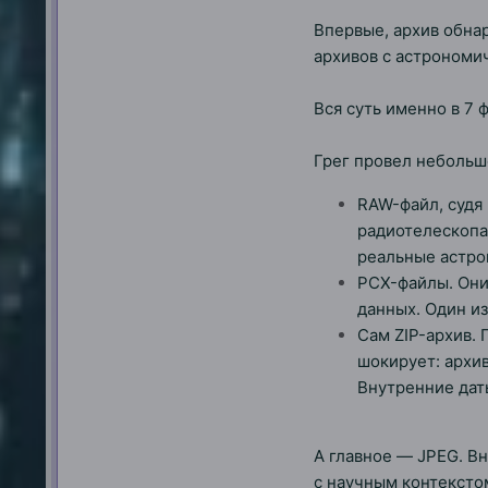
Впервые, архив обна
архивов с астрономи
Вся суть именно в 7 ф
Грег провел небольш
RAW-файл, судя 
радиотелескопа,
реальные астро
PCX-файлы. Они 
данных. Один из
Сам ZIP-архив.
шокирует: архив
Внутренние даты
А главное — JPEG. Вн
с научным контексто