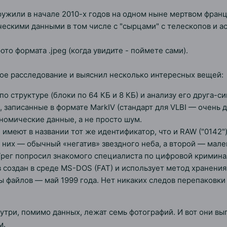
ружили в начале 2010-х годов на одном ныне мертвом фран
ческими данными в том числе с "сырцами" с телескопов и а
ото формата .jpeg (когда увидите - поймете сами).
ое расследование и выяснил несколько интересных вещей:
по структуре (блоки по 64 КБ и 8 КБ) и анализу его друга-
 записанные в формате MarkIV (стандарт для VLBI — очень 
номические данные, а не просто шум.
имеют в названии тот же идентификатор, что и RAW ("0142")
 них — обычный «негатив» звездного неба, а второй — мале
 Грег попросил знакомого специалиста по цифровой кримина
 создан в среде MS-DOS (FAT) и использует метод хранения "
 файлов — май 1999 года. Нет никаких следов перепаковки 
утри, помимо данных, лежат семь фотографий. И вот они вы
м.