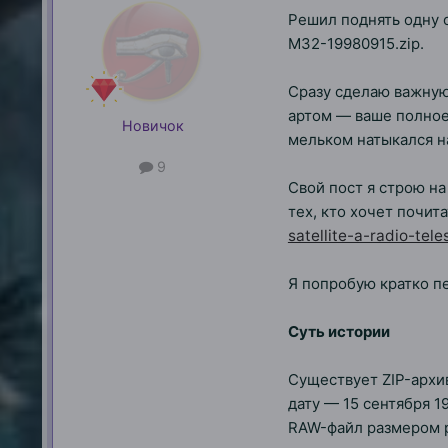
Решил поднять одну 
M32-19980915.zip.
Сразу сделаю важную 
артом — ваше полное 
Новичок
мельком натыкался на
9
Свой пост я строю на
тех, кто хочет почит
satellite-a-radio-te
Я попробую кратко пе
Суть истории
Существует ZIP-архи
дату — 15 сентября 1
RAW-файл размером р