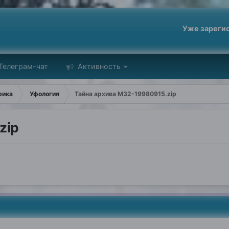
Уже зареги
Телеграм-чат
Активность
рика
Уфология
Тайна архива M32-19980915.zip
zip