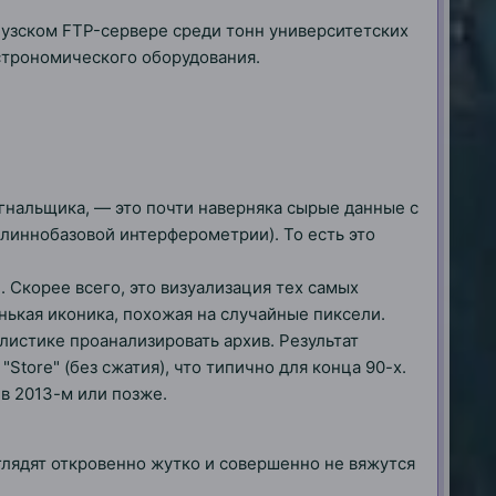
цузском FTP-сервере среди тонн университетских
строномического оборудования.
сигнальщика, — это почти наверняка сырые данные с
длиннобазовой интерферометрии). То есть это
. Скорее всего, это визуализация тех самых
нькая иконика, похожая на случайные пиксели.
листике проанализировать архив. Результат
Store" (без сжатия), что типично для конца 90-х.
в 2013-м или позже.
глядят откровенно жутко и совершенно не вяжутся