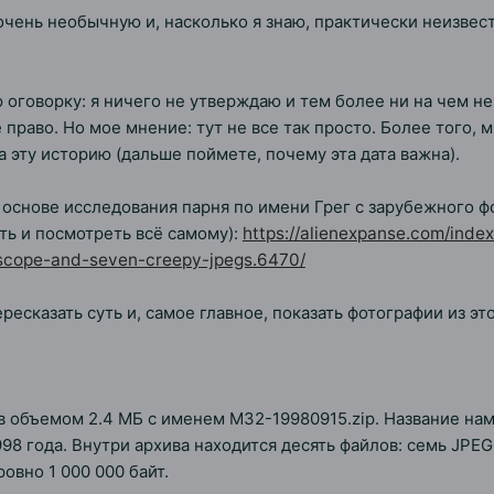
очень необычную и, насколько я знаю, практически неизвес
оговорку: я ничего не утверждаю и тем более ни на чем не
право. Но мое мнение: тут не все так просто. Более того, м
 эту историю (дальше поймете, почему эта дата важна).
 основе исследования парня по имени Грег с зарубежного фо
ать и посмотреть всё самому):
https://alienexpanse.com/in
lescope-and-seven-creepy-jpegs.6470/
ресказать суть и, самое главное, показать фотографии из это
в объемом 2.4 МБ с именем M32-19980915.zip. Название нам
998 года. Внутри архива находится десять файлов: семь JPE
овно 1 000 000 байт.