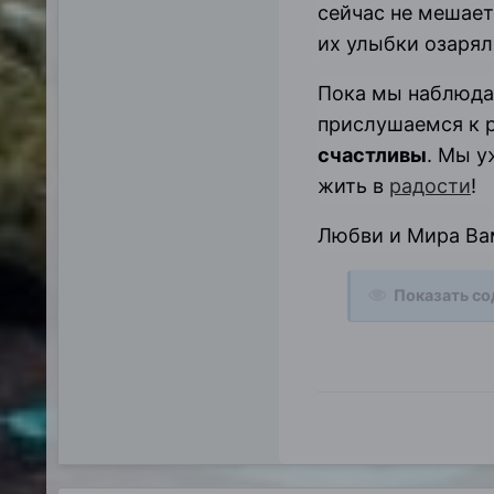
сейчас не мешае
их улыбки озарял
Пока мы наблюдае
прислушаемся к р
счастливы
. Мы у
жить в
радости
!
Любви и Мира Вам
Показать с