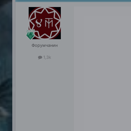
Форумчанин
1,3k