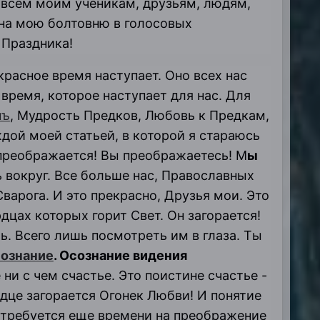
 всем моим ученикам, друзьям, людям,
 на мою болтовню в голосовых
 Праздника!
красное время наступает. Оно всех нас
время, которое наступает для нас. Для
мъ
, Мудрость Предков, Любовь к Предкам,
ждой моей статьей, в которой я стараюсь
 преображается! Вы преображаетесь! М
ы
 вокруг. Все больше нас, Православных
варога. И это прекрасно, Друзья мои. Это
дцах которых горит Свет. Он загорается!
ь. Всего лишь посмотреть им в глаза. Ты
ознание
. Осознание видения
ни с чем счастье. Это поистине счастье -
дце загорается Огонек Любви! И понятие
потребуется еще времени на преображение