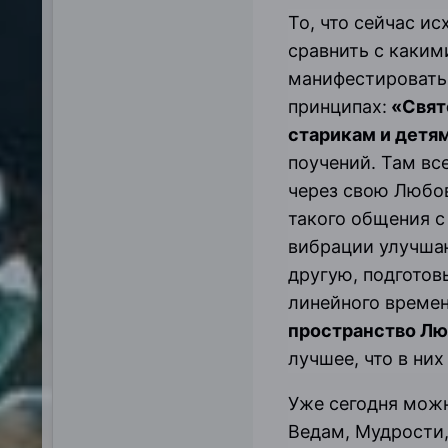
То, что сейчас ис
сравнить с каким
манифестировать 
принципах:
«Свято
старикам и детям
поучений. Там вс
через свою Любов
такого общения с
вибрации улучшаю
другую, подготов
линейного времен
пространство Лю
лучшее, что в них
Уже сегодня мож
Ведам, Мудрости