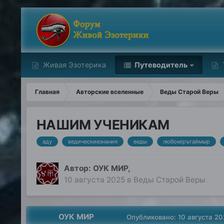
Живая Эзотерика
Путеводитель
Главная
Авторские вселенные
Веды Старой Веры
НАШИМ УЧЕНИКАМ
аду
ведическиезнания
веды
любомiрътаймыр
Автор:
ОУК МИР
,
10 августа 2025
в
Веды Старой Веры
ОУК МИР
Опубликовано:
10 августа 20