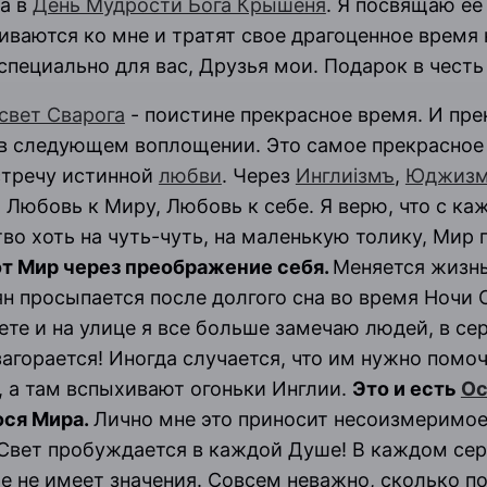
на в
День Мудрости Бога Крышеня
. Я посвящаю её
ваются ко мне и тратят свое драгоценное время
специально для вас, Друзья мои. Подарок в честь
свет Сварога
- поистине прекрасное время. И пре
 в следующем воплощении. Это самое прекрасное 
встречу истинной
любви
. Через
Инглиiзмъ
,
Юджиз
 Любовь к Миру, Любовь к себе. Я верю, что с ка
во хоть на чуть-чуть, на маленькую толику, Мир
т Мир через преображение себя.
Меняется жизнь
н просыпается после долгого сна во время Ночи С
ете и на улице я все больше замечаю людей, в сер
агорается! Иногда случается, что им нужно помоч
, а там вспыхивают огоньки Инглии.
Это и есть
Ос
ся Мира.
Лично мне это приносит несоизмеримое 
 Свет пробуждается в каждой Душе! В каждом сер
е не имеет значения. Совсем неважно, сколько 