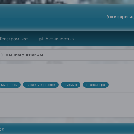
Уже зареги
Телеграм-чат
Активность
НАШИМ УЧЕНИКАМ
мудрость
наследиепредков
оукмир
стараявера
25