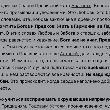
ходит из Сварги Пречистой - это
Благость
. Благос
и-то призывами и уверениями. Это Любовь. Это 
словами. Эта Любовь заключена в древних посло
 чтить Богов и Предков! Жить в Гармонии и в Л
».
В этих словах Любовь и Забота о старших, заб
егда равенство и уважение.
Боги нас не учат. Пред
ь. Они несут настолько высокие частоты, что по
 ними на
Праздниках
возле
Алтарей
, да и каждое
тся. И вместо того, чтобы ждать какого-то щелч
ьтесь к нему. И лучшая подготовка -
это пребыва
и. В нем растворяются все крайности.
Не надо жд
бви
. Это происходит, когда сердце наполнено до
 есть.
но
учиться воспринимать окружающее напряму
, Традициям,
Родовым Устоям
, проникновению, ч