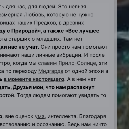
ть для нас, для людей. Это нельзя
безмерная Любовь, которую не нужно
вицах наших Предков, в древних
аду с Природой», а также «Все лучшее
ота старших о младших. Там нет
ки нас не учат.
Они просто нам помогают
днимают наши личные вибрации. И после
 утро, когда мы
славим Ярило-Солнце
, эти
ка по переходу
Мидгарда
от одной эпохи в
ть
в моменте настоящего
. А в нем нет
ать, Друзья мои, что нам распахнут
бротой. Тогда людям помогают увидеть то
ю
, вне оценок
ума
, интеллекта. Благодаря
увствованию и осознанию. Ведь нам ничто