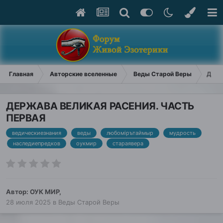
Главная
Авторские вселенные
Веды Старой Веры
ДЕРЖ
ДЕРЖАВА ВЕЛИКАЯ РАСЕНИЯ. ЧАСТЬ
ПЕРВАЯ
ведическиезнания
веды
любомiрътаймыр
мудрость
наследиепредков
оукмир
стараявера
Автор:
ОУК МИР
,
28 июля 2025
в
Веды Старой Веры