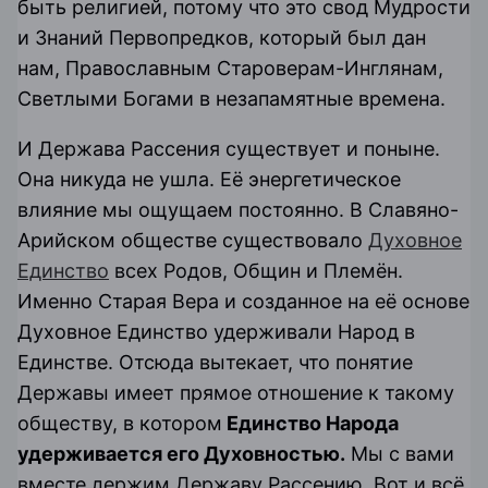
быть религией, потому что это свод Мудрости
и Знаний Первопредков, который был дан
нам, Православным Староверам-Инглянам,
Светлыми Богами в незапамятные времена.
И Держава Рассения существует и поныне.
Она никуда не ушла. Её энергетическое
влияние мы ощущаем постоянно. В Славяно-
Арийском обществе существовало
Духовное
Единство
всех Родов, Общин и Племён.
Именно Старая Вера и созданное на её основе
Духовное Единство удерживали Народ в
Единстве. Отсюда вытекает, что понятие
Державы имеет прямое отношение к такому
обществу, в котором
Единство Народа
удерживается его Духовностью.
Мы с вами
вместе держим Державу Рассению. Вот и всё.