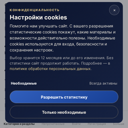
соответственно, были сильными. Даже
×
КОНФИДЕНЦИАЛЬНОСТЬ
сейчас человек, который является
Настройки cookies
Инглянином и знаком с мировоззрением
Помогите нам улучшать сайт. С вашего разрешения
Инглян, действует таким образом, что
статистические cookies покажут, какие материалы и
остаётся независимым от любой
возможности действительно полезны. Необходимые
деятельности.
Он черпает удовлетворение
cookies используются для входа, безопасности и
сохранения настроек.
изнутри
, а не в отождествлениях себя с чем-
Выбор хранится 12 месяцев или до его изменения. Без
то. Следовательно, любой человек может
статистики сайт продолжит работать. Подробнее — в
достичь умиротворения.
политике обработки персональных данных
.
У наших Предков были те же самые
Необходимые
Всегда активны
проблемы, что и у нас: проблемы
личностного, внутреннего и внешнего роста.
Разрешить статистику
Всё зависело от того, какая полярность
Только необходимые
преобладала в обществе – отрицательная или
положительная. Если говорить о качествах
Категории и разделы
Непрочитанные
Войти
Регистрация
Больше