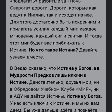
«подлатать» разбитые за «
Ночь
Сварога
» дороги. Дороги, которые как
ведут к Инглии, так и исходят из неё.
Для этого достаточно быть искренним и
прилагать усилия
каждый миг, каждое
мгновение, каждый сиг и сантик
. И тогда
этот миг будет вас приближать к
Истине.
Но что такое
Истина
?
Давайте
узнаем вместе.
В Ведах сказано, что
Истина у Богов, а в
Мудрости Предков лишь ключи к
Истине
. Действительно, друзья мои, ни
в
Обрядовом Учебном Клубе «МИР»
, ни
в АДУ не даётся Истины.
Истина у Богов
.
У нас есть ключи к Истине, и мы их вам
даём. Вы уже дальше идёте и познаёте