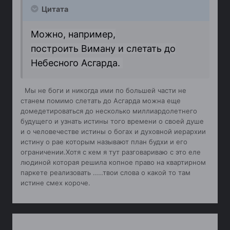
Цитата
Можно, например,
построить
Виману
и слетать до
Небесного
Асгарда
.
Мы не боги и никогда ими по большей части не
станем помимо слетать до Асгарда можна еще
домедетироваться до несколько миллиардолетнего
будущего и узнать истины того времени о своей душе
и о человечестве истины о богах и духовной иерархии
истину о рае которым называют план будхи и его
ограничении.Хотя с кем я тут разговариваю с это еле
людиной которая решила копное право на квартирном
паркете реализовать .....твои слова о какой то там
истине смех короче.