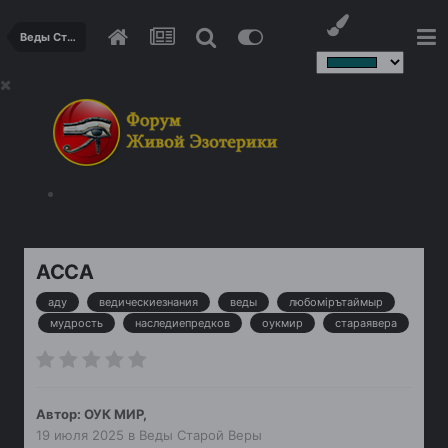
Веды Старой Веры
АССА
аду
ведическиезнания
веды
любомiрътаймыр
мудрость
наследиепредков
оукмир
стараявера
Автор:
ОУК МИР
,
19 июля 2025
в
Веды Старой Веры