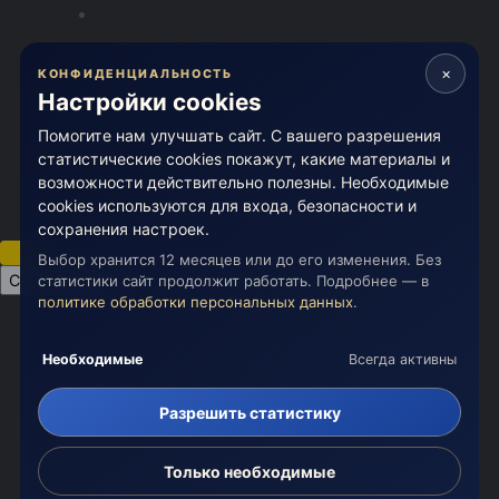
copyright © 2026 Живая Эзотерика
×
Powered by Invision Community
КОНФИДЕНЦИАЛЬНОСТЬ
Настройки cookies
Категории и разделы
Помогите нам улучшать сайт. С вашего разрешения
Непрочитанные
статистические cookies покажут, какие материалы и
Войти
возможности действительно полезны. Необходимые
Регистрация
cookies используются для входа, безопасности и
Больше
сохранения настроек.
Выбор хранится 12 месяцев или до его изменения. Без
Change theme
статистики сайт продолжит работать. Подробнее — в
политике обработки персональных данных
.
Необходимые
Всегда активны
Разрешить статистику
Только необходимые