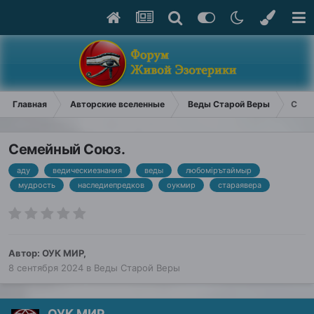
Главная
Авторские вселенные
Веды Старой Веры
Семе
Семейный Союз.
аду
ведическиезнания
веды
любомiрътаймыр
мудрость
наследиепредков
оукмир
стараявера
Автор:
ОУК МИР
,
8 сентября 2024
в
Веды Старой Веры
ОУК МИР