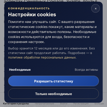
аспектах Семейных Союзов. Знайте, друзья
мои, что всё у наших Предков было
×
КОНФИДЕНЦИАЛЬНОСТЬ
Настройки cookies
многопланово и сами Предки наши были
многоплановы, а потому и мы многоплановы
Помогите нам улучшать сайт. С вашего разрешения
статистические cookies покажут, какие материалы и
(точнее, нам предстоит ими стать).
возможности действительно полезны. Необходимые
cookies используются для входа, безопасности и
Итак,
Тройственный Семейный Союз
. Этот
сохранения настроек.
Семейный Союз был направлен на мощный
Выбор хранится 12 месяцев или до его изменения. Без
ускоренный процесс отработки личной
статистики сайт продолжит работать. Подробнее — в
политике обработки персональных данных
.
Кармы,
личных Кармических узелков
.
Например, связь муж-жена и жена-муж
Необходимые
Всегда активны
требует, так или иначе, принятия
Родительской воли. Родовые Кармические
Разрешить статистику
узелки, однако, отрабатывались при
взаимодействии всех семей. Мы ещё с вами в
Только необходимые
отдельной статье обсудим, что наши Предки
Категории и разделы
Непрочитанные
Войти
Регистрация
Больше
понимали под Тройственным Семейным