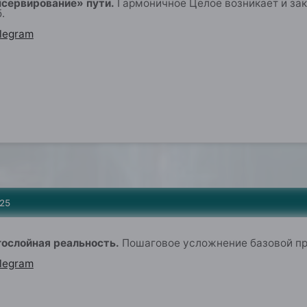
нсервирование» пути.
Гармоничное Целое возникает и зак
.
legram
025
гослойная реальность.
Пошаговое усложнение базовой пр
legram