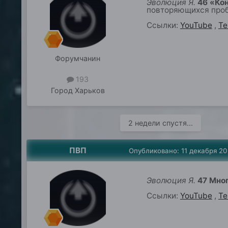
Эволюция Я.
46 «Ко
повторяющихся проб
Ссылки:
YouTube
,
Te
Форумчанин
193
Город
Харьков
2 недели спустя...
ПВП
Опубликовано:
11 декабря 2
Эволюция Я.
47 Мно
Ссылки:
YouTube
,
Te