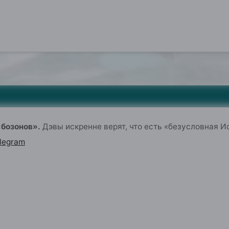
«бозонов».
Дэвы искренне верят,
что есть «
безусловн
ая
Ис
legram