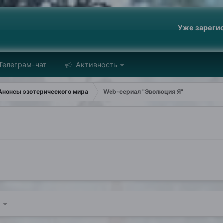
Уже зареги
Телеграм-чат
Активность
Анонсы эзотерического мира
Web-сериал "Эволюция Я"
5