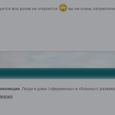
🙄
зуется впн ролик не откроется
вы не очень патриотичн
 эволюции.
Люди и дэвы («фермионы» и «бозоны») развив
legram