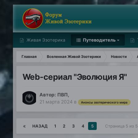
Живая Эзотерика
Путеводитель
Главная
Вселенная Живой Эзотерики
Новости
Web-сериал "Эволюция Я"
Автор:
ПВП
,
21 марта 2024
в
Анонсы эзотерического мира
НАЗАД
1
2
3
4
5
Страница 5 из 