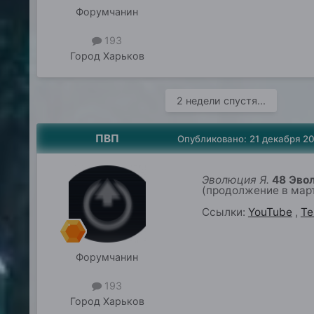
Форумчанин
193
Город
Харьков
2 недели спустя...
ПВП
Опубликовано:
21 декабря 2
Эволюция Я.
4
8 Эво
(продолжение в
мар
Ссылки:
YouTube
,
Te
Форумчанин
193
Город
Харьков