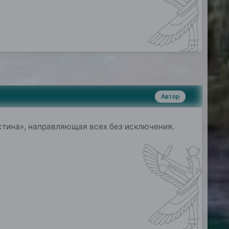
Автор
тин
а»
, направляющ
ая
всех без исключения.