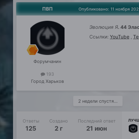
ПВП
Опубликовано:
11 ноября 202
Эволюция Я
. 44 Эла
Ссылки:
YouTube
,
Te
Форумчанин
193
Город
Харьков
2 недели спустя...
ЛУЧШ
Ответы
Создано
Последний ответ
125
2 г
21 июн