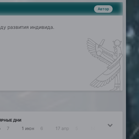
Автор
оду развития индивида
.
ЯРНЫЕ ДНИ
р
7
1 июн
6
17 апр
5
14 апр
4