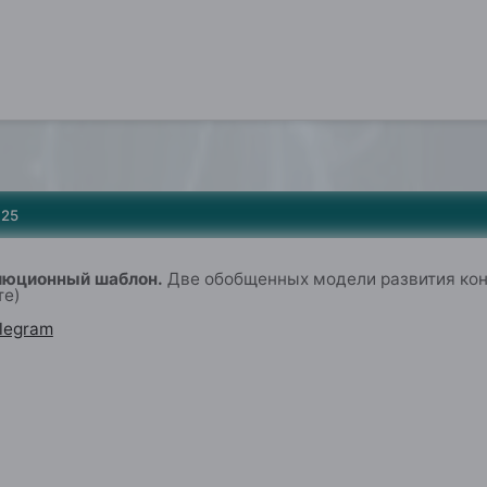
025
люционн
ый шаблон
.
Две обобщенных модели развития кон
те
)
legram