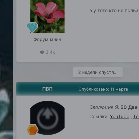
а у того кто не поль
Форумчанин
3,4k
2 недели спустя...
ПВП
Опубликовано:
11 марта
Эволюция Я
.
50 Две
Ссылки:
YouTube
,
Te