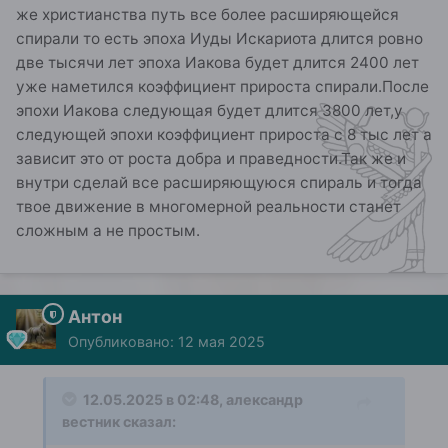
же христианства путь все более расширяющейся
спирали то есть эпоха Иуды Искариота длится ровно
две тысячи лет эпоха Иакова будет длится 2400 лет
уже наметился коэффициент прироста спирали.После
эпохи Иакова следующая будет длится 3800 лет,у
следующей эпохи коэффициент прироста с 8 тыс лет а
зависит это от роста добра и праведности.Так же и
внутри сделай все расширяющуюся спираль и тогда
твое движение в многомерной реальности станет
сложным а не простым.
Антон
Опубликовано:
12 мая 2025
12.05.2025 в 02:48,
александр
вестник
сказал: