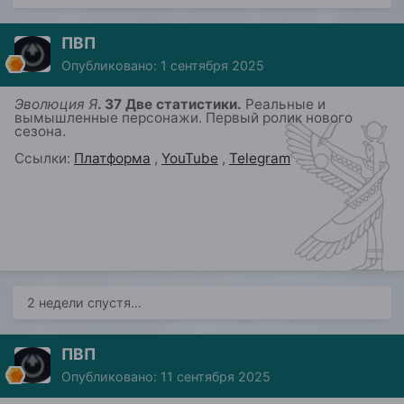
ПВП
Опубликовано:
1 сентября 2025
Эволюция Я
. 37 Две статистики.
Ре
альны
е
и
вымышленны
е
персонажи.
Первый ролик нового
сезона.
Ссылки:
Платформа
,
YouTube
,
Telegram
2 недели спустя...
ПВП
Опубликовано:
11 сентября 2025