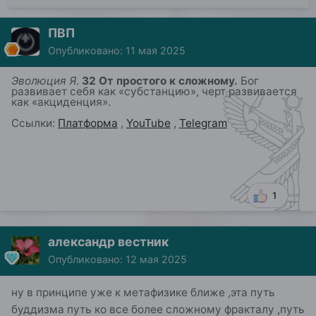
ПВП
Опубликовано:
11 мая 2025
Эволюция Я
.
32 От простого к сложному.
Бог
развивает себя как «субстанцию»,
ч
ерт развивается
как «акциденция»
.
Ссылки:
Платформа
,
YouTube
,
Telegram
1
александр вестник
Опубликовано:
12 мая 2025
ну в принципе уже к метафизике ближе ,эта путь
буддизма путь ко все более сложному фракталу ,путь