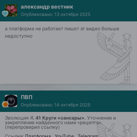
александр вестник
Опубликовано:
13 октября 2025
а платформа не работает пишет эт видео больше
недоступно
ПВП
Опубликовано:
14 октября 2025
Эволюция Я
. 41 Круги «сансары».
Уточнение и
закрепление
найденного
нами «
рецепта»
.
(перепроверил ссылку)
Ссылки:
Платформа
,
YouTube
,
Telegram