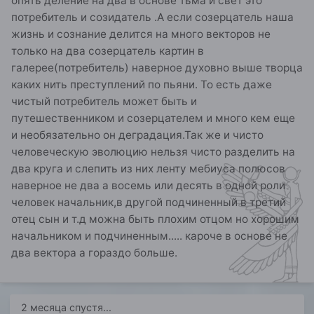
опять деление на два в основе тьма и свет это
потребитель и созидатель .А если созерцатель наша
жизнь и сознание делится на много векторов не
только на два созерцатель картин в
галерее(потребитель) наверное духовно выше творца
каких нить преступлений по пьяни. То есть даже
чистый потребитель может быть и
путешественником и созерцателем и много кем еще
и необязательно он деградация.Так же и чисто
человеческую эволюцию нельзя чисто разделить на
два круга и слепить из них ленту мебиуса полюсов
наверное не два а восемь или десять в одной роли
человек начальник,в другой подчиненный в третий
отец сын и т.д можна быть плохим отцом но хорошим
начальником и подчиненным..... кароче в основе не
два вектора а гораздо больше.
2 месяца спустя...