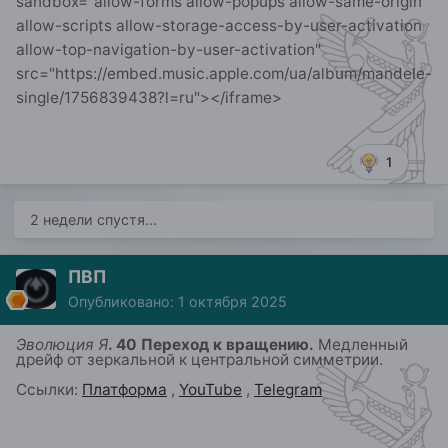
sandbox="allow-forms allow-popups allow-same-origin
allow-scripts allow-storage-access-by-user-activation
allow-top-navigation-by-user-activation"
src="https://embed.music.apple.com/ua/album/mandele-
single/1756839438?l=ru"></iframe>
1
2 недели спустя...
ПВП
Опубликовано:
1 октября 2025
Эволюция Я
. 40 Переход к вращению.
Медленный
дрейф
от зеркальной к центральной симметрии.
Ссылки:
Платформа
,
YouTube
,
Telegram