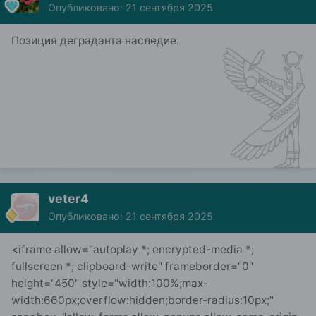
Опубликовано:
21 сентября 2025
Позиция деграданта наследие.
veter4
Опубликовано:
21 сентября 2025
<iframe allow="autoplay *; encrypted-media *;
fullscreen *; clipboard-write" frameborder="0"
height="450" style="width:100%;max-
width:660px;overflow:hidden;border-radius:10px;"