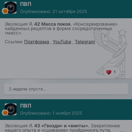
ПВП
Опубликовано:
21 октября 2025
Эволюция Я
. 4
2
Масса покоя.
«
Консервирование»
найденных рецептов в форме сосредоточенных
«масс»
.
Ссылки:
Платформа
,
YouTube
,
Telegram
1
2 недели спустя...
ПВП
Опубликовано:
1 ноября 2025
Эволюция Я
. 43 «Гвозди» и «винты».
Закрепление
нашего
опыта
и «сшивание» пройденного пути
.