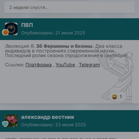
2 недели спустя...
ПВП
Опубликовано:
21 июня 2025
Эволюция Я
. 36 Фермионы и бозоны.
Два
класса
индивидов
в
построениях современной науки
.
Последний ролик сезона (продолжение в сентябре).
Ссылки:
Платформа
,
YouTube
,
Telegram
1
александр вестник
Опубликовано:
23 июня 2025