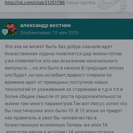
http://vk.com/club31251786
Наша группа.
александр вестник
Опубликовано:
12 мая 2025
Эта зла не может быть без добра сначала идет
божественная отдача появляется дар жизни потом
уже появляется зло как искажение изначального
импульса.....но это было в начале.В грядущих эпохах
зло будет ,но оно ослабеет,прирост спирали по
времени идет от праведных поступков новых
технологий от ухаживания за стариками и т.д и т.п в
более общем смысле от роста продолжительности
жизни там много параметров.Так вот Иисус хотел что
бы гностических эпох было 13 .В 13 эпохе он придет
как правитель и увел бы человечество в
божественную вселенную.Теперь же эпох 14
,апостолы ввели в историю 14 человека отсюда