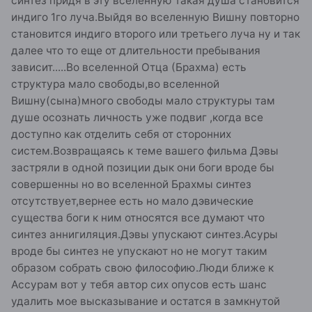
синтез придя в эту вселенную такая душа становится
индиго 1го луча.Выйдя во вселенную Вишну повторно
становится индиго второго или третьего луча ну и так
далее что то еще от длительности пребывания
зависит.....Во вселенной Отца (Брахма) есть
структура мало свободы,во вселенной
Вишну(сына)много свободы мало структуры там
душе осознать личность уже подвиг ,когда все
доступно как отделить себя от сторонних
систем.Возвращаясь к теме вашего фильма Дэвы
застряли в одной позиции дык они боги вроде бы
совершенны но во вселенной Брахмы синтез
отсутствует,вернее есть но мало дэвические
существа боги к ним относятся все думают что
синтез аннигиляция.Дэвы упускают синтез.Асуры
вроде бы синтез не упускают но не могут таким
образом собрать свою философию.Люди ближе к
Ассурам вот у тебя автор сих опусов есть шанс
удалить мое высказывание и остатся в замкнутой