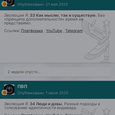
Опубликовано:
21 мая 2025
Эволюция Я
.
33 Как мыслю, так и существую.
Б
ез
«принципа дополнительности»
в
ремя не
представимо
.
Ссылки:
Платформа
,
YouTube
,
Telegram
2 недели спустя...
ПВП
Опубликовано:
1 июня 2025
Эволюция Я
.
34 Люди и дэвы.
Разные подходы к
толкованию идентичности
индивида
.