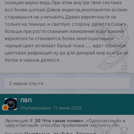
позиции верно ведь.При этом внутри твоя система
все более шаткая Дэвов индигов,инопланетян всяких
стараешься не учитывать.Древо вероятности не
только на темную и светлую сторону делится.Скажу
больше при росте сознания измерений ходе времен
вероятности становятся более многоцветными
черный цвет исчезает белый тоже ..... идет обратная
цветовая рефракция ну да для дикарей мир всегда на
белое и черное делится.
2 недели спустя...
ПВП
Опубликовано:
11 июня 2025
Эволюция Я
.
3
5
Что такое «спин».
«
Однотактный» и
«двухтактный» способы проявления
частного «Я»
.