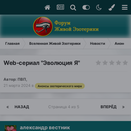
Главная
Вселенная Живой Эзотерики
Новости
Анонсы э
Web-сериал "Эволюция Я"
Автор:
ПВП
,
21 марта 2024
в
Анонсы эзотерического мира
НАЗАД
Страница 4 из 5
ВПЕРЁД
александр вестник