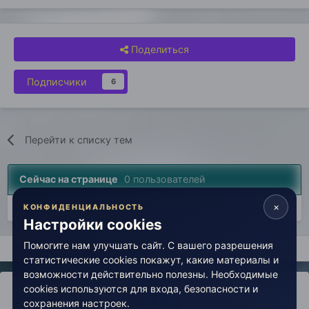
Поделиться
Подписчики
6
Перейти к списку тем
Сейчас на странице
0 пользователей
×
Нет пользователей, просматривающих эту страницу.
КОНФИДЕНЦИАЛЬНОСТЬ
Настройки cookies
Помогите нам улучшать сайт. С вашего разрешения
Главная
Вселенная Живой Эзотерики
Новости
Анонсы э
статистические cookies покажут, какие материалы и
возможности действительно полезны. Необходимые
cookies используются для входа, безопасности и
сохранения настроек.