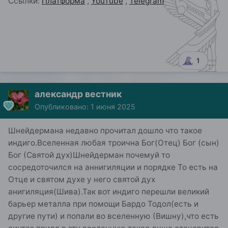
Ссылки:
Платформа
,
YouTube
,
Telegram
1
александр вестник
Опубликовано:
1 июня 2025
Шнейдермана недавно прочитал дошло что такое
индиго.Вселенная любая троична Бог(Отец) Бог (сын)
Бог (Святой дух)Шнейдерман почемуй то
сосредоточился на аннигиляции и порядке То есть на
Отце и святом духе у него святой дух
анигиляция(Шива).Так вот индиго перешли великий
барьер металла при помощи Бардо Тодол(есть и
другие пути) и попали во вселенную (Вишну),что есть