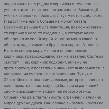
вариативности. А рядом с кирпичом от очередного
учёного цемент постепенно застывает. Время идёт,
учёных становится больше. И тут Ньютон с яблоком.
И вдруг, уже никто больше не может летать.
Возможно раньше была левитация, возможно какие-
то кирпичи у кого-то сходились, в которых некто
объединял их своей верой. И вот он мог в какой-то
области, над какими-то брусками парить. А теперь
Ньютон собрал меру мысли в определённые
кирпичики, превосходящую тех мечтателей. Система
смотрит - Так, кирпичик подходит, ничему не
противоречит, и постепенно начинает выворачивать в
направлении очередного ограничения. Тут уже
Эйнштейн с остальными учеными, которые начинают
накладывать на систему ещё больше ограничений
своими изысканиями кирпичей первого этажа.
Ограничили действительность, ограничили влияние
миров друг на друга. Они словно вырезали ножом по
живому кусок от мира, его малую часть, и