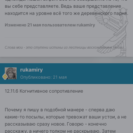
вы себе представляете. Ведь ваше представление
находится на уровне всё того же деревенского парня.
Изменено
21 мая
пользователем rukamiry
Слова мои - это ступени истины из лестницы восхождения к любви...
rukamiry
Опубликовано:
21 мая
12.11.6 Когнитивное сопротивление
Почему я пишу в подобной манере - сперва даю
какие-то посылы, которые тревожат ваши устои, а не
рассказываю сразу новое. Говорю - конечно
расскажу, а ничего толком не раскрываю. Затем