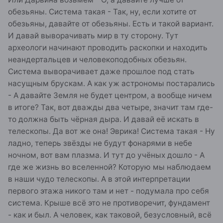
обезьяны. Система такая - Так, ну, если хотите от
обезьяны, давайте от обезьяны. Есть и такой вариант.
И давай выворачивать мир в ту сторону. Тут
археологи начинают проводить раскопки и находить
неандертальцев и человекоподобных обезьян.
Система выворачивает даже прошлое под стать
насущным брускам. А как уж астрономы постарались
- А давайте Земля не будет центром, а вообще ничем
в итоге? Так, вот дважды два четыре, значит там где-
то должна быть чёрная дыра. И давай её искать в
телескопы. Да вот же она! Эврика! Система такая - Ну
ладно, теперь звёзды не будут фонарями в небе
ночном, вот вам плазма. И тут до учёных дошло - А
где же жизнь во вселенной? Которую мы наблюдаем
в наши чудо телескопы. А в этой интерпретации
первого этажа никого там и нет - подумала про себя
система. Крыше всё это не противоречит, фундамент
- как и был. А человек, как таковой, безусловный, всё