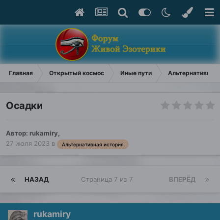
Главная
Открытый космос
Иные пути
Альтернативная 
Осадки
Автор:
rukamiry
,
27 июля 2023
в
Альтернативная история
НАЗАД
Страница 7 из 7
ВПЕРЁД
rukamiry