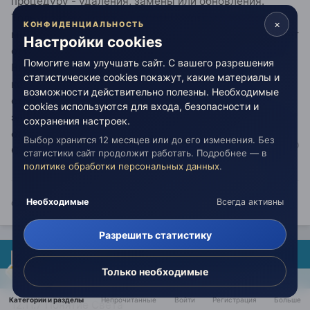
процедуру - удаления, замены или обновления.
Только затем, когда вы готовы к новому, это новое
×
КОНФИДЕНЦИАЛЬНОСТЬ
может быть усвоено. Иначе, оно непременно вызовет
Настройки cookies
отторжение. И вы даже не будете понимать почему.
Помогите нам улучшать сайт. С вашего разрешения
Ведь это не вы отторгаете. Это называется
статистические cookies покажут, какие материалы и
когнитивное сопротивление. Каждая система
возможности действительно полезны. Необходимые
стремится к устойчивости и сама защищает свои
cookies используются для входа, безопасности и
элементы. Вы даже будете воспринимать это своим
сохранения настроек.
отторжением, но это проявление самой информации.
Выбор хранится 12 месяцев или до его изменения. Без
Самой системы вашего восприятия.
статистики сайт продолжит работать. Подробнее — в
политике обработки персональных данных
.
Необходимые
Всегда активны
Слова мои - это ступени истины из лестницы восхождения к любви...
Разрешить статистику
rukamiry
Только необходимые
Опубликовано:
21 мая
Категории и разделы
Непрочитанные
Войти
Регистрация
Больше
12.11.7 Понятие Света