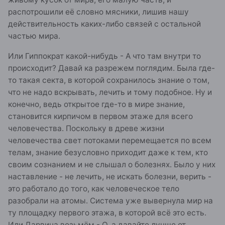
распотрошили её словно мясники, лишив нашу
действительность каких-либо связей с остальной
частью мира.
Или Гиппократ какой-нибудь - А что там внутри то
происходит? Давай ка разрежем поглядим. Была где-
то такая секта, в которой сохранилось знание о том,
что не надо вскрывать, лечить и тому подобное. Ну и
конечно, ведь открытое где-то в мире знание,
становится кирпичом в первом этаже для всего
человечества. Поскольку в древе жизни
человечества свет потоками перемещается по всем
телам, знание безусловно приходит даже к тем, кто
своим сознанием и не слышал о болезнях. Было у них
наставление - не лечить, не искать болезни, верить -
это работало до того, как человеческое тело
разобрали на атомы. Система уже вывернула мир на
ту площадку первого этажа, в которой всё это есть.
Или Дарвина возьмём - О, а давайте лучше от