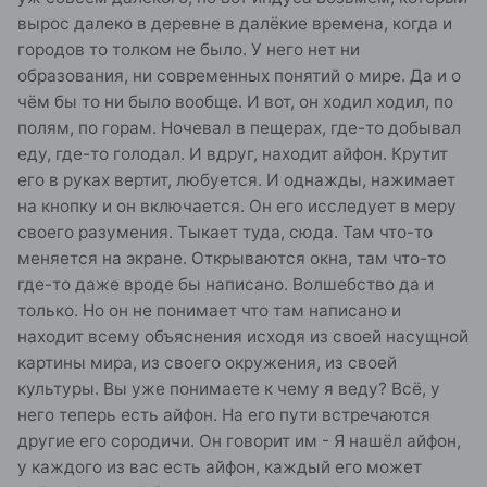
вырос далеко в деревне в далёкие времена, когда и
городов то толком не было. У него нет ни
образования, ни современных понятий о мире. Да и о
чём бы то ни было вообще. И вот, он ходил ходил, по
полям, по горам. Ночевал в пещерах, где-то добывал
еду, где-то голодал. И вдруг, находит айфон. Крутит
его в руках вертит, любуется. И однажды, нажимает
на кнопку и он включается. Он его исследует в меру
своего разумения. Тыкает туда, сюда. Там что-то
меняется на экране. Открываются окна, там что-то
где-то даже вроде бы написано. Волшебство да и
только. Но он не понимает что там написано и
находит всему объяснения исходя из своей насущной
картины мира, из своего окружения, из своей
культуры. Вы уже понимаете к чему я веду? Всё, у
него теперь есть айфон. На его пути встречаются
другие его сородичи. Он говорит им - Я нашёл айфон,
у каждого из вас есть айфон, каждый его может